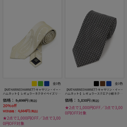
全3色
全3色
【KATHARINEEHAMNETT-キャサリン・イー・
【KATHARINEEHAMNETT-キャサリン・イー・
ハムネット-】レギュラーネクタイペイズリー
ハムネット-】レギュラースクエア小紋ネクタ
柄シルク100%7.5cm巾
イマイクロパターン秋冬
価格：
価格：
5,830円
5,830円
(税込)
(税込)
20%off
★2点で1,000円OFF／3点で3,00
4,664円
WEB価格：
(税込)
0円OFF対象
★2点で1,000円OFF／3点で3,00
0円OFF対象