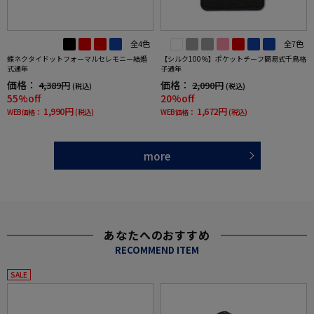
全4色
全7色
蝶ネクタイドットフォーマルセレモニー結婚
【シルク100％】ポケットチーフ簡易式千鳥格
式通年
子通年
価格：
価格：
4,389円
2,090円
(税込)
(税込)
55%off
20%off
1,990円
1,672円
WEB価格：
(税込)
WEB価格：
(税込)
more
あなたへのおすすめ
RECOMMEND ITEM
SALE