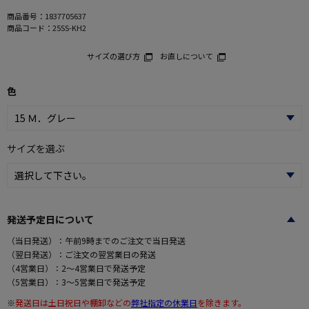
商品番号：
1837705637
商品コード：
25SS-KH2
サイズの選び方
お直しについて
色
サイズを選ぶ
発送予定日について
（当日発送）：午前9時までのご注文で当日発送
（翌日発送）：ご注文の翌営業日の発送
（4営業日）：2～4営業日で発送予定
（5営業日）：3～5営業日で発送予定
※
発送日は土日祝日や棚卸などの
弊社指定の休業日
を除きます。