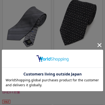
全3色
全3色
【KATHARINEEHAMNETT-キャサリン・イー・
【KATHARINEEHAMNETT-キャサリン・イー・
ハムネット-】クレリックネクタイストライプ
ハムネット-】レギュラーマイクロ小紋ネクタ
柄シルク100%7.5cm巾
イマイクロパターン秋冬
価格：
価格：
5,830円
5,830円
(税込)
(税込)
20%off
★2点で1,000円OFF／3点で3,00
4,664円
WEB価格：
(税込)
0円OFF対象
★2点で1,000円OFF／3点で3,00
0円OFF対象
SALE