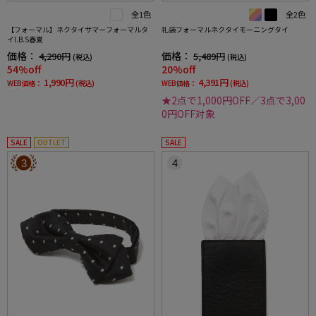
全1色
全2色
【フォーマル】ネクタイサマーフォーマルタ
礼装フォーマルネクタイモーニングタイ
イI.B.S春夏
価格：
価格：
4,290円
5,489円
(税込)
(税込)
54%off
20%off
1,990円
4,391円
WEB価格：
(税込)
WEB価格：
(税込)
★2点で1,000円OFF／3点で3,00
0円OFF対象
SALE
OUTLET
SALE
3
4