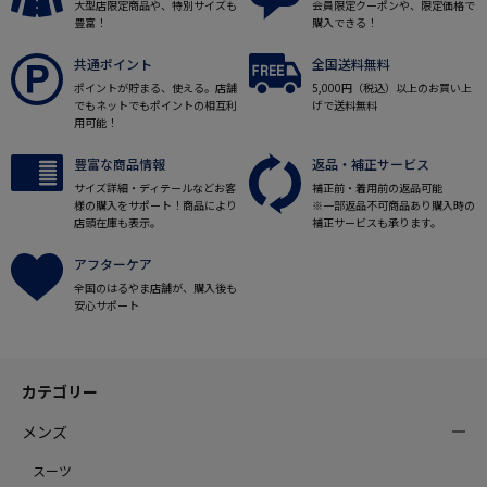
大型店限定商品や、特別サイズも
会員限定クーポンや、限定価格で
豊富！
購入できる！
共通ポイント
全国送料無料
ポイントが貯まる、使える。店舗
5,000円（税込）以上のお買い上
でもネットでもポイントの相互利
げで送料無料
用可能！
豊富な商品情報
返品・補正サービス
サイズ詳細・ディテールなどお客
補正前・着用前の返品可能
様の購入をサポート！商品により
※一部返品不可商品あり購入時の
店頭在庫も表示。
補正サービスも承ります。
アフターケア
全国のはるやま店舗が、購入後も
安心サポート
カテゴリー
メンズ
スーツ