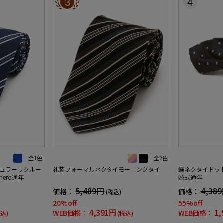
3
4
全1色
全2色
ュラーリクルー
礼装フォーマルネクタイモーニングタイ
蝶ネクタイドッ
ero通年
婚式通年
5,489円
4,38
価格：
価格：
(税込)
20%off
55%off
4,391円
1,
WEB価格：
WEB価格：
税込)
(税込)