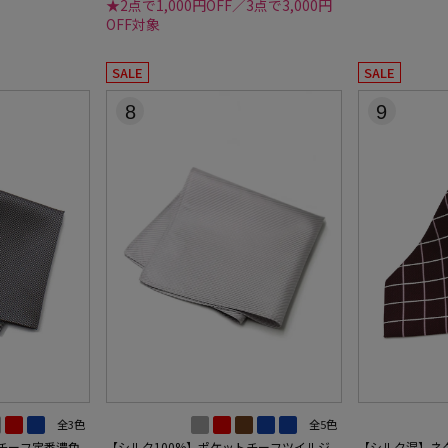
★2点で1,000円OFF／3点で3,000円
OFF対象
SALE
SALE
8
9
全3色
全5色
トチーフ定番濃色
【シルク100%】ポケットチーフツイルジ
【シルク混】ネ