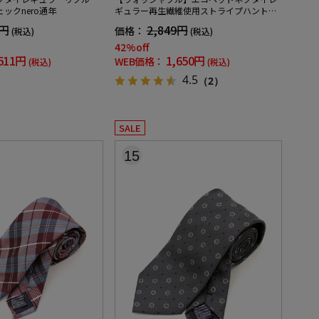
ックnero通年
ギュラー再生繊維使用ストライプハントレ
ークラブ通年
9円
2,849円
価格：
(税込)
(税込)
42%off
511円
1,650円
WEB価格：
(税込)
(税込)
4.5
（2）
SALE
15