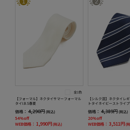
1
2
全1色
【フォーマル】ネクタイサマーフォーマル
【シルク混】ネクタイレギ
タイI.B.S春夏
トタイネイビーストライプn
4,290円
4,389円
価格：
価格：
(税込)
(税込)
54%off
20%off
1,990円
3,511円
WEB価格：
WEB価格：
(税込)
(