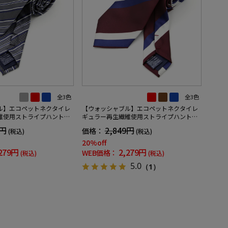
全3色
全3色
ル】エコペットネクタイレ
【ウォッシャブル】エコペットネクタイレ
維使用ストライプハントレ
ギュラー再生繊維使用ストライプハントレ
ークラブ通年
9円
2,849円
価格：
(税込)
(税込)
20%off
279円
2,279円
WEB価格：
(税込)
(税込)
5.0
（1）