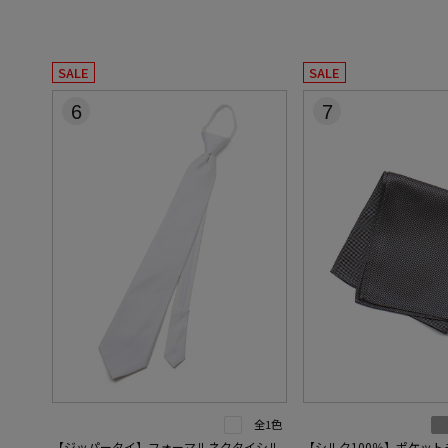
SALE
SALE
6
7
全1色
【ジッパータイ】フォーマルネクタイシル
【シルク100％】ポケッ