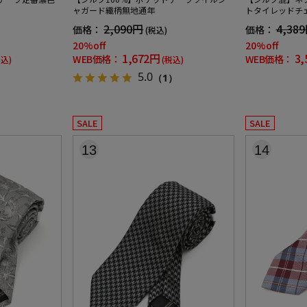
ャガード織柄無地通年
トタイレッドチェ
2,090円
4,38
価格：
価格：
(税込)
20%off
20%off
1,672円
3,
WEB価格：
WEB価格：
税込)
(税込)
5.0
（1）
SALE
SALE
13
14