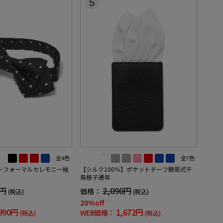
5
全4色
全7色
トフォーマルセレモニー結
【シルク100％】ポケットチーフ簡易式千
鳥格子通年
9円
2,090円
価格：
(税込)
(税込)
20%off
990円
1,672円
WEB価格：
(税込)
(税込)