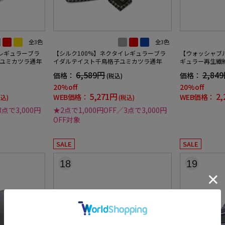
全3色
全3色
イレギュラーブラ
【シルク100%】ネクタイレギュラーブラ
【ウォッシャブ
ユミカツラ通年
イダルテイスト千鳥格子ユミカツラ通年
ギュラー再生繊
クラブ通年
6,589円
2,84
価格：
価格：
(税込)
20%off
20%off
5,271円
2,
WEB価格：
WEB価格：
税込)
(税込)
3点で3,000円
★2点で1,000円OFF／3点で3,000円
OFF対象
SALE
SALE
18
19