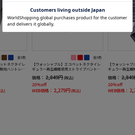
全3色
全3色
ットネクタイレ
【ウォッシャブル】エコペットネクタイレ
【ウォッシャブ
無地ハントレー
ギュラー再生繊維使用ストライプハントレ
ギュラー再生繊
ークラブ通年
ークラブ通年
2,849円
2,84
価格：
価格：
(税込)
20%off
20%off
2,279円
2,
WEB価格：
WEB価格：
税込)
(税込)
）