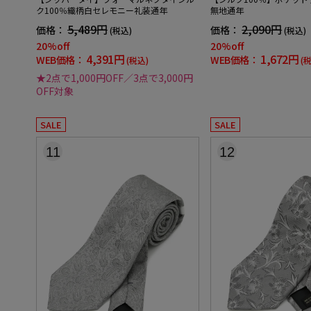
ク100％織柄白セレモニー礼装通年
無地通年
5,489円
2,090円
価格：
価格：
(税込)
(税込)
20%off
20%off
4,391円
1,672円
WEB価格：
WEB価格：
(税込)
(
★2点で1,000円OFF／3点で3,000円
OFF対象
SALE
SALE
11
12