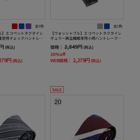
全3色
全2色
ル】エコペットネクタイレ
【ウォッシャブル】エコペットネクタイレ
維使用チェックハントレー
ギュラー再生繊維使用小柄ハントレークラ
ブ通年
9円
2,849円
価格：
(税込)
(税込)
20%off
279円
2,279円
WEB価格：
(税込)
(税込)
SALE
20