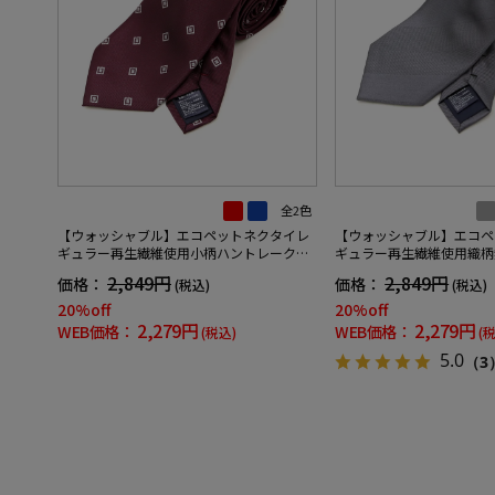
全2色
【ウォッシャブル】エコペットネクタイレ
【ウォッシャブル】エコペ
ギュラー再生繊維使用小柄ハントレークラ
ギュラー再生繊維使用織柄
ブ通年
クラブ通年
2,849円
2,849円
価格：
価格：
(税込)
(税込)
20%off
20%off
2,279円
2,279円
WEB価格：
WEB価格：
(税込)
(
5.0
（3