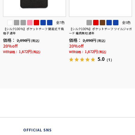
全7色
全5色
【シルク100％】ポケットチーフ 簡易式 千鳥
【シルク100%】ポケットチーフ ツイルジャガ
格子 通年
ード 織柄無地 通年
価格：
価格：
2,090円
2,090円
(税込)
(税込)
20%off
20%off
1,672円
1,672円
WEB価格：
(税込)
WEB価格：
(税込)
5.0
（1）
OFFICIAL SNS