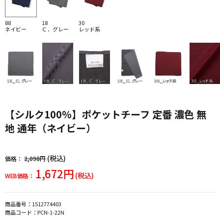
88
18
30
ネイビー
Ｃ．グレー
レッド系
【シルク100％】ポケットチーフ 定番 濃色 無
地 通年（ネイビー）
(税込)
価格：
2,090円
1,672円
(税込)
WEB価格：
商品番号：
1512774403
商品コード：
PCN-1-22N