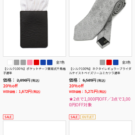
全7色
全3色
【シルク100％】ポケットチーフ簡易式千鳥格
【シルク100%】ネクタイレギュラーブライダ
子通年
ルテイストペイズリーユミカツラ通年
価格：
価格：
2,090円
6,589円
(税込)
(税込)
20%off
20%off
1,672円
5,271円
WEB価格：
(税込)
WEB価格：
(税込)
★2点で1,000円OFF／3点で3,00
0円OFF対象
SALE
SALE
OUTLET