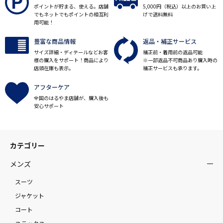
ポイントが貯まる、使える。店舗
5,000円（税込）以上のお買い上
でもネットでもポイントの相互利
げで送料無料
用可能！
豊富な商品情報
返品・補正サービス
サイズ詳細・ディテールなどお客
補正前・着用前の返品可能
様の購入をサポート！商品により
※一部返品不可商品あり購入時の
店頭在庫も表示。
補正サービスも承ります。
アフターケア
全国のはるやま店舗が、購入後も
安心サポート
カテゴリー
メンズ
スーツ
ジャケット
コート