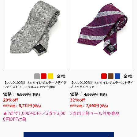
全3色
全3色
【シルク100%】ネクタイレギュラーブライダ
【シルク100%】ネクタイレギュラーストライ
ルテイストフローラルユミカツラ通年
プリッケンバッカー
価格：
価格：
6,589円
4,389円
(税込)
(税込)
20%off
32%off
5,271円
2,990円
WEB価格：
(税込)
WEB価格：
(税込)
★2点で1,000円OFF／3点で3,00
2点目半額セール対象商品
0円OFF対象