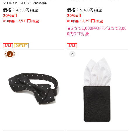
タイネイビーストライプnero通年
価格：
価格：
4,389円
5,489円
(税込)
(税込)
20%off
20%off
3,511円
4,391円
WEB価格：
(税込)
WEB価格：
(税込)
★2点で1,000円OFF／3点で3,00
0円OFF対象
SALE
OUTLET
SALE
3
4