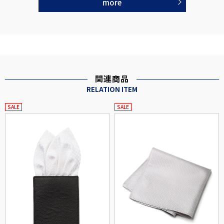
more
関連商品
RELATION ITEM
SALE
SALE