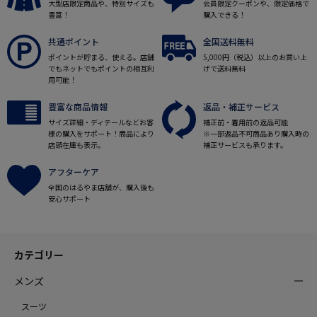
大型店限定商品や、特別サイズも
会員限定クーポンや、限定価格で
豊富！
購入できる！
共通ポイント
全国送料無料
ポイントが貯まる、使える。店舗
5,000円（税込）以上のお買い上
でもネットでもポイントの相互利
げで送料無料
用可能！
豊富な商品情報
返品・補正サービス
サイズ詳細・ディテールなどお客
補正前・着用前の返品可能
様の購入をサポート！商品により
※一部返品不可商品あり購入時の
店頭在庫も表示。
補正サービスも承ります。
アフターケア
全国のはるやま店舗が、購入後も
安心サポート
カテゴリー
メンズ
スーツ