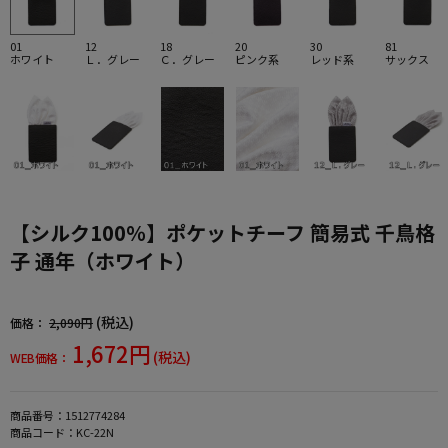
01
12
18
20
30
81
ホワイト
Ｌ．グレー
Ｃ．グレー
ピンク系
レッド系
サックス
【シルク100％】ポケットチーフ 簡易式 千鳥格
子 通年（ホワイト）
(税込)
価格：
2,090円
1,672円
(税込)
WEB価格：
商品番号：
1512774284
商品コード：
KC-22N