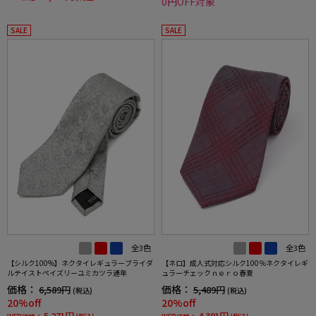
0円OFF対象
SALE
SALE
全3色
全3色
【シルク100%】ネクタイレギュラーブライダ
【ネロ】成人式対応シルク100％ネクタイレギ
ルテイストペイズリーユミカツラ通年
ュラーチェックｎｅｒｏ春夏
価格：
価格：
6,589円
5,489円
(税込)
(税込)
20%off
20%off
5,271円
4,391円