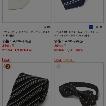
全1色
全1色
【フォーマル】ネクタイサマーフォーマルタ
【シルク混】ネクタイレギュラーリクルート
イI.B.S春夏
タイネイビーストライプnero通年
価格：
価格：
4,290円
4,389円
(税込)
(税込)
54%off
20%off
1,990円
3,511円
WEB価格：
(税込)
WEB価格：
(税込)
SALE
SALE
OUTLET
3
4