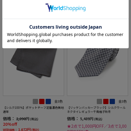
RECOMMEND ITEM
SALE
全3色
全3色
【シルク100％】ポケットチーフ定番濃色無地
【リッケンバッカーブラック】シルクウール
通年
ネクタイレギュラー千鳥格子秋冬
価格：
価格：
2,090円
5,489円
(税込)
(税込)
20%off
★2点で1,000円OFF／3点で3,00
1,672円
WEB価格：
(税込)