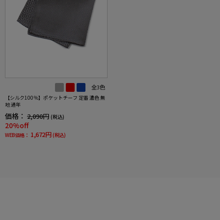
全3色
【シルク100％】ポケットチーフ 定番 濃色 無
地 通年
価格：
2,090円
(税込)
20%off
1,672円
WEB価格：
(税込)