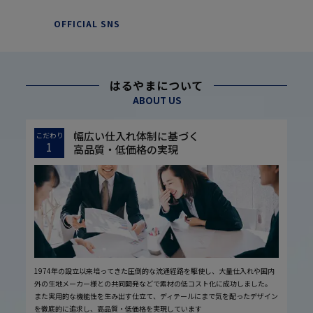
OFFICIAL SNS
はるやまについて
ABOUT US
幅広い仕入れ体制に基づく
こだわり
1
高品質・低価格の実現
1974年の設立以来培ってきた圧倒的な流通経路を駆使し、大量仕入れや国内
外の生地メーカー様との共同開発などで素材の低コスト化に成功しました。
また実用的な機能性を生み出す仕立て、ディテールにまで気を配ったデザイン
を徹底的に追求し、高品質・低価格を実現しています