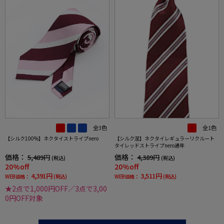
全3色
全1色
【シルク100%】ネクタイストライプnero
【シルク混】ネクタイレギュラーリクルート
タイレッドストライプnero通年
価格：
価格：
5,489円
4,389円
(税込)
(税込)
20%off
20%off
4,391円
3,511円
WEB価格：
(税込)
WEB価格：
(税込)
★2点で1,000円OFF／3点で3,00
0円OFF対象