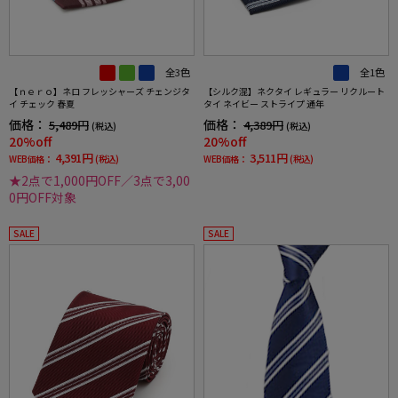
全3色
全1色
【ｎｅｒｏ】ネロ フレッシャーズ チェンジタ
【シルク混】ネクタイ レギュラー リクルート
イ チェック 春夏
タイ ネイビー ストライプ 通年
価格：
価格：
5,489円
4,389円
(税込)
(税込)
20%off
20%off
4,391円
3,511円
WEB価格：
(税込)
WEB価格：
(税込)
★2点で1,000円OFF／3点で3,00
0円OFF対象
SALE
SALE