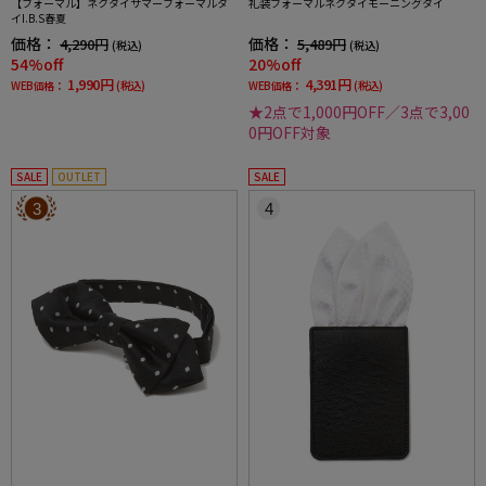
【フォーマル】ネクタイサマーフォーマルタ
礼装フォーマルネクタイモーニングタイ
イI.B.S春夏
価格：
価格：
4,290円
5,489円
(税込)
(税込)
54%off
20%off
1,990円
4,391円
WEB価格：
(税込)
WEB価格：
(税込)
★2点で1,000円OFF／3点で3,00
0円OFF対象
SALE
OUTLET
SALE
3
4