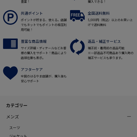
豊富！
購入できる！
共通ポイント
全国送料無料
ポイントが貯まる、使える。店舗
5,000円（税込）以上のお買い上
でもネットでもポイントの相互利
げで送料無料
用可能！
豊富な商品情報
返品・補正サービス
サイズ詳細・ディテールなどお客
補正前・着用前の返品可能
様の購入をサポート！商品により
※一部返品不可商品あり購入時の
店頭在庫も表示。
補正サービスも承ります。
アフターケア
全国のはるやま店舗が、購入後も
安心サポート
カテゴリー
メンズ
スーツ
ジャケット