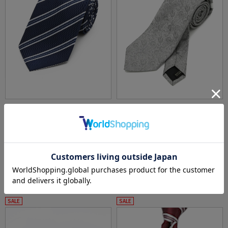
全1色
全3色
【シルク混】ネクタイレギュラーリクルート
【シルク100%】ネクタイレギュラーブライダ
タイネイビーストライプnero通年
ルテイストペイズリーユミカツラ通年
価格：
価格：
4,389円
6,589円
(税込)
(税込)
20%off
20%off
3,511円
5,271円
WEB価格：
(税込)
WEB価格：
(税込)
★2点で1,000円OFF／3点で3,00
0円OFF対象
SALE
SALE