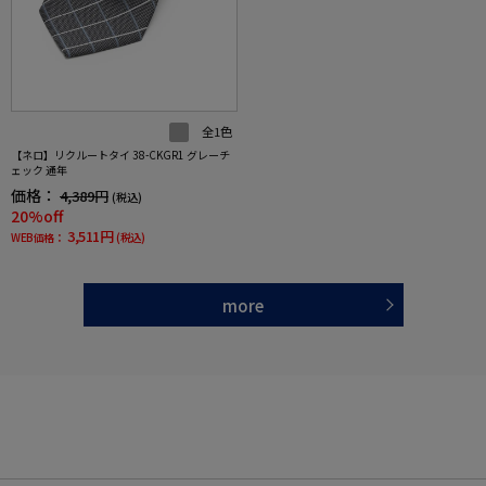
全1色
【ネロ】リクルートタイ 38-CKGR1 グレーチ
ェック 通年
価格：
4,389円
(税込)
20%off
3,511円
WEB価格：
(税込)
more