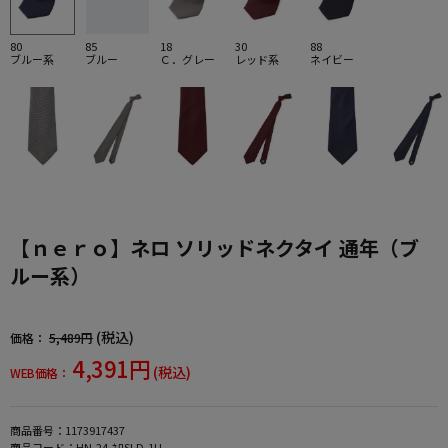
80
85
18
30
88
ブルー系
ブルー
Ｃ．グレー
レッド系
ネイビー
【ｎｅｒｏ】ネロ ソリッドネクタイ 通年（ブ
ルー系）
(税込)
価格：
5,489円
4,391円
(税込)
WEB価格：
商品番号：
1173917437
商品コード：
HN-24-ﾈﾛSLD-1U