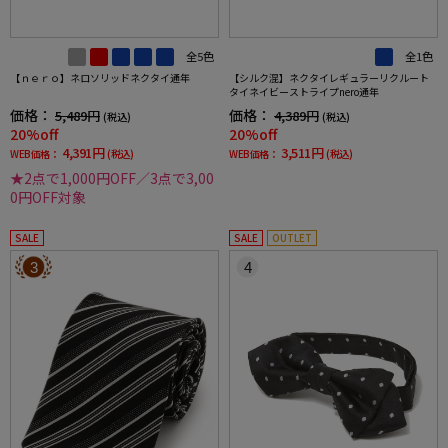
全5色
全1色
【ｎｅｒｏ】ネロソリッドネクタイ通年
【シルク混】ネクタイレギュラーリクルート
タイネイビーストライプnero通年
価格：
価格：
5,489円
4,389円
(税込)
(税込)
20%off
20%off
4,391円
3,511円
WEB価格：
(税込)
WEB価格：
(税込)
★2点で1,000円OFF／3点で3,00
0円OFF対象
SALE
SALE
OUTLET
3
4