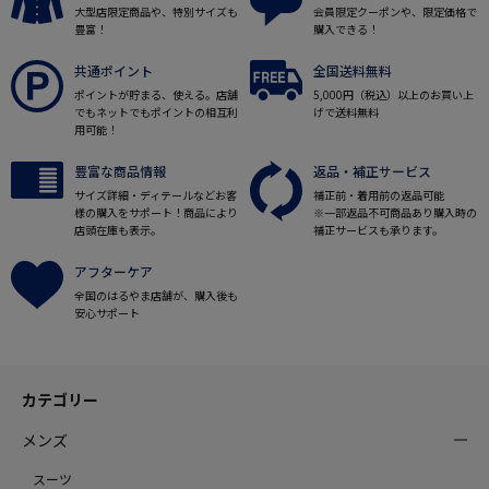
大型店限定商品や、特別サイズも
会員限定クーポンや、限定価格で
豊富！
購入できる！
共通ポイント
全国送料無料
ポイントが貯まる、使える。店舗
5,000円（税込）以上のお買い上
でもネットでもポイントの相互利
げで送料無料
用可能！
豊富な商品情報
返品・補正サービス
サイズ詳細・ディテールなどお客
補正前・着用前の返品可能
様の購入をサポート！商品により
※一部返品不可商品あり購入時の
店頭在庫も表示。
補正サービスも承ります。
アフターケア
全国のはるやま店舗が、購入後も
安心サポート
カテゴリー
メンズ
スーツ