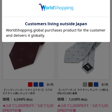
全3色
全3色
【リッケンバッカー×タイユアタイ】コラボ
【シルクリネン】ネクタイレギュラー小柄S＆
ネクタイ小柄レギュラー秋冬
MBLUELABEL春夏
価格：
価格：
6,589円
7,029円
(税込)
(税込)
★2点で1,000円OFF／3点で3,00
★2点で1,000円OFF／3点で3,00
0円OFF対象
0円OFF対象