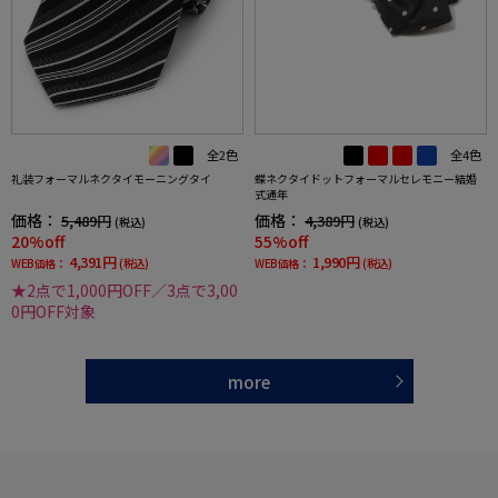
全2色
全4色
礼装フォーマルネクタイモーニングタイ
蝶ネクタイドットフォーマルセレモニー結婚
式通年
価格：
価格：
5,489円
4,389円
(税込)
(税込)
20%off
55%off
4,391円
1,990円
WEB価格：
(税込)
WEB価格：
(税込)
★2点で1,000円OFF／3点で3,00
0円OFF対象
more