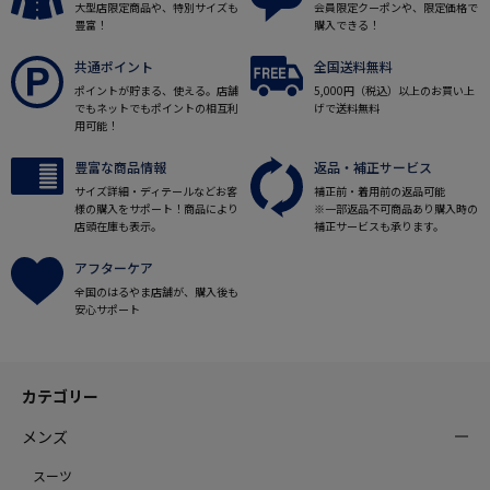
大型店限定商品や、特別サイズも
会員限定クーポンや、限定価格で
豊富！
購入できる！
共通ポイント
全国送料無料
ポイントが貯まる、使える。店舗
5,000円（税込）以上のお買い上
でもネットでもポイントの相互利
げで送料無料
用可能！
豊富な商品情報
返品・補正サービス
サイズ詳細・ディテールなどお客
補正前・着用前の返品可能
様の購入をサポート！商品により
※一部返品不可商品あり購入時の
店頭在庫も表示。
補正サービスも承ります。
アフターケア
全国のはるやま店舗が、購入後も
安心サポート
カテゴリー
メンズ
スーツ