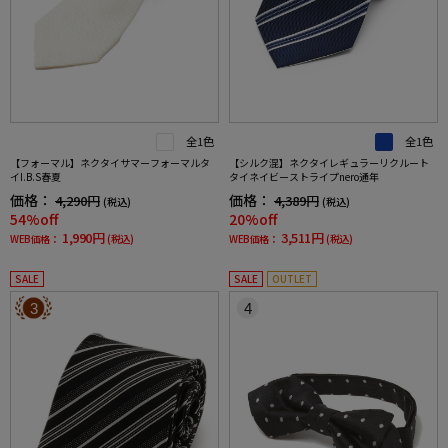
全1色
全1色
【フォーマル】ネクタイサマーフォーマルタ
【シルク混】ネクタイレギュラーリクルート
イI.B.S春夏
タイネイビーストライプnero通年
価格：
価格：
4,290円
4,389円
(税込)
(税込)
54%off
20%off
1,990円
3,511円
WEB価格：
(税込)
WEB価格：
(税込)
SALE
SALE
OUTLET
3
4