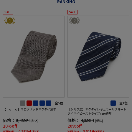
RANKING
SALE
SALE
1
2
全5色
全1色
【ｎｅｒｏ】ネロソリッドネクタイ通年
【シルク混】ネクタイレギュラーリクルート
タイネイビーストライプnero通年
価格：
価格：
5,489円
4,389円
(税込)
(税込)
20%off
20%off
4,391円
3,511円
WEB価格：
(税込)
WEB価格：
(税込)