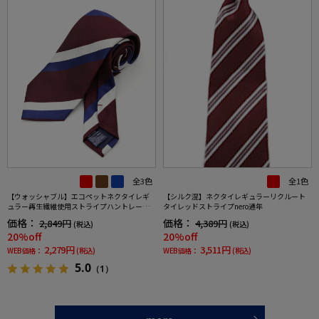
全3色
全1色
【ウォッシャブル】エコペットネクタイレギ
【シルク混】ネクタイレギュラーリクルート
ュラー再生繊維使用ストライプハントレーク
タイレッドストライプnero通年
ラブ通年
価格：
価格：
2,849円
4,389円
(税込)
(税込)
20%off
20%off
2,279円
3,511円
WEB価格：
(税込)
WEB価格：
(税込)
5.0
（1）