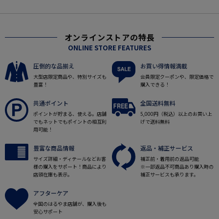
オンラインストアの特長
ONLINE STORE FEATURES
圧倒的な品揃え
お買い得情報満載
大型店限定商品や、特別サイズも
会員限定クーポンや、限定価格で
豊富！
購入できる！
共通ポイント
全国送料無料
ポイントが貯まる、使える。店舗
5,000円（税込）以上のお買い上
でもネットでもポイントの相互利
げで送料無料
用可能！
豊富な商品情報
返品・補正サービス
サイズ詳細・ディテールなどお客
補正前・着用前の返品可能
様の購入をサポート！商品により
※一部返品不可商品あり購入時の
店頭在庫も表示。
補正サービスも承ります。
アフターケア
全国のはるやま店舗が、購入後も
安心サポート