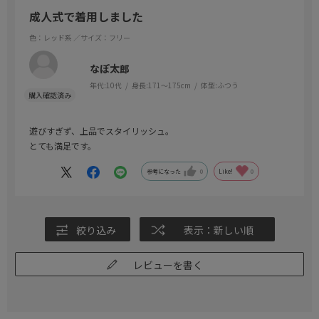
成人式で着用しました
色：レッド系
／サイズ：フリー
なぽ太郎
年代:
10代
身長:
171～175cm
体型:
ふつう
遊びすぎず、上品でスタイリッシュ。
とても満足です。
参考になった
0
Like!
0
絞り込み
表示：新しい順
レビューを書く