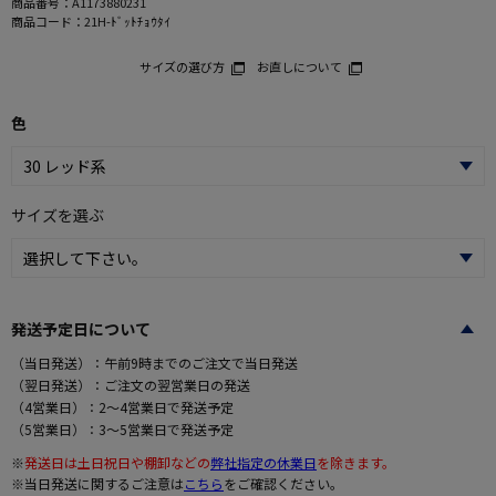
商品番号：
A1173880231
商品コード：
21H-ﾄﾞｯﾄﾁｮｳﾀｲ
サイズの選び方
お直しについて
色
サイズを選ぶ
発送予定日について
（当日発送）：午前9時までのご注文で当日発送
（翌日発送）：ご注文の翌営業日の発送
（4営業日）：2～4営業日で発送予定
（5営業日）：3～5営業日で発送予定
※
発送日は土日祝日や棚卸などの
弊社指定の休業日
を除きます。
※当日発送に関するご注意は
こちら
をご確認ください。