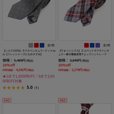
全3色
全3色
【シルク100%】ネクタイレギュラードットne
【ウォッシャブル】エコペットネクタイレギ
ro【フレッシャーズにもおすすめ】
ュラー再生繊維使用チェックハントレークラ
ブ通年
価格：
価格：
5,489円
2,849円
(税込)
(税込)
20%off
20%off
4,391円
2,279円
WEB価格：
(税込)
WEB価格：
(税込)
★2点で1,000円OFF／3点で3,00
0円OFF対象
5.0
（1）
SALE
SALE