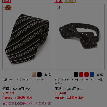
SALE
SALE
OUTLET
3
4
全2色
全4色
礼装フォーマルネクタイモーニングタイ
蝶ネクタイドットフォーマルセレモニー結婚
式通年
価格：
価格：
5,489円
4,389円
(税込)
(税込)
20%off
55%off
4,391円
1,990円
WEB価格：
(税込)
WEB価格：
(税込)
★2点で1,000円OFF／3点で3,00