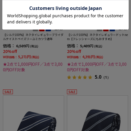
全3色
全3色
【シルク100%】ネクタイレギュラーブライダ
【シルク100%】ネクタイレギュラードットne
ルテイストペイズリーユミカツラ通年
ro【フレッシャーズにもおすすめ】
価格：
価格：
6,589円
5,489円
(税込)
(税込)
20%off
20%off
5,271円
4,391円
WEB価格：
(税込)
WEB価格：
(税込)
★2点で1,000円OFF／3点で3,00
★2点で1,000円OFF／3点で3,00
0円OFF対象
0円OFF対象
5.0
（1）
SALE
SALE