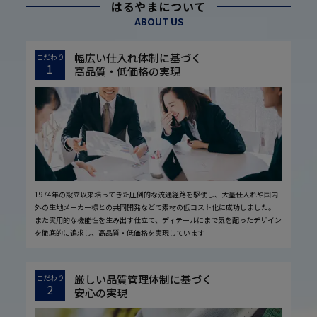
はるやまについて
ABOUT US
幅広い仕入れ体制に基づく
こだわり
1
高品質・低価格の実現
1974年の設立以来培ってきた圧倒的な流通経路を駆使し、大量仕入れや国内
外の生地メーカー様との共同開発などで素材の低コスト化に成功しました。
また実用的な機能性を生み出す仕立て、ディテールにまで気を配ったデザイン
を徹底的に追求し、高品質・低価格を実現しています
厳しい品質管理体制に基づく
こだわり
2
安心の実現