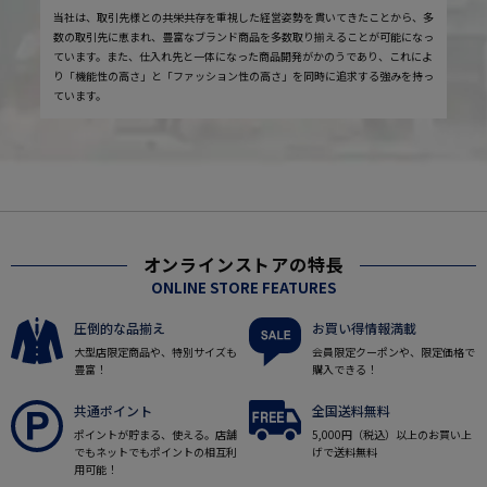
当社は、取引先様との共栄共存を重視した経営姿勢を貫いてきたことから、多
数の取引先に恵まれ、豊富なブランド商品を多数取り揃えることが可能になっ
ています。また、仕入れ先と一体になった商品開発がかのうであり、これによ
り「機能性の高さ」と「ファッション性の高さ」を同時に追求する強みを持っ
ています。
オンラインストアの特長
ONLINE STORE FEATURES
圧倒的な品揃え
お買い得情報満載
大型店限定商品や、特別サイズも
会員限定クーポンや、限定価格で
豊富！
購入できる！
共通ポイント
全国送料無料
ポイントが貯まる、使える。店舗
5,000円（税込）以上のお買い上
でもネットでもポイントの相互利
げで送料無料
用可能！