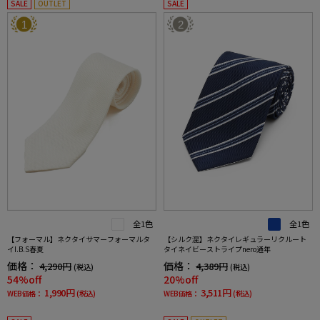
SALE
OUTLET
SALE
1
2
全1色
全1色
【フォーマル】ネクタイサマーフォーマルタ
【シルク混】ネクタイレギュラーリクルート
イI.B.S春夏
タイネイビーストライプnero通年
価格：
価格：
4,290円
4,389円
(税込)
(税込)
54%off
20%off
1,990円
3,511円
WEB価格：
(税込)
WEB価格：
(税込)