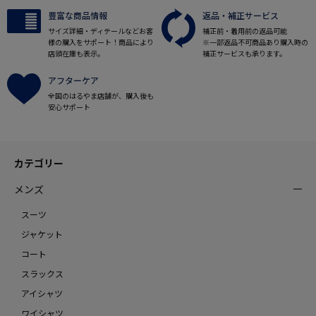
豊富な商品情報
返品・補正サービス
サイズ詳細・ディテールなどお客
補正前・着用前の返品可能
様の購入をサポート！商品により
※一部返品不可商品あり購入時の
店頭在庫も表示。
補正サービスも承ります。
アフターケア
全国のはるやま店舗が、購入後も
安心サポート
カテゴリー
メンズ
スーツ
ジャケット
コート
スラックス
アイシャツ
ワイシャツ