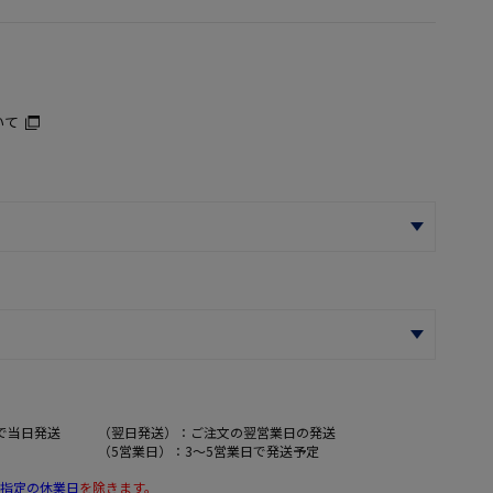
いて
で当日発送
（翌日発送）：ご注文の翌営業日の発送
（5営業日）：3～5営業日で発送予定
指定の休業日
を除きます。