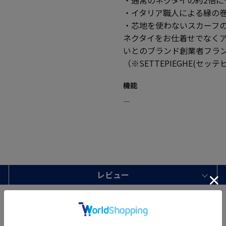
・イタリア職人による縁の
・芯地を使わないスカーフ
ネクタイをお仕着せでなく
いとのブランド創業者フラ
（※SETTEPIEGHE(セ
機能
―
レビュー