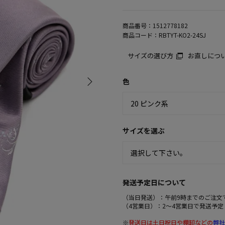
商品番号：
1512778182
商品コード：
RBTYT-KO2-24SJ
サイズの選び方
お直しにつ
色
サイズを選ぶ
発送予定日について
（当日発送）：午前9時までのご注文
（4営業日）：2～4営業日で発送予定
※
発送日は土日祝日や棚卸などの
弊社