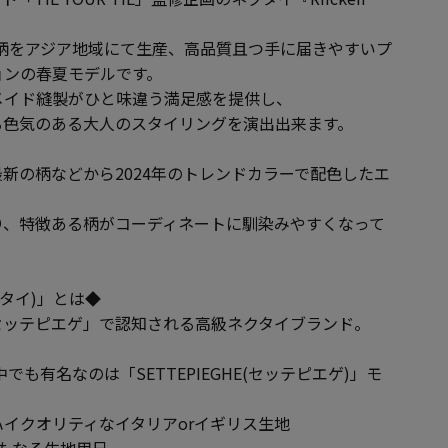
。
による色柄をアジア地域にて生産、高品質且つ手に届きやすいプ
ョンの春夏モデルです。
メイド縫製がひと味違う満足感を提供し、
る色気のある大人のスタイリングを演出出来ます。
新の柄などから2024年のトレンドカラーで配色したエ
り、特徴ある柄がコーディネートに馴染みやすくなって
ユアタイ)」とは◆
セッテピエゲ」で認知される高級ネクタイブランド。
イの中でも有名なのは「SETTEPIEGHE(セッテピエゲ)」モ
イクオリティなイタリアorイギリス生地
もなる生地用尺