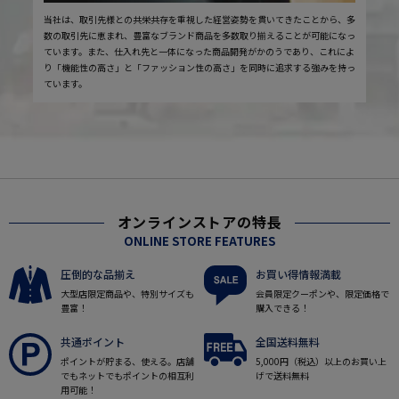
当社は、取引先様との共栄共存を重視した経営姿勢を貫いてきたことから、多
数の取引先に恵まれ、豊富なブランド商品を多数取り揃えることが可能になっ
ています。また、仕入れ先と一体になった商品開発がかのうであり、これによ
り「機能性の高さ」と「ファッション性の高さ」を同時に追求する強みを持っ
ています。
オンラインストアの特長
ONLINE STORE FEATURES
圧倒的な品揃え
お買い得情報満載
大型店限定商品や、特別サイズも
会員限定クーポンや、限定価格で
豊富！
購入できる！
共通ポイント
全国送料無料
ポイントが貯まる、使える。店舗
5,000円（税込）以上のお買い上
でもネットでもポイントの相互利
げで送料無料
用可能！