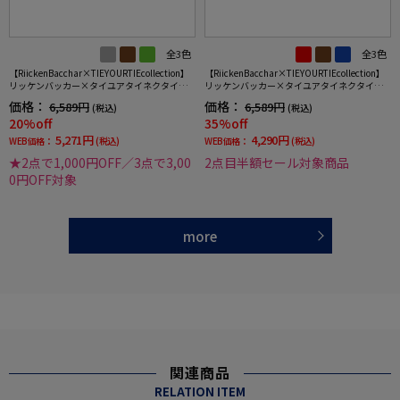
全3色
全3色
【RiickenBacchar×TIEYOURTIEcollection】
【RiickenBacchar×TIEYOURTIEcollection】
リッケンバッカー×タイユアタイネクタイレ
リッケンバッカー×タイユアタイネクタイシ
ギュラーシルク100%小柄RUCKENBACCHAR
ルク100%ストライプ
価格：
価格：
6,589円
6,589円
(税込)
(税込)
20%off
35%off
5,271円
4,290円
WEB価格：
(税込)
WEB価格：
(税込)
★2点で1,000円OFF／3点で3,00
2点目半額セール対象商品
0円OFF対象
more
関連商品
RELATION ITEM