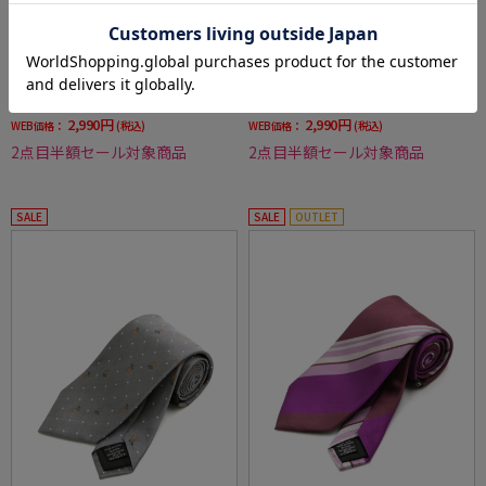
全3色
全3色
【RiickenBacchar×TIEYOURTIEcollection】
【RiickenBacchar×TIEYOURTIEcollection】
リッケンバッカー×タイユアタイネクタイシ
リッケンバッカー×タイユアタイネクタイシ
ルク100%小柄
ルク100%ストライプ
価格：
価格：
6,589円
6,589円
(税込)
(税込)
55%off
55%off
2,990円
2,990円
WEB価格：
(税込)
WEB価格：
(税込)
2点目半額セール対象商品
2点目半額セール対象商品
SALE
SALE
OUTLET