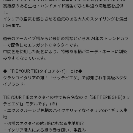
高級感のある生地・ハンドメイド縫製がひと味違う満足感を提供
し、
イタリアの空気を感じさせる色気のある大人のスタイリングを演出
出来ます。
過去のアーカイブ柄からと最新の柄などから2024年のトレンドカラ
ーで配色したエレガントなネクタイです。
中間色を使用した配色により、特徴ある柄がコーディネートに馴染
みやすくなっています。
◆「TIE YOUR TIE(タイユアタイ)」とは◆
クラシコイタリアの雄！「セッテピエゲ」で認知される高級ネクタ
イブランド。
TIE YOUR TIEのネクタイの中でも有名なのは「SETTEPIEGHE(セッ
テピエゲ)」モデルです。(※)
・エクスクルーシブ色柄のハイクオリティなイタリアorイギリス生
地
・通常のネクタイの約2倍にもなる生地用尺
・イタリア職人による縁の巻き縫い、手畳み