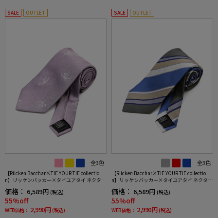
SALE
OUTLET
SALE
OUTLET
全3色
全3色
【Riicken Bacchar×TIE YOUR TIE collectio
【Riicken Bacchar×TIE YOUR TIE collectio
n】リッケンバッカー×タイユアタイ ネクタイ
n】リッケンバッカー×タイユアタイ ネクタイ
シルク100% 小柄
シルク100% ストライプ
価格：
価格：
6,589円
6,589円
(税込)
(税込)
55%off
55%off
2,990円
2,990円
WEB価格：
(税込)
WEB価格：
(税込)