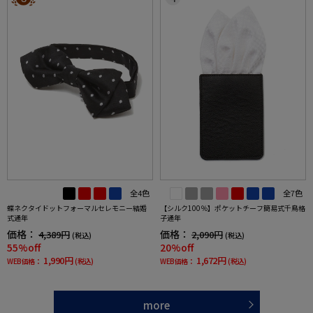
全4色
全7色
蝶ネクタイドットフォーマルセレモニー結婚
【シルク100％】ポケットチーフ簡易式千鳥格
式通年
子通年
価格：
価格：
4,389円
2,090円
(税込)
(税込)
55%off
20%off
1,990円
1,672円
WEB価格：
(税込)
WEB価格：
(税込)
more