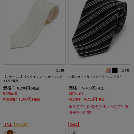
全1色
全2色
【フォーマル】ネクタイサマーフォーマルタ
礼装フォーマルネクタイモーニングタイ
イI.B.S春夏
価格：
価格：
4,290円
5,489円
(税込)
(税込)
54%off
20%off
1,990円
4,391円
WEB価格：
(税込)
WEB価格：
(税込)
★2点で1,000円OFF／3点で3,00
0円OFF対象
SALE
OUTLET
SALE
3
4