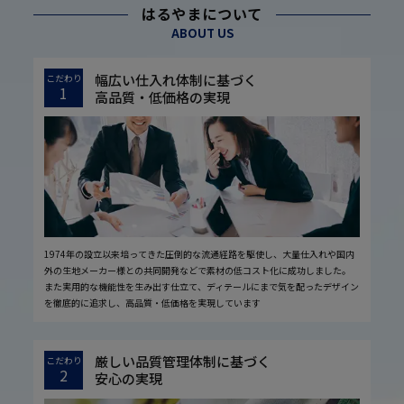
はるやまについて
ABOUT US
幅広い仕入れ体制に基づく
こだわり
1
高品質・低価格の実現
1974年の設立以来培ってきた圧倒的な流通経路を駆使し、大量仕入れや国内
外の生地メーカー様との共同開発などで素材の低コスト化に成功しました。
また実用的な機能性を生み出す仕立て、ディテールにまで気を配ったデザイン
を徹底的に追求し、高品質・低価格を実現しています
厳しい品質管理体制に基づく
こだわり
2
安心の実現