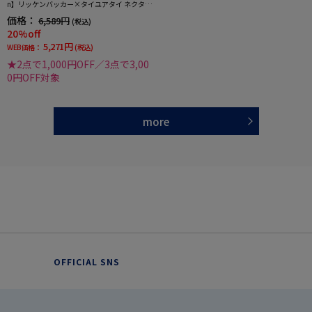
n】リッケンバッカー×タイユアタイ ネクタイ
レギュラー シルク100% パターン RUCKEN BA
価格：
6,589円
(税込)
CCHAR
20%off
5,271円
WEB価格：
(税込)
★2点で1,000円OFF／3点で3,00
0円OFF対象
more
OFFICIAL SNS