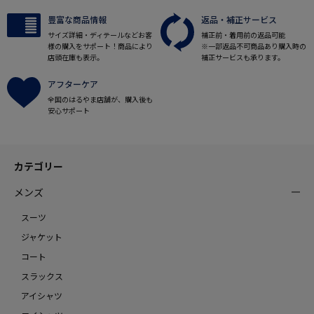
豊富な商品情報
返品・補正サービス
サイズ詳細・ディテールなどお客
補正前・着用前の返品可能
様の購入をサポート！商品により
※一部返品不可商品あり購入時の
店頭在庫も表示。
補正サービスも承ります。
アフターケア
全国のはるやま店舗が、購入後も
安心サポート
カテゴリー
メンズ
スーツ
ジャケット
コート
スラックス
アイシャツ