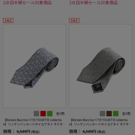
2点目半額セール対象商品
2点目半額セール対象商品
SALE
SALE
全3色
全3色
【Riicken Bacchar×TIE YOUR TIE collectio
【Riicken Bacchar×TIE YOUR TIE collectio
n】リッケンバッカー×タイユアタイ ネクタイ
n】リッケンバッカー×タイユアタイ ネクタイ
レギュラー シルク100% 小柄 RUCKEN BACCH
レギュラー シルク100% 小柄 RUCKEN BACCH
価格：
価格：
6,589円
6,589円
(税込)
(税込)
AR
AR