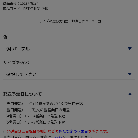
商品番号：
1512778174
商品コード：
RBTYT-KO1-24SJ
サイズの選び方
お直しについて
色
サイズを選ぶ
発送予定日について
（当日発送）：午前9時までのご注文で当日発送
（翌日発送）：ご注文の翌営業日の発送
（4営業日）：2～4営業日で発送予定
（5営業日）：3～5営業日で発送予定
※
発送日は土日祝日や棚卸などの
弊社指定の休業日
を除きます。
※当日発送に関するご注意は
こちら
をご確認ください。