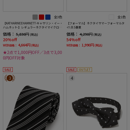
全3色
全1色
【KATHARINEEHAMNETT-キャサリン・イー・
【フォーマル】ネクタイサマーフォーマルタ
ハムネット-】レギュラーネクタイマイクロパ
イI.B.S春夏
ターンシルク100%7.5cm巾
価格：
価格：
5,830円
4,290円
(税込)
(税込)
20%off
54%off
4,664円
1,990円
WEB価格：
(税込)
WEB価格：
(税込)
★2点で1,000円OFF／3点で3,00
0円OFF対象
SALE
SALE
OUTLET
3
4