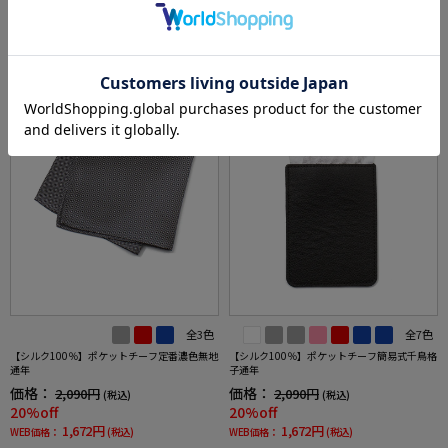
SALE
SALE
全3色
全7色
【シルク100％】ポケットチーフ定番濃色無地
【シルク100％】ポケットチーフ簡易式千鳥格
通年
子通年
価格：
価格：
2,090円
2,090円
(税込)
(税込)
20%off
20%off
1,672円
1,672円
WEB価格：
(税込)
WEB価格：
(税込)