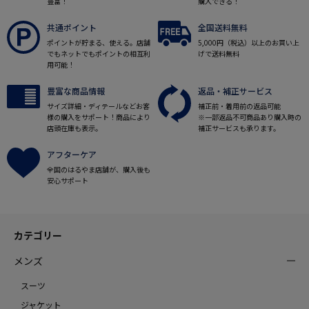
豊富！
購入できる！
共通ポイント
全国送料無料
ポイントが貯まる、使える。店舗
5,000円（税込）以上のお買い上
でもネットでもポイントの相互利
げで送料無料
用可能！
豊富な商品情報
返品・補正サービス
サイズ詳細・ディテールなどお客
補正前・着用前の返品可能
様の購入をサポート！商品により
※一部返品不可商品あり購入時の
店頭在庫も表示。
補正サービスも承ります。
アフターケア
全国のはるやま店舗が、購入後も
安心サポート
カテゴリー
メンズ
スーツ
ジャケット