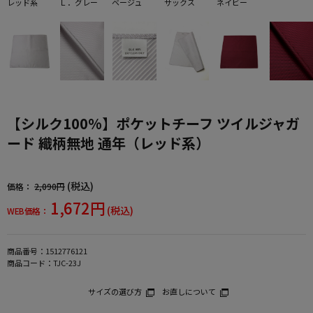
レッド系
Ｌ．グレー
ベージュ
サックス
ネイビー
【シルク100%】ポケットチーフ ツイルジャガ
ード 織柄無地 通年（レッド系）
(税込)
価格：
2,090円
1,672円
(税込)
WEB価格：
商品番号：
1512776121
商品コード：
TJC-23J
サイズの選び方
お直しについて