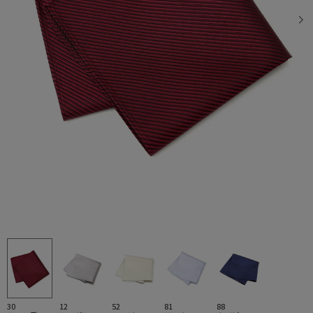
30
12
52
81
88