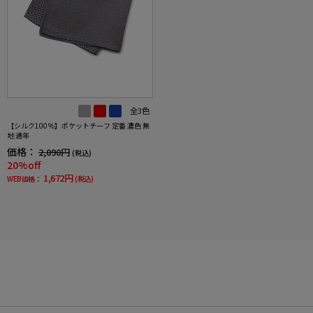
全3色
【シルク100％】ポケットチーフ 定番 濃色 無
地 通年
価格：
2,090円
(税込)
20%off
1,672円
WEB価格：
(税込)