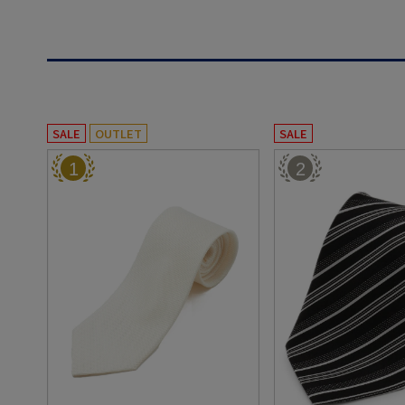
SALE
OUTLET
SALE
1
2