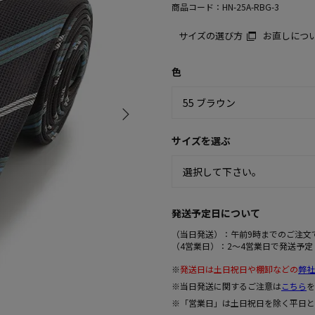
商品コード：
HN-25A-RBG-3
サイズの選び方
お直しにつ
色
サイズを選ぶ
発送予定日について
（当日発送）：午前9時までのご注文
（4営業日）：2～4営業日で発送予定
※
発送日は土日祝日や棚卸などの
弊社
※当日発送に関するご注意は
こちら
を
※「営業日」は土日祝日を除く平日と