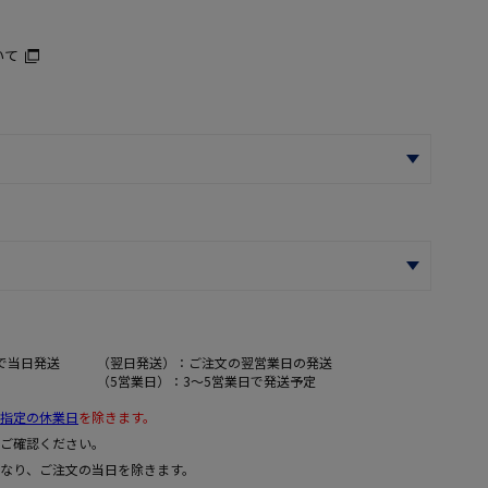
いて
で当日発送
（翌日発送）：ご注文の翌営業日の発送
（5営業日）：3～5営業日で発送予定
指定の休業日
を除きます。
ご確認ください。
なり、ご注文の当日を除きます。