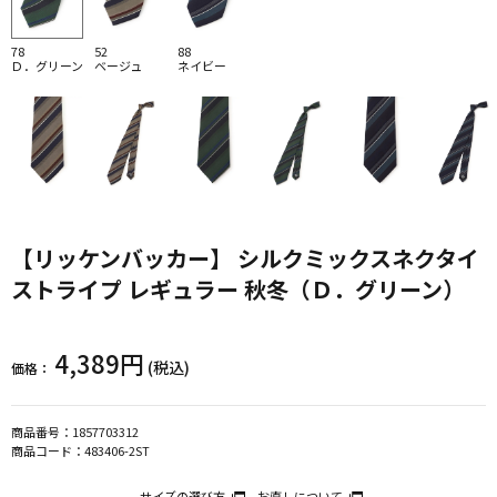
78
52
88
Ｄ．グリーン
ベージュ
ネイビー
【リッケンバッカー】 シルクミックスネクタイ
ストライプ レギュラー 秋冬（Ｄ．グリーン）
4,389円
(税込)
価格：
商品番号：
1857703312
商品コード：
483406-2ST
サイズの選び方
お直しについて