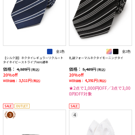
全1色
全2色
【シルク混】ネクタイレギュラーリクルート
礼装フォーマルネクタイモーニングタイ
タイネイビーストライプnero通年
価格：
価格：
4,389円
5,489円
(税込)
(税込)
20%off
20%off
3,511円
4,391円
WEB価格：
(税込)
WEB価格：
(税込)
★2点で1,000円OFF／3点で3,00
0円OFF対象
SALE
OUTLET
SALE
3
4