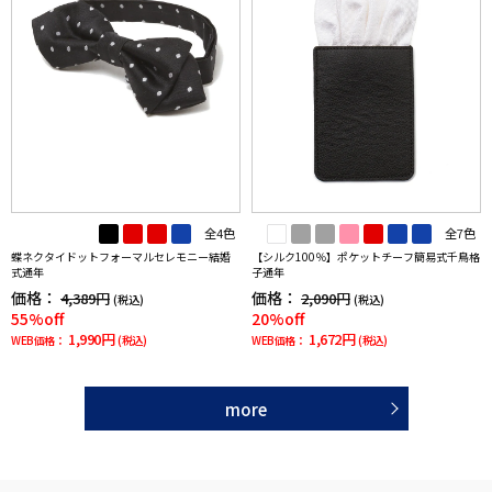
全4色
全7色
蝶ネクタイドットフォーマルセレモニー結婚
【シルク100％】ポケットチーフ簡易式千鳥格
式通年
子通年
価格：
価格：
4,389円
2,090円
(税込)
(税込)
55%off
20%off
1,990円
1,672円
WEB価格：
(税込)
WEB価格：
(税込)
more