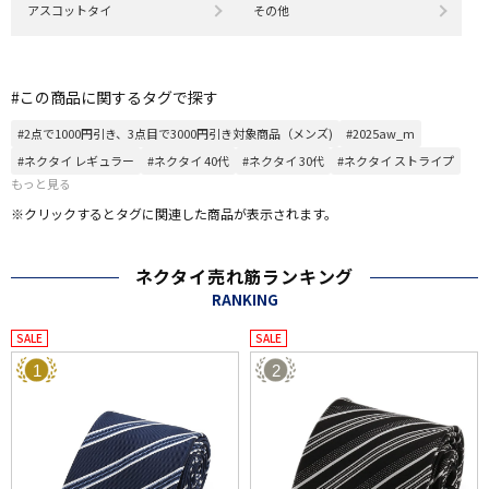
アスコットタイ
その他
#この商品に関するタグで探す
#2点で1000円引き、3点目で3000円引き対象商品（メンズ)
#2025aw_m
#ネクタイ レギュラー
#ネクタイ 40代
#ネクタイ 30代
#ネクタイ ストライプ
もっと見る
※クリックするとタグに関連した商品が表示されます。
ネクタイ売れ筋ランキング
RANKING
SALE
SALE
1
2