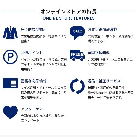
オンラインストアの特長
ONLINE STORE FEATURES
圧倒的な品揃え
お買い得情報満載
大型店限定商品や、特別サイズも
会員限定クーポンや、限定価格で
豊富！
購入できる！
共通ポイント
全国送料無料
ポイントが貯まる、使える。店舗
5,000円（税込）以上のお買い上
でもネットでもポイントの相互利
げで送料無料
用可能！
豊富な商品情報
返品・補正サービス
サイズ詳細・ディテールなどお客
補正前・着用前の返品可能
様の購入をサポート！商品により
※一部返品不可商品あり購入時の
店頭在庫も表示。
補正サービスも承ります。
アフターケア
全国のはるやま店舗が、購入後も
安心サポート