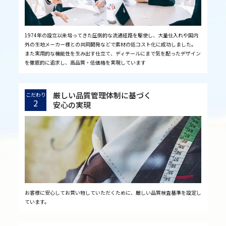
1974年の設立以来培ってきた圧倒的な流通経路を駆使し、大量仕入れや国内
外の生地メーカー様との共同開発などで素材の低コスト化に成功しました。
また実用的な機能性を生み出す仕立て、ディテールにまで気を配ったデザイン
を徹底的に追求し、高品質・低価格を実現しています
厳しい品質管理体制に基づく
こだわり
2
安心の実現
お客様に安心してお買い物していただくために、厳しい品質検査基準を設定し
ています。