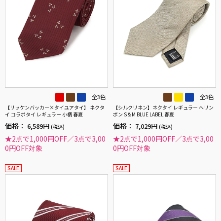
全3色
全3色
【リッケンバッカー×タイユアタイ】 ネクタ
【シルクリネン】ネクタイ レギュラー ヘリン
イ コラボタイ レギュラー 小柄 春夏
ボン S＆M BLUE LABEL 春夏
価格：
価格：
6,589円
7,029円
(税込)
(税込)
★2点で1,000円OFF／3点で3,00
★2点で1,000円OFF／3点で3,00
0円OFF対象
0円OFF対象
SALE
SALE