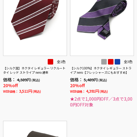
全1色
全3色
【シルク混】ネクタイ レギュラー リクルート
【シルク100%】ネクタイ レギュラー ストラ
タイ レッド ストライプ nero 通年
イプ nero【フレッシャーズにもおすすめ】
価格：
価格：
4,389円
5,489円
(税込)
(税込)
20%off
20%off
3,511円
4,391円
WEB価格：
(税込)
WEB価格：
(税込)
★2点で1,000円OFF／3点で3,00
0円OFF対象