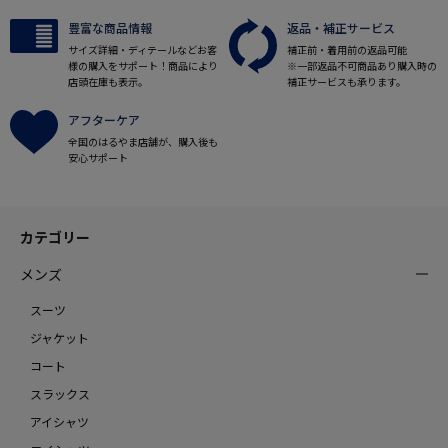
豊富な商品情報
返品・補正サービス
サイズ詳細・ディテールなどお客
補正前・着用前の返品可能
様の購入をサポート！商品により
※一部返品不可商品あり購入時の
店頭在庫も表示。
補正サービスも承ります。
アフターケア
全国のはるやま店舗が、購入後も
安心サポート
カテゴリー
メンズ
スーツ
ジャケット
コート
スラックス
アイシャツ