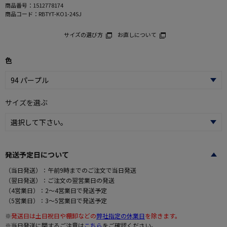
商品番号：
1512778174
商品コード：
RBTYT-KO1-24SJ
サイズの選び方
お直しについて
色
サイズを選ぶ
発送予定日について
（当日発送）：午前9時までのご注文で当日発送
（翌日発送）：ご注文の翌営業日の発送
（4営業日）：2～4営業日で発送予定
（5営業日）：3～5営業日で発送予定
※
発送日は土日祝日や棚卸などの
弊社指定の休業日
を除きます。
※当日発送に関するご注意は
こちら
をご確認ください。