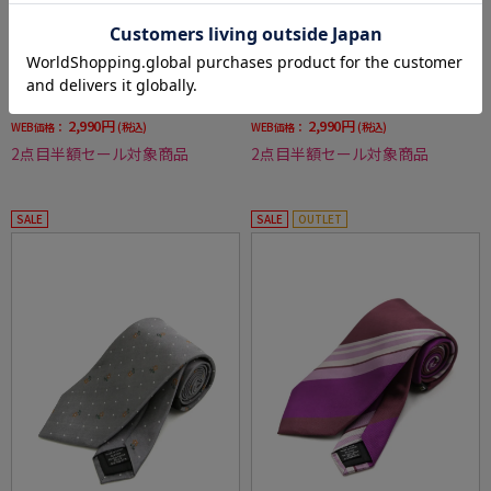
全3色
全3色
【RiickenBacchar×TIEYOURTIEcollection】
【RiickenBacchar×TIEYOURTIEcollection】
リッケンバッカー×タイユアタイネクタイシ
リッケンバッカー×タイユアタイネクタイシ
ルク100%小柄
ルク100%ストライプ
価格：
価格：
6,589円
6,589円
(税込)
(税込)
55%off
55%off
2,990円
2,990円
WEB価格：
(税込)
WEB価格：
(税込)
2点目半額セール対象商品
2点目半額セール対象商品
SALE
SALE
OUTLET