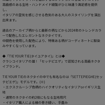
高級感のある生地・ハンドメイド縫製がひと味違う満足感を提供
し、
イタリアの空気を感じさせる色気のある大人のスタイリングを演出
出来ます。
過去のアーカイブ柄からと最新の柄などから2024年のトレンドカラ
ーで配色したエレガントなネクタイです。
中間色を使用した配色により、特徴ある柄がコーディネートに馴染
みやすくなっています。
◆「TIE YOUR TIE(タイユアタイ)」とは◆
クラシコイタリアの雄！「セッテピエゲ」で認知される高級ネクタ
イブランド。
TIE YOUR TIEのネクタイの中でも有名なのは「SETTEPIEGHE(セッ
テピエゲ)」モデルです。(※)
・エクスクルーシブ色柄のハイクオリティなイタリアorイギリス生
地
・通常のネクタイの約2倍にもなる生地用尺
・イタリア職人による縁の巻き縫い、手畳み