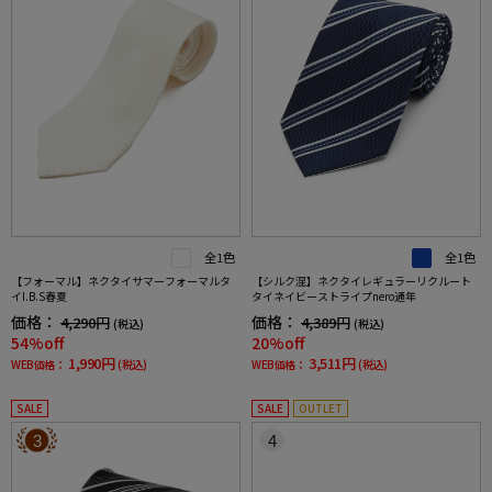
全1色
全1色
【フォーマル】ネクタイサマーフォーマルタ
【シルク混】ネクタイレギュラーリクルート
イI.B.S春夏
タイネイビーストライプnero通年
価格：
価格：
4,290円
4,389円
(税込)
(税込)
54%off
20%off
1,990円
3,511円
WEB価格：
(税込)
WEB価格：
(税込)
SALE
SALE
OUTLET
3
4