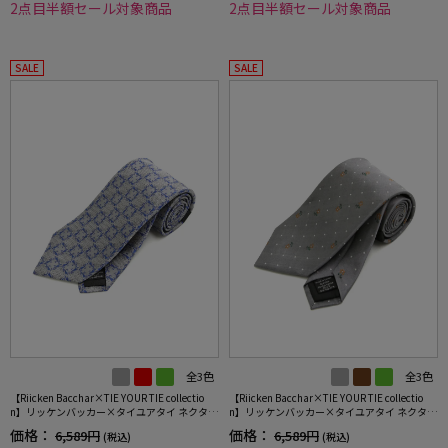
2点目半額セール対象商品
2点目半額セール対象商品
SALE
SALE
全3色
全3色
【Riicken Bacchar×TIE YOUR TIE collectio
【Riicken Bacchar×TIE YOUR TIE collectio
n】リッケンバッカー×タイユアタイ ネクタイ
n】リッケンバッカー×タイユアタイ ネクタイ
レギュラー シルク100% 小柄 RUCKEN BACCH
レギュラー シルク100% 小柄 RUCKEN BACCH
価格：
価格：
6,589円
6,589円
(税込)
(税込)
AR
AR