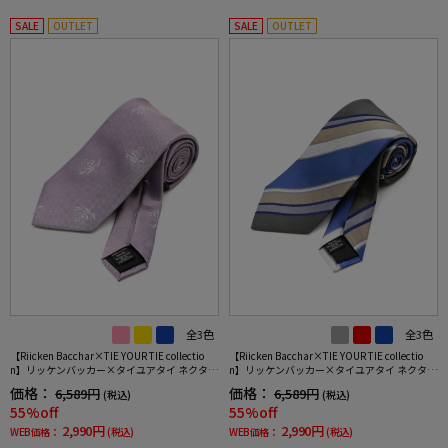
SALE
OUTLET
SALE
OUTLET
全3色
全3色
【Riicken Bacchar×TIE YOUR TIE collectio
【Riicken Bacchar×TIE YOUR TIE collectio
n】リッケンバッカー×タイユアタイ ネクタイ
n】リッケンバッカー×タイユアタイ ネクタイ
シルク100% 小柄
シルク100% ストライプ
価格：
価格：
6,589円
6,589円
(税込)
(税込)
55%off
55%off
2,990円
2,990円
WEB価格：
(税込)
WEB価格：
(税込)