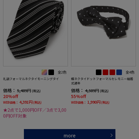
全2色
全4色
礼装フォーマルネクタイモーニングタイ
蝶ネクタイドットフォーマルセレモニー結婚
式通年
価格：
価格：
5,489円
4,389円
(税込)
(税込)
20%off
55%off
4,391円
1,990円
WEB価格：
(税込)
WEB価格：
(税込)
★2点で1,000円OFF／3点で3,00
0円OFF対象
more