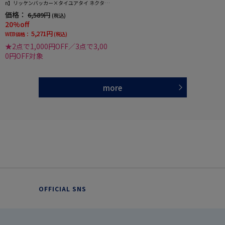
n】リッケンバッカー×タイユアタイ ネクタイ
レギュラー シルク100% パターン RUCKEN BA
価格：
6,589円
(税込)
CCHAR
20%off
5,271円
WEB価格：
(税込)
★2点で1,000円OFF／3点で3,00
0円OFF対象
more
OFFICIAL SNS