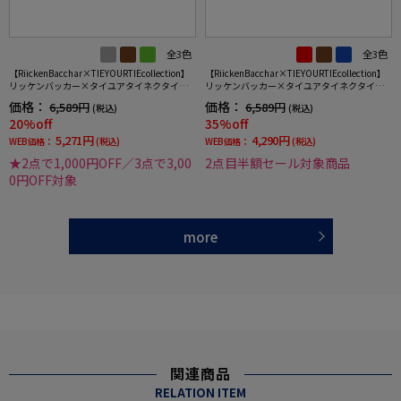
全3色
全3色
【RiickenBacchar×TIEYOURTIEcollection】
【RiickenBacchar×TIEYOURTIEcollection】
リッケンバッカー×タイユアタイネクタイレ
リッケンバッカー×タイユアタイネクタイシ
ギュラーシルク100%小柄RUCKENBACCHAR
ルク100%ストライプ
価格：
価格：
6,589円
6,589円
(税込)
(税込)
20%off
35%off
5,271円
4,290円
WEB価格：
(税込)
WEB価格：
(税込)
★2点で1,000円OFF／3点で3,00
2点目半額セール対象商品
0円OFF対象
more
関連商品
RELATION ITEM