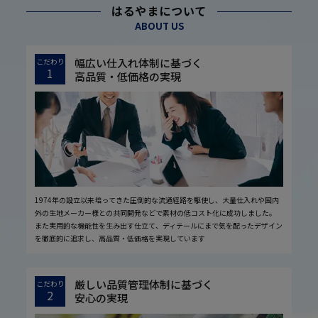
はるやまについて
ABOUT US
幅広い仕入れ体制に基づく
こだわり
1
高品質・低価格の実現
1974年の設立以来培ってきた圧倒的な流通経路を駆使し、大量仕入れや国内
外の生地メーカー様との共同開発などで素材の低コスト化に成功しました。
また実用的な機能性を生み出す仕立て、ディテールにまで気を配ったデザイン
を徹底的に追求し、高品質・低価格を実現しています
厳しい品質管理体制に基づく
こだわり
2
安心の実現