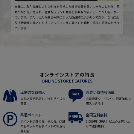
当社は、取引先様との共栄共存を重視した経営姿勢を貫いてきたことから、多
数の取引先に恵まれ、豊富なブランド商品を多数取り揃えることが可能になっ
ています。また、仕入れ先と一体になった商品開発がかのうであり、これによ
り「機能性の高さ」と「ファッション性の高さ」を同時に追求する強みを持っ
ています。
オンラインストアの特長
ONLINE STORE FEATURES
圧倒的な品揃え
お買い得情報満載
大型店限定商品や、特別サイズも
会員限定クーポンや、限定価格で
豊富！
購入できる！
共通ポイント
全国送料無料
ポイントが貯まる、使える。店舗
5,000円（税込）以上のお買い上
でもネットでもポイントの相互利
げで送料無料
用可能！