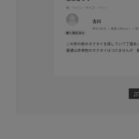
色：ワイン
／サイズ：フリー
古川
年代:
60代
身長:
180cm～
体
この赤の色のネクタイを探していて丁度あ
普通は赤単色のネクタイはつけませんが 