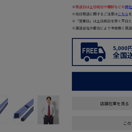
※
発送日は土日祝日や棚卸などの
弊社
※当日発送に関するご注意は
こちら
を
※「営業日」は土日祝日を除く平日と
※運送会社の都合により予告無く発送
5,00
全国
店舗在庫を見る
この