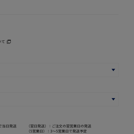
いて
で当日発送
（翌日発送）：ご注文の翌営業日の発送
（5営業日）：3～5営業日で発送予定