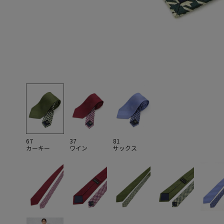
67
37
81
カーキー
ワイン
サックス