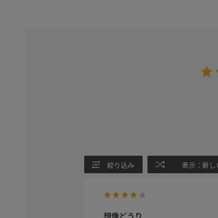
絞り込み
表示：新し
想像どうり