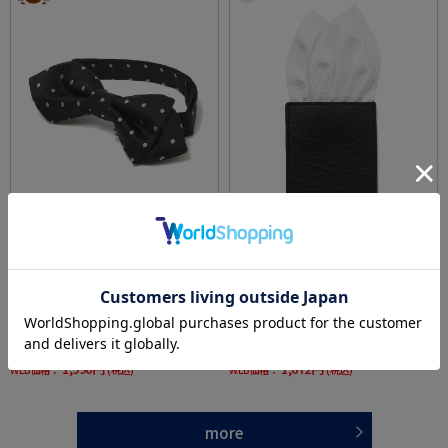
全4色
全7色
蝶ネクタイドットフォーマルセレモニー結婚
【シルク100％】ポケットチーフ簡易式千鳥格
式通年
子通年
価格：
価格：
4,389円
2,090円
(税込)
(税込)
55%off
20%off
1,990円
1,672円
WEB価格：
(税込)
WEB価格：
(税込)
more