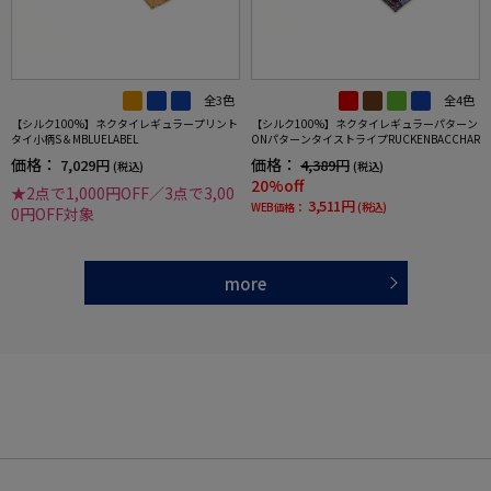
全3色
全4色
【シルク100%】ネクタイレギュラープリント
【シルク100%】ネクタイレギュラーパターン
タイ小柄S＆MBLUELABEL
ONパターンタイストライプRUCKENBACCHAR
価格：
価格：
7,029円
4,389円
(税込)
(税込)
20%off
★2点で1,000円OFF／3点で3,00
3,511円
WEB価格：
(税込)
0円OFF対象
more