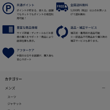
共通ポイント
全国送料無料
ポイントが貯まる、使える。店舗
5,000円（税込）以上のお買い上
でもネットでもポイントの相互利
げで送料無料
用可能！
豊富な商品情報
返品・補正サービス
サイズ詳細・ディテールなどお客
補正前・着用前の返品可能
様の購入をサポート！商品により
※一部返品不可商品あり購入時の
店頭在庫も表示。
補正サービスも承ります。
アフターケア
全国のはるやま店舗が、購入後も
安心サポート
カテゴリー
メンズ
スーツ
ジャケット