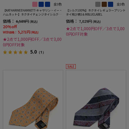
全3色
全3色
【KATHARINEEHAMNETT-キャサリン・イー・
【シルク100%】ネクタイレギュラープリント
ハムネット-】ネクタイチェンジタイシルク10
タイ飛び柄S＆MBLUELABEL
0％バーチカルグラデーションクレリックタイ
価格：
価格：
6,589円
7,029円
(税込)
(税込)
ストライプ
20%off
★2点で1,000円OFF／3点で3,00
5,271円
WEB価格：
(税込)
0円OFF対象
★2点で1,000円OFF／3点で3,00
0円OFF対象
5.0
（1）
SALE