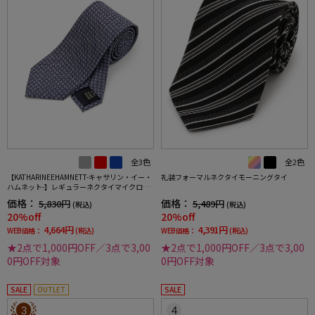
全3色
全2色
【KATHARINEEHAMNETT-キャサリン・イー・
礼装フォーマルネクタイモーニングタイ
ハムネット-】レギュラーネクタイマイクロパ
ターンシルク100%7.5cm巾
価格：
価格：
5,830円
5,489円
(税込)
(税込)
20%off
20%off
4,664円
4,391円
WEB価格：
(税込)
WEB価格：
(税込)
★2点で1,000円OFF／3点で3,00
★2点で1,000円OFF／3点で3,00
0円OFF対象
0円OFF対象
SALE
OUTLET
SALE
3
4