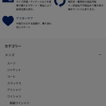
サイズ詳細・ディテールなどお客
補正前・着用前の返品可能
様の購入をサポート！商品により
※一部返品不可商品あり購入時の
店頭在庫も表示。
補正サービスも承ります。
アフターケア
全国のはるやま店舗が、購入後も
安心サポート
カテゴリー
メンズ
スーツ
ジャケット
コート
スラックス
アイシャツ
ワイシャツ
長袖ワイシャツ