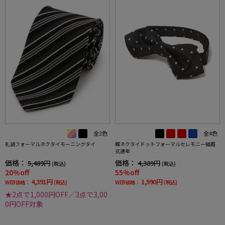
全2色
全4色
礼装フォーマルネクタイモーニングタイ
蝶ネクタイドットフォーマルセレモニー結婚
式通年
価格：
価格：
5,489円
4,389円
(税込)
(税込)
20%off
55%off
4,391円
1,990円
WEB価格：
(税込)
WEB価格：
(税込)
★2点で1,000円OFF／3点で3,00
0円OFF対象