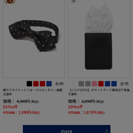
3
4
全4色
全7色
蝶ネクタイドットフォーマルセレモニー結婚
【シルク100％】ポケットチーフ簡易式千鳥格
式通年
子通年
価格：
価格：
4,389円
2,090円
(税込)
(税込)
55%off
20%off
1,990円
1,672円
WEB価格：
(税込)
WEB価格：
(税込)
more