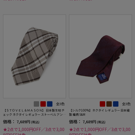
全3色
全3色
【ＳＴＯＶＥＬ＆ＭＡＳＯＮ】 日本製生地 チ
【シルク100%】ネクタイ レギュラー 日本縫
ェック ネクタイ レギュラー ストーベル アンド
製 織柄 S&M
メイソン 春夏
価格：
価格：
7,689円
7,689円
(税込)
(税込)
★2点で1,000円OFF／3点で3,00
★2点で1,000円OFF／3点で3,00