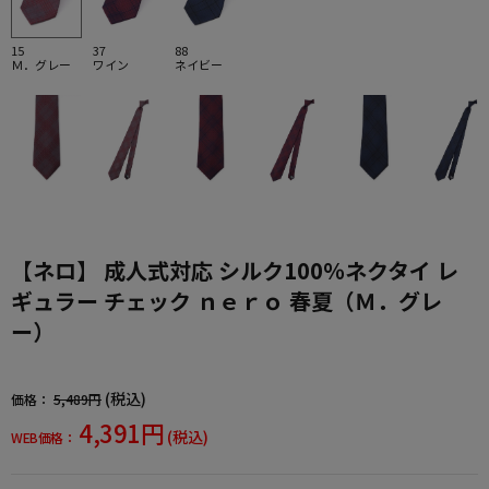
15
37
88
Ｍ．グレー
ワイン
ネイビー
【ネロ】 成人式対応 シルク100％ネクタイ レ
ギュラー チェック ｎｅｒｏ 春夏（Ｍ．グレ
ー）
(税込)
価格：
5,489円
4,391円
(税込)
WEB価格：