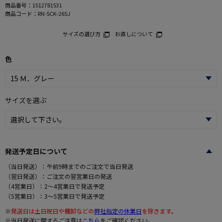
商品番号：
1512781531
商品コード：
RN-SCK-26SJ
サイズの選び方
お直しについて
色
サイズを選ぶ
発送予定日について
（当日発送）：午前9時までのご注文で当日発送
（翌日発送）：ご注文の翌営業日の発送
（4営業日）：2～4営業日で発送予定
（5営業日）：3～5営業日で発送予定
※
発送日は土日祝日や棚卸などの
弊社指定の休業日
を除きます。
※当日発送に関するご注意は
こちら
をご確認ください。