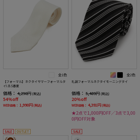
全1色
全2色
【フォーマル】ネクタイサマーフォーマルタ
礼装フォーマルネクタイモーニングタイ
イI.B.S春夏
価格：
価格：
4,290円
5,489円
(税込)
(税込)
54%off
20%off
1,990円
4,391円
WEB価格：
(税込)
WEB価格：
(税込)
★2点で1,000円OFF／3点で3,00
0円OFF対象
SALE
OUTLET
SALE