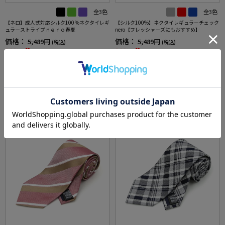
全3色
全3色
【ネロ】成人式対応シルク100％ネクタイレギ
【シルク100%】ネクタイレギュラーチェック
ュラーストライプｎｅｒｏ春夏
nero【フレッシャーズにもおすすめ】
価格：
価格：
5,489円
5,489円
(税込)
(税込)
20%off
20%off
4,391円
4,391円
WEB価格：
(税込)
WEB価格：
(税込)
★2点で1,000円OFF／3点で3,00
★2点で1,000円OFF／3点で3,00
0円OFF対象
0円OFF対象
SALE
SALE