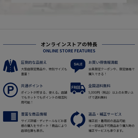
オンラインストアの特長
ONLINE STORE FEATURES
圧倒的な品揃え
お買い得情報満載
大型店限定商品や、特別サイズも
会員限定クーポンや、限定価格で
豊富！
購入できる！
共通ポイント
全国送料無料
ポイントが貯まる、使える。店舗
5,000円（税込）以上のお買い上
でもネットでもポイントの相互利
げで送料無料
用可能！
豊富な商品情報
返品・補正サービス
サイズ詳細・ディテールなどお客
補正前・着用前の返品可能
様の購入をサポート！商品により
※一部返品不可商品あり購入時の
店頭在庫も表示。
補正サービスも承ります。