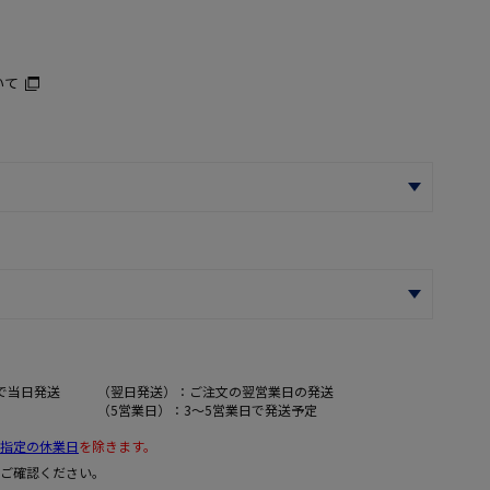
いて
で当日発送
（翌日発送）：ご注文の翌営業日の発送
（5営業日）：3～5営業日で発送予定
指定の休業日
を除きます。
ご確認ください。