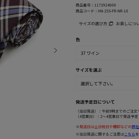
商品番号：
1173924000
商品コード：
HN-25S-FR-NR-10
サイズの選び方
お直しにつ
色
サイズを選ぶ
発送予定日について
（当日発送）：午前9時までのご注文
（4営業日）：2～4営業日で発送予定
※
発送日は土日祝日や棚卸などの
弊社
※当日発送に関するご注意は
こちら
を