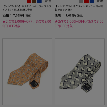
全3色
全3色
【シルクリネン】ネクタイ レギュラー ストラ
【シルク100%】ネクタイ レギュラー 日本縫
イプ S＆M BLUE LABEL 春夏
製 チェック S&M
価格：
価格：
7,029円
7,689円
(税込)
(税込)
★2点で1,000円OFF／3点で3,00
★2点で1,000円OFF／3点で3,00
0円OFF対象
0円OFF対象