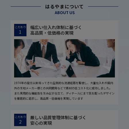
はるやまについて
ABOUT US
幅広い仕入れ体制に基づく
こだわり
1
高品質・低価格の実現
1974年の設立以来培ってきた圧倒的な流通経路を駆使し、大量仕入れや国内
外の生地メーカー様との共同開発などで素材の低コスト化に成功しました。
また実用的な機能性を生み出す仕立て、ディテールにまで気を配ったデザイン
を徹底的に追求し、高品質・低価格を実現しています
厳しい品質管理体制に基づく
こだわり
2
安心の実現