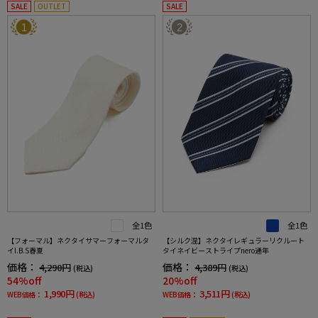
SALE
OUTLET
SALE
1
2
全1色
全1色
【フォーマル】ネクタイサマーフォーマルタ
【シルク混】ネクタイレギュラーリクルート
イI.B.S春夏
タイネイビーストライプnero通年
価格：
価格：
4,290円
4,389円
(税込)
(税込)
54%off
20%off
1,990円
3,511円
WEB価格：
(税込)
WEB価格：
(税込)