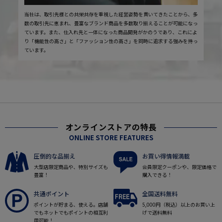
当社は、取引先様との共栄共存を重視した経営姿勢を貫いてきたことから、多
数の取引先に恵まれ、豊富なブランド商品を多数取り揃えることが可能になっ
ています。また、仕入れ先と一体になった商品開発がかのうであり、これによ
り「機能性の高さ」と「ファッション性の高さ」を同時に追求する強みを持っ
ています。
オンラインストアの特長
ONLINE STORE FEATURES
圧倒的な品揃え
お買い得情報満載
大型店限定商品や、特別サイズも
会員限定クーポンや、限定価格で
豊富！
購入できる！
共通ポイント
全国送料無料
ポイントが貯まる、使える。店舗
5,000円（税込）以上のお買い上
でもネットでもポイントの相互利
げで送料無料
用可能！