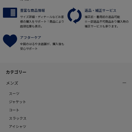
豊富な商品情報
返品・補正サービス
サイズ詳細・ディテールなどお客
補正前・着用前の返品可能
様の購入をサポート！商品により
※一部返品不可商品あり購入時の
店頭在庫も表示。
補正サービスも承ります。
アフターケア
全国のはるやま店舗が、購入後も
安心サポート
カテゴリー
メンズ
スーツ
ジャケット
コート
スラックス
アイシャツ