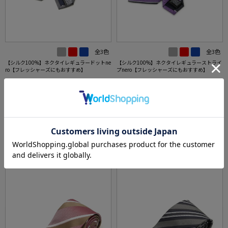
全3色
全3色
【シルク100%】ネクタイレギュラードットne
【シルク100%】ネクタイレギュラーストライ
ro【フレッシャーズにもおすすめ】
プnero【フレッシャーズにもおすすめ】
価格：
価格：
5,489円
5,489円
(税込)
(税込)
20%off
20%off
4,391円
4,391円
WEB価格：
(税込)
WEB価格：
(税込)
★2点で1,000円OFF／3点で3,00
★2点で1,000円OFF／3点で3,00
0円OFF対象
0円OFF対象
5.0
（1）
SALE
SALE