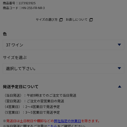
商品番号：
1173923925
商品コード：
HN-25S-FR-NR-3
サイズの選び方
お直しについて
色
サイズを選ぶ
発送予定日について
（当日発送）：午前9時までのご注文で当日発送
（翌日発送）：ご注文の翌営業日の発送
（4営業日）：2～4営業日で発送予定
（5営業日）：3～5営業日で発送予定
※
発送日は土日祝日や棚卸などの
弊社指定の休業日
を除きます。
※当日発送に関するご注意は
こちら
をご確認ください。