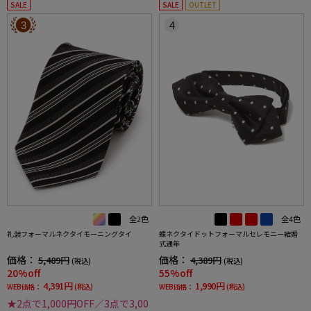
SALE
SALE
OUTLET
3
4
全2色
全4色
礼装フォーマルネクタイモーニングタイ
蝶ネクタイドットフォーマルセレモニー結婚
式通年
価格：
価格：
5,489円
4,389円
(税込)
(税込)
20%off
55%off
4,391円
1,990円
WEB価格：
(税込)
WEB価格：
(税込)
★2点で1,000円OFF／3点で3,00