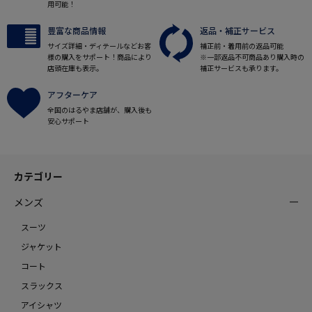
用可能！
豊富な商品情報
返品・補正サービス
サイズ詳細・ディテールなどお客
補正前・着用前の返品可能
様の購入をサポート！商品により
※一部返品不可商品あり購入時の
店頭在庫も表示。
補正サービスも承ります。
アフターケア
全国のはるやま店舗が、購入後も
安心サポート
カテゴリー
メンズ
スーツ
ジャケット
コート
スラックス
アイシャツ