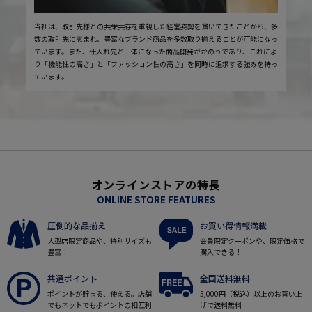
当社は、取引先様との共栄共存を重視した経営姿勢を貫いてきたことから、多
数の取引先に恵まれ、豊富なブランド商品を多数取り揃えることが可能になっ
ています。また、仕入れ先と一体になった商品開発がかのうであり、これによ
り「機能性の高さ」と「ファッション性の高さ」を同時に追求する強みを持っ
ています。
オンラインストアの特長
ONLINE STORE FEATURES
圧倒的な品揃え
お買い得情報満載
大型店限定商品や、特別サイズも
会員限定クーポンや、限定価格で
豊富！
購入できる！
共通ポイント
全国送料無料
ポイントが貯まる、使える。店舗
5,000円（税込）以上のお買い上
でもネットでもポイントの相互利
げで送料無料