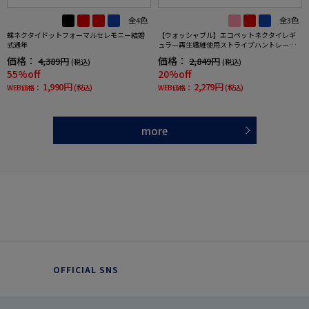
全4色
全3色
蝶ネクタイドットフォーマルセレモニー結婚
【ウォッシャブル】エコペットネクタイレギ
式通年
ュラー再生繊維使用ストライプハントレーク
ラブ通年
価格：
価格：
4,389円
2,849円
(税込)
(税込)
55%off
20%off
1,990円
2,279円
WEB価格：
(税込)
WEB価格：
(税込)
more
OFFICIAL SNS