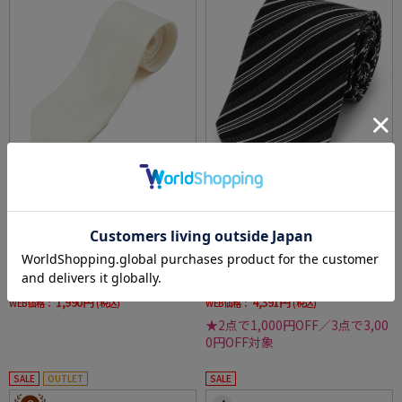
全1色
全2色
【フォーマル】ネクタイサマーフォーマルタ
礼装フォーマルネクタイモーニングタイ
イI.B.S春夏
価格：
価格：
4,290円
5,489円
(税込)
(税込)
54%off
20%off
1,990円
4,391円
WEB価格：
(税込)
WEB価格：
(税込)
★2点で1,000円OFF／3点で3,00
0円OFF対象
SALE
OUTLET
SALE