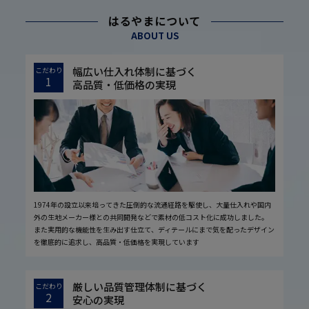
はるやまについて
ABOUT US
幅広い仕入れ体制に基づく
こだわり
1
高品質・低価格の実現
1974年の設立以来培ってきた圧倒的な流通経路を駆使し、大量仕入れや国内
外の生地メーカー様との共同開発などで素材の低コスト化に成功しました。
また実用的な機能性を生み出す仕立て、ディテールにまで気を配ったデザイン
を徹底的に追求し、高品質・低価格を実現しています
厳しい品質管理体制に基づく
こだわり
2
安心の実現