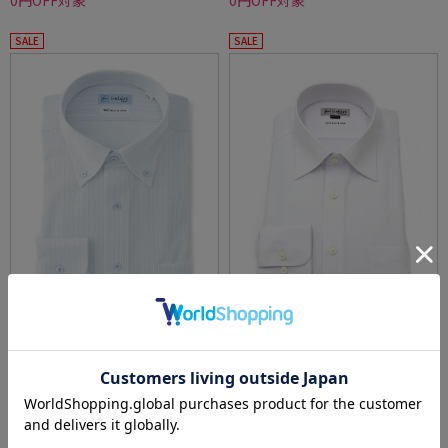
0円OFF対象
0円OFF対象
SALE
SALE
【冷感/完全ノーアイロン】長袖アイシャツ
【完全ノーアイロン】長袖アイシャツレギュ
【バイオセンサークール】ストライプ調ボタ
ラーカラー【スリム】白無地ワイシャツi-shirt
ンダウンストライプ形態安定ストレッチ防汚
通年【冠婚葬祭/リクルート使用可】
効果吸汗速乾ワイシャツ春夏
価格：
価格：
6,259円
6,259円
(税込)
(税込)
30%off
20%off