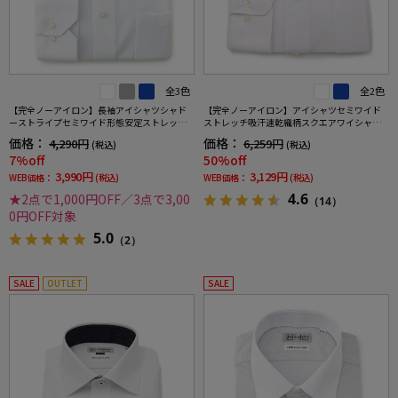
全3色
全2色
【完全ノーアイロン】長袖アイシャツシャド
【完全ノーアイロン】アイシャツセミワイド
ーストライプセミワイド形態安定ストレッチ
ストレッチ吸汗速乾織柄スクエアワイシャツi-
吸汗速乾ワイシャツ通年
shirt通年
価格：
価格：
4,290円
6,259円
(税込)
(税込)
7%off
50%off
3,990円
3,129円
WEB価格：
(税込)
WEB価格：
(税込)
4.6
★2点で1,000円OFF／3点で3,00
（14）
0円OFF対象
5.0
（2）
SALE
OUTLET
SALE