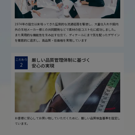
1974年の設立以来培ってきた圧倒的な流通経路を駆使し、大量仕入れや国内
外の生地メーカー様との共同開発などで素材の低コスト化に成功しました。
また実用的な機能性を生み出す仕立て、ディテールにまで気を配ったデザイン
を徹底的に追求し、高品質・低価格を実現しています
厳しい品質管理体制に基づく
こだわり
2
安心の実現
お客様に安心してお買い物していただくために、厳しい品質検査基準を設定し
ています。