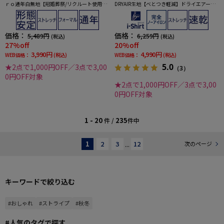
ｒｏ通年白無地【冠婚葬祭/リクルート使用
DRYAIR生地【べとつき軽減】ドライエアーチ
可】
ドリ調ボタンダウン別布千鳥格子形態安定ス
トレッチ防汚効果吸汗速乾ワイシャツ春夏
価格：
価格：
5,489円
6,259円
(税込)
(税込)
27%off
20%off
3,990円
4,990円
WEB価格：
(税込)
WEB価格：
(税込)
5.0
★2点で1,000円OFF／3点で3,00
（3）
0円OFF対象
★2点で1,000円OFF／3点で3,00
0円OFF対象
1 - 20
235
件 /
件中
1
2
3
...
12
次のページ
キーワードで絞り込む
#おしゃれ
#ストライプ
#秋冬
#人気のタグで探す