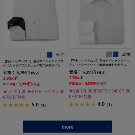
全2色
全2色
【完全ノーアイロン】長袖アイシャツツイル
【完全ノーアイロン】長袖アイシャツセミワ
クレリックセミワイド織柄無地形態安定スト
イドストライプストレッチ吸汗速乾ワイシャ
レッチ吸汗速乾ニット素材ワイシャツ通年
ツi-shirt通年
価格：
6,259円
価格：
6,259円
(税込)
(税込)
20%off
36%off
4,990円
3,990円
WEB価格：
(税込)
WEB価格：
(税込)
★2点で1,000円OFF／3点で3,00
★2点で1,000円OFF／3点で3,00
0円OFF対象
0円OFF対象
4.0
5.0
（1）
（1）
more