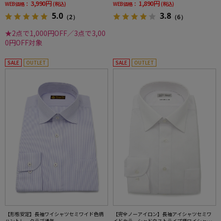
3,990円
1,890円
WEB価格：
(税込)
WEB価格：
(税込)
5.0
3.8
（2）
（6）
★2点で1,000円OFF／3点で3,00
0円OFF対象
SALE
OUTLET
SALE
OUTLET
【形態安定】長袖ワイシャツセミワイド色柄
【完全ノーアイロン】長袖アイシャツセミワ
ハントレークラブ通年
イドカラーシャドウストライプ柄ワイシャツi-