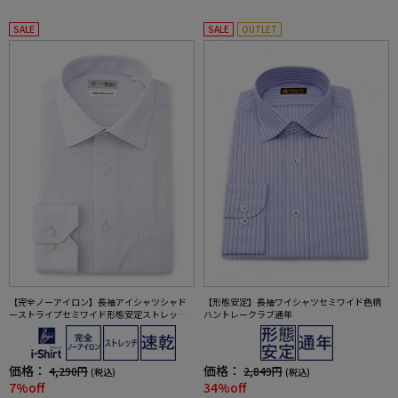
SALE
SALE
OUTLET
【完全ノーアイロン】長袖アイシャツシャド
【形態安定】長袖ワイシャツセミワイド色柄
ーストライプセミワイド形態安定ストレッチ
ハントレークラブ通年
吸汗速乾ワイシャツ通年
価格：
価格：
4,290円
2,849円
(税込)
(税込)
7%off
34%off