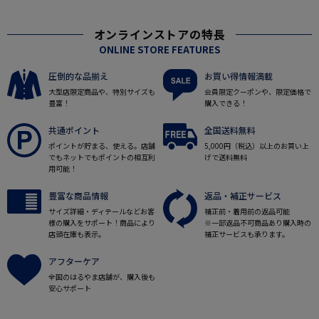
オンラインストアの特長
ONLINE STORE FEATURES
圧倒的な品揃え
お買い得情報満載
大型店限定商品や、特別サイズも
会員限定クーポンや、限定価格で
豊富！
購入できる！
共通ポイント
全国送料無料
ポイントが貯まる、使える。店舗
5,000円（税込）以上のお買い上
でもネットでもポイントの相互利
げで送料無料
用可能！
豊富な商品情報
返品・補正サービス
サイズ詳細・ディテールなどお客
補正前・着用前の返品可能
様の購入をサポート！商品により
※一部返品不可商品あり購入時の
店頭在庫も表示。
補正サービスも承ります。
アフターケア
全国のはるやま店舗が、購入後も
安心サポート