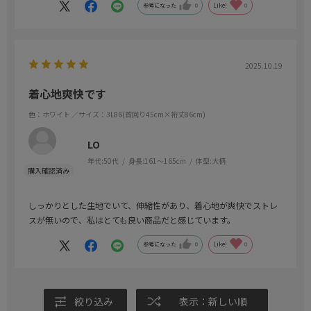
参考になった
0
Like!
0
2025.10.19
着心地爽快です
色：ホワイト
／サイズ：3L86(首回り45cm×裄丈86cm)
LO
年代:
50代
身長:
161～165cm
体型:
大柄
しっかりとした生地でいて、伸縮性があり、着心地が爽快でストレ
スが無いので、私はとても良い商品だと感じています。
参考になった
0
Like!
0
絞り込み
表示：新しい順