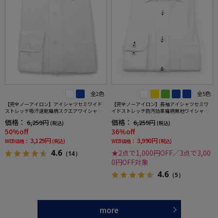
全2色
全5色
【完全ノーアイロン】アイシャツセミワイド
【完全ノーアイロン】長袖アイシャツセミワ
ストレッチ吸汗速乾織柄スクエアワイシャツi-
イドストレッチ防汚効果織柄無地ワイシャツi-
shirt通年
shirt通年
価格：
価格：
6,259円
6,259円
(税込)
(税込)
50%off
36%off
3,129円
3,990円
WEB価格：
(税込)
WEB価格：
(税込)
4.6
★2点で1,000円OFF／3点で3,00
（14）
0円OFF対象
4.6
（5）
more