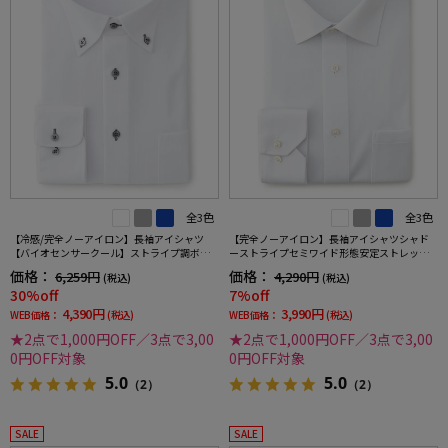
全3色
全3色
【冷感/完全ノーアイロン】長袖アイシャツ
【完全ノーアイロン】長袖アイシャツシャド
【バイオセンサークール】ストライプ調ボタ
ーストライプセミワイド形態安定ストレッチ
ンダウンストライプ形態安定ストレッチ防汚
吸汗速乾ワイシャツ通年
価格：
価格：
6,259円
4,290円
(税込)
(税込)
効果吸汗速乾ワイシャツ春夏
30%off
7%off
4,390円
3,990円
WEB価格：
(税込)
WEB価格：
(税込)
★2点で1,000円OFF／3点で3,00
★2点で1,000円OFF／3点で3,00
0円OFF対象
0円OFF対象
5.0
5.0
（2）
（2）
SALE
SALE