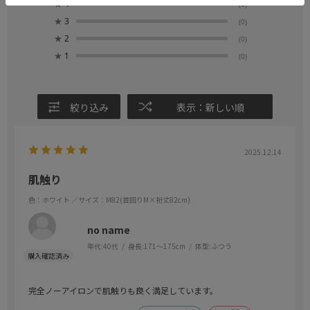
★
4
(0)
★
3
(0)
★
2
(0)
★
1
(0)
絞り込み
表示：新しい順
2025.12.14
肌触り
色：ホワイト
／サイズ：M82(首回りM×裄丈82cm)
no name
年代:
40代
身長:
171～175cm
体型:
ふつう
完全ノーアイロンで肌触りも良く満足しています。