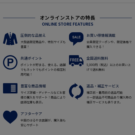
オンラインストアの特長
ONLINE STORE FEATURES
圧倒的な品揃え
お買い得情報満載
大型店限定商品や、特別サイズも
会員限定クーポンや、限定価格で
豊富！
購入できる！
共通ポイント
全国送料無料
ポイントが貯まる、使える。店舗
5,000円（税込）以上のお買い上
でもネットでもポイントの相互利
げで送料無料
用可能！
豊富な商品情報
返品・補正サービス
サイズ詳細・ディテールなどお客
補正前・着用前の返品可能
様の購入をサポート！商品により
※一部返品不可商品あり購入時の
店頭在庫も表示。
補正サービスも承ります。
アフターケア
全国のはるやま店舗が、購入後も
安心サポート