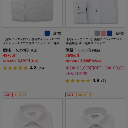
全2色
全4色
【完全ノーアイロン】長袖アイシャツセミワ
【完全ノーアイロン】長袖アイシャツワイド
イドカラースクエア柄ワイシャツi-shirt通年
織柄無地i-shirt通年ワイシャツ
価格：
価格：
6,259円
6,259円
(税込)
(税込)
49%off
36%off
3,190円
3,990円
WEB価格：
(税込)
WEB価格：
(税込)
4.8
★2点で1,000円OFF／3点で3,00
（14）
0円OFF対象
4.9
（7）
SALE
OUTLET
SALE
OUTLET