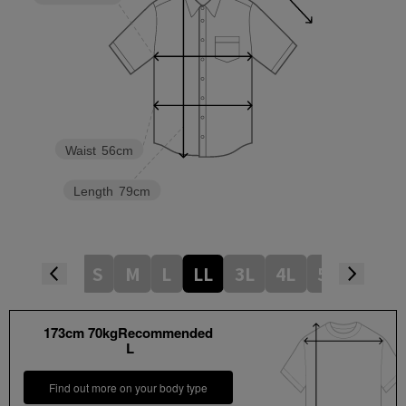
Waist
56cm
Length
79cm
S
M
L
LL
3L
4L
5L
173cm 70kgRecommended
L
Find out more on your body type