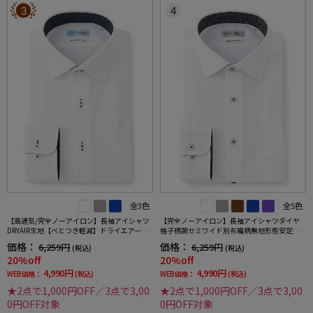
3
4
全3色
全5色
【高通気/完全ノーアイロン】長袖アイシャツ
【完全ノーアイロン】長袖アイシャツダイヤ
DRYAIR生地【べとつき軽減】ドライエアース
格子柄調セミワイド別布織柄無地形態安定ス
トライプ調セミワイド別布ストライプ形態安
トレッチ防汚効果吸汗速乾ワイシャツ通年
価格：
価格：
6,259円
6,259円
(税込)
(税込)
定ストレッチ防汚効果吸汗速乾ワイシャツ春
20%off
20%off
夏
4,990円
4,990円
WEB価格：
(税込)
WEB価格：
(税込)
★2点で1,000円OFF／3点で3,00
★2点で1,000円OFF／3点で3,00
0円OFF対象
0円OFF対象