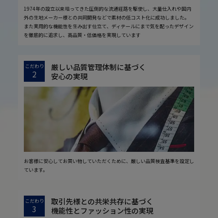
1974年の設立以来培ってきた圧倒的な流通経路を駆使し、大量仕入れや国内
外の生地メーカー様との共同開発などで素材の低コスト化に成功しました。
また実用的な機能性を生み出す仕立て、ディテールにまで気を配ったデザイン
を徹底的に追求し、高品質・低価格を実現しています
厳しい品質管理体制に基づく
こだわり
2
安心の実現
お客様に安心してお買い物していただくために、厳しい品質検査基準を設定し
ています。
取引先様との共栄共存に基づく
こだわり
3
機能性とファッション性の実現