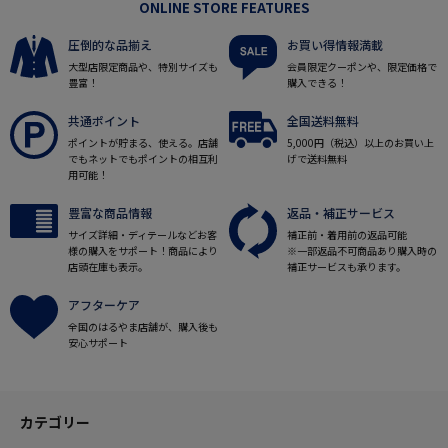
ONLINE STORE FEATURES
圧倒的な品揃え
お買い得情報満載
大型店限定商品や、特別サイズも
会員限定クーポンや、限定価格で
豊富！
購入できる！
共通ポイント
全国送料無料
ポイントが貯まる、使える。店舗
5,000円（税込）以上のお買い上
でもネットでもポイントの相互利
げで送料無料
用可能！
豊富な商品情報
返品・補正サービス
サイズ詳細・ディテールなどお客
補正前・着用前の返品可能
様の購入をサポート！商品により
※一部返品不可商品あり購入時の
店頭在庫も表示。
補正サービスも承ります。
アフターケア
全国のはるやま店舗が、購入後も
安心サポート
カテゴリー