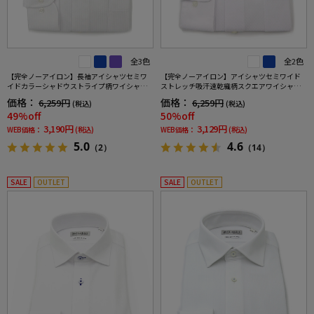
全3色
全2色
【完全ノーアイロン】長袖アイシャツセミワ
【完全ノーアイロン】アイシャツセミワイド
イドカラーシャドウストライプ柄ワイシャツi-
ストレッチ吸汗速乾織柄スクエアワイシャツi-
shirt通年
shirt通年
価格：
価格：
6,259円
6,259円
(税込)
(税込)
49%off
50%off
3,190円
3,129円
WEB価格：
(税込)
WEB価格：
(税込)
5.0
4.6
（2）
（14）
SALE
OUTLET
SALE
OUTLET