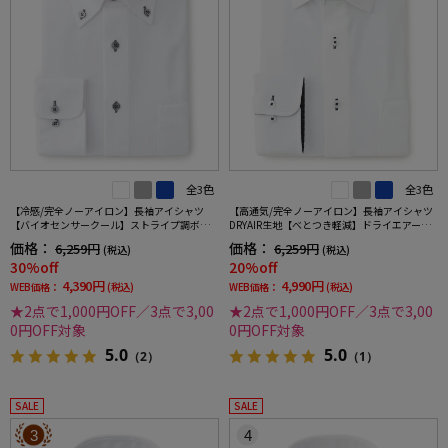
全3色
全3色
【冷感/完全ノーアイロン】長袖アイシャツ
【高通気/完全ノーアイロン】長袖アイシャツ
【バイオセンサークール】ストライプ調ボタ
DRYAIR生地【べとつき軽減】ドライエアース
ンダウンストライプ形態安定ストレッチ防汚
トライプ調セミワイド別布ストライプ形態安
価格：
価格：
6,259円
6,259円
(税込)
(税込)
効果吸汗速乾ワイシャツ春夏
定ストレッチ防汚効果吸汗速乾ワイシャツ春
30%off
20%off
夏
4,390円
4,990円
WEB価格：
(税込)
WEB価格：
(税込)
★2点で1,000円OFF／3点で3,00
★2点で1,000円OFF／3点で3,00
0円OFF対象
0円OFF対象
5.0
5.0
（2）
（1）
SALE
SALE
3
4