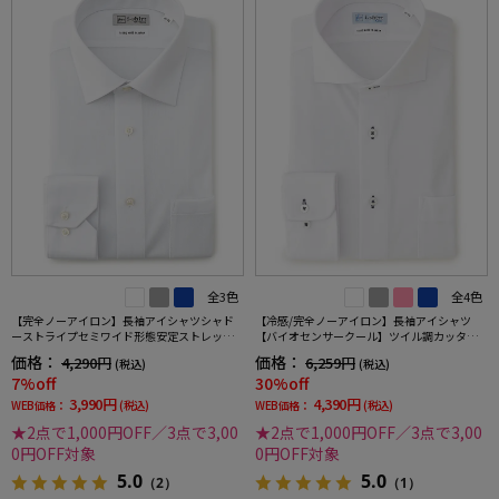
全3色
全4色
【完全ノーアイロン】長袖アイシャツシャド
【冷感/完全ノーアイロン】長袖アイシャツ
ーストライプセミワイド形態安定ストレッチ
【バイオセンサークール】ツイル調カッタウ
吸汗速乾ワイシャツ通年
ェイ織柄無地形態安定ストレッチ防汚効果吸
価格：
価格：
4,290円
6,259円
(税込)
(税込)
汗速乾ワイシャツ春夏
7%off
30%off
3,990円
4,390円
WEB価格：
(税込)
WEB価格：
(税込)
★2点で1,000円OFF／3点で3,00
★2点で1,000円OFF／3点で3,00
0円OFF対象
0円OFF対象
5.0
5.0
（2）
（1）