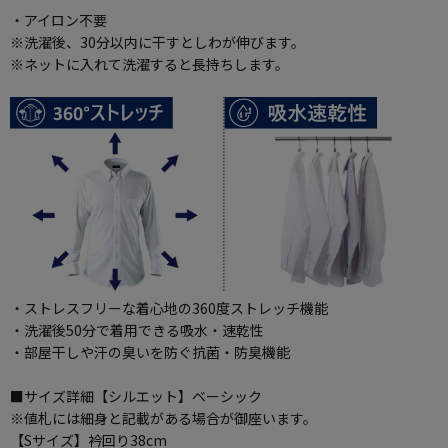
・アイロン不要
※洗濯後、30分以内に干すとしわが伸びます。
※ネットに入れて洗濯すると長持ちします。
・ストレスフリーな着心地の360度ストレッチ機能
・洗濯後50分で着用できる吸水・速乾性
・部屋干しや汗の臭いを防ぐ抗菌・防臭機能
■サイズ詳細【シルエット】ベーシック
※値札には細身と記載がある場合が御座います。
【Sサイズ】衿回り38cm