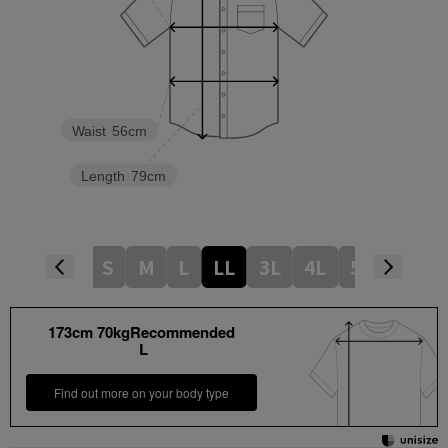
Waist
56cm
Length
79cm
S
M
L
LL
3L
4L
5L
173cm 70kgRecommended
L
Find out more on your body type