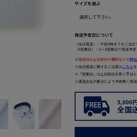
サイズを選ぶ
発送予定日について
（当日発送）：午前9時までのご注文
（4営業日）：2～4営業日で発送予定
※
発送日は土日祝日や棚卸などの
弊社
※当日発送に関するご注意は
こちら
を
※「営業日」は土日祝日を除く平日と
※運送会社の都合により予告無く発送
5,00
全国