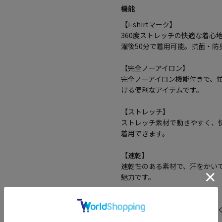
機能
【i-shirtマーク】
360度ストレッチの快適な着心
濯後50分で着用可能。抗菌・
【完全ノーアイロン】
完全ノーアイロン機能付きで、
ける便利なアイテムです。
【ストレッチ】
ストレッチ素材で動きやすく、
着用できます。
【速乾】
速乾性のある素材で、汗をかい
魅力です。
【吸汗】
吸汗性に優れており、汗を素早
性が高いアイテムです。