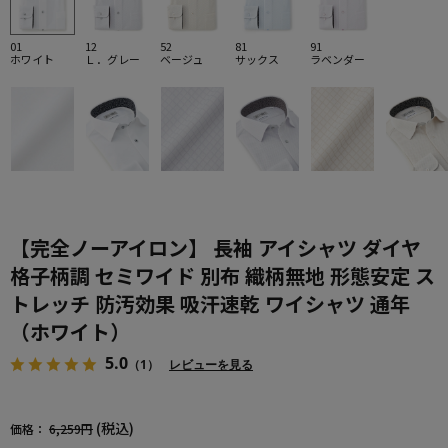
01
12
52
81
91
ホワイト
Ｌ．グレー
ベージュ
サックス
ラベンダー
【完全ノーアイロン】 長袖 アイシャツ ダイヤ
格子柄調 セミワイド 別布 織柄無地 形態安定 ス
トレッチ 防汚効果 吸汗速乾 ワイシャツ 通年
（ホワイト）
5.0
（1）
レビューを見る
(税込)
価格：
6,259円