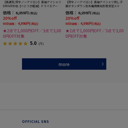
【高通気/完全ノーアイロン】長袖アイシャツ
【完全ノーアイロン】長袖アイシャツ刺し子
DRYAIR生地【べとつき軽減】ドライエアース
調ボタンダウン別布織柄無地形態安定ストレ
トライプ調セミワイド別布ストライプ形態安
ッチ防汚効果吸汗速乾ワイシャツ通年
価格：
価格：
6,259円
6,259円
(税込)
(税込)
定ストレッチ防汚効果吸汗速乾ワイシャツ春
20%off
20%off
夏
4,990円
4,990円
WEB価格：
(税込)
WEB価格：
(税込)
★2点で1,000円OFF／3点で3,00
★2点で1,000円OFF／3点で3,00
0円OFF対象
0円OFF対象
5.0
（1）
more
OFFICIAL SNS