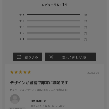
1
レビュー件数：
件
★
5
(1)
★
4
(0)
★
3
(0)
★
2
(0)
★
1
(0)
絞り込み
表示：新しい順
2026.6.30
デザインが豊富で非常に満足です
色：ベージュ
／サイズ：LL82(首回りLL×裄丈82cm)
no name
年代:
40代
身長:
166～170cm