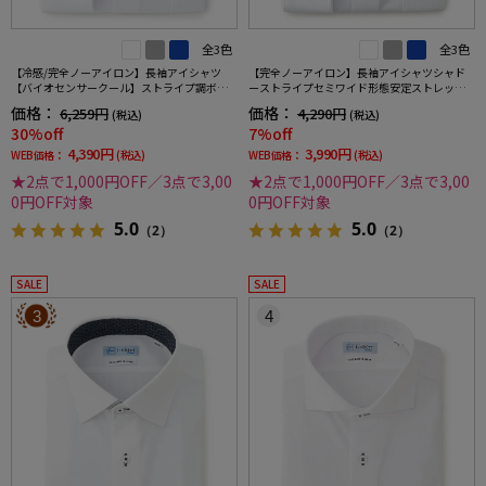
全3色
全3色
【冷感/完全ノーアイロン】長袖アイシャツ
【完全ノーアイロン】長袖アイシャツシャド
【バイオセンサークール】ストライプ調ボタ
ーストライプセミワイド形態安定ストレッチ
ンダウンストライプ形態安定ストレッチ防汚
吸汗速乾ワイシャツ通年
価格：
価格：
6,259円
4,290円
(税込)
(税込)
効果吸汗速乾ワイシャツ春夏
30%off
7%off
4,390円
3,990円
WEB価格：
(税込)
WEB価格：
(税込)
★2点で1,000円OFF／3点で3,00
★2点で1,000円OFF／3点で3,00
0円OFF対象
0円OFF対象
5.0
5.0
（2）
（2）
SALE
SALE
3
4