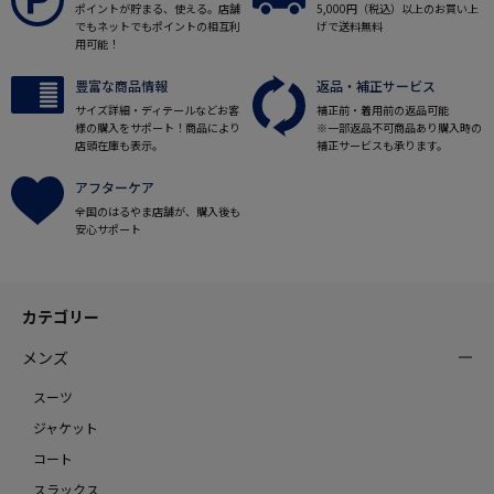
ポイントが貯まる、使える。店舗
5,000円（税込）以上のお買い上
でもネットでもポイントの相互利
げで送料無料
用可能！
豊富な商品情報
返品・補正サービス
サイズ詳細・ディテールなどお客
補正前・着用前の返品可能
様の購入をサポート！商品により
※一部返品不可商品あり購入時の
店頭在庫も表示。
補正サービスも承ります。
アフターケア
全国のはるやま店舗が、購入後も
安心サポート
カテゴリー
メンズ
スーツ
ジャケット
コート
スラックス