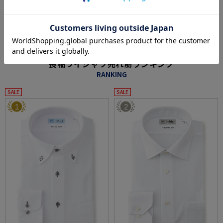
#2点で1000円引き、3点で3000円引き対象商品（メンズ)
#all_season_item
#ワイシャツ
#summerbusiness26
#長袖 インナー
#通年 インナー
もっと見る
※クリックするとタグに関連した商品が表示されます。
長袖ワイシャツ売れ筋ランキング
RANKING
SALE
SALE
1
2