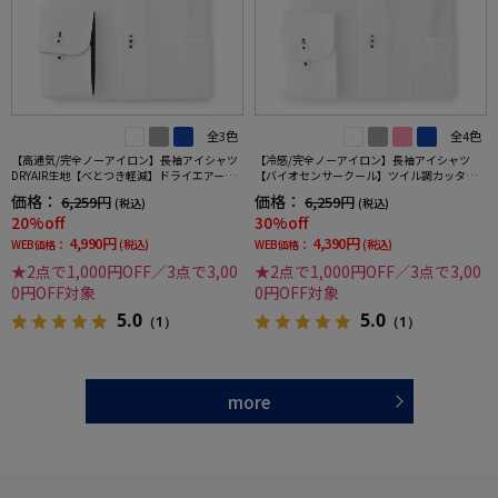
全3色
全4色
【高通気/完全ノーアイロン】長袖アイシャツ
【冷感/完全ノーアイロン】長袖アイシャツ
DRYAIR生地【べとつき軽減】ドライエアース
【バイオセンサークール】ツイル調カッタウ
トライプ調セミワイド別布ストライプ形態安
ェイ織柄無地形態安定ストレッチ防汚効果吸
価格：
価格：
6,259円
6,259円
(税込)
(税込)
定ストレッチ防汚効果吸汗速乾ワイシャツ春
汗速乾ワイシャツ春夏
20%off
30%off
夏
4,990円
4,390円
WEB価格：
(税込)
WEB価格：
(税込)
★2点で1,000円OFF／3点で3,00
★2点で1,000円OFF／3点で3,00
0円OFF対象
0円OFF対象
5.0
5.0
（1）
（1）
more