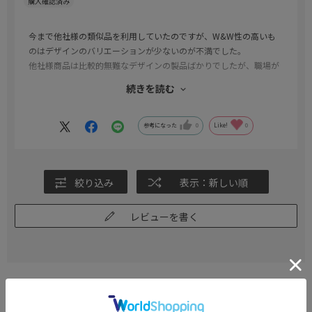
今まで他社様の類似品を利用していたのですが、W&W性の高いも
のはデザインのバリエーションが少ないのが不満でした。
他社様商品は比較的無難なデザインの製品ばかりでしたが、職場が
比較的自由度が高いこともありおしゃれなデザインかつW&W性の
続きを読む
高い製品を探していたところi-Shirtはどんぴしゃりでした。
他社様の製品は綿の割合が高く本製品は化学繊維なのが気になって
おりましたが、実際に着てみると全く不快感はなく、今のところ
参考になった
0
Like!
0
5,6回ほど洗濯しておりますが全くアイロンの必要がなく着れており
大変満足です。
他のデザインのものも購入したいです
絞り込み
表示：新しい順
レビューを書く
#この商品に関するタグで探す