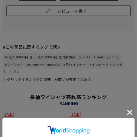
レビューを書く
#この商品に関するタグで探す
#2点で1000円引き、3点で3000円引き対象商品（メンズ)
#ishirtdryairl_SS
#ワイシャツ
#summerbusiness26
#長袖 インナー
#インナー ストレッチ
もっと見る
※クリックするとタグに関連した商品が表示されます。
長袖ワイシャツ売れ筋ランキング
RANKING
SALE
SALE
1
2