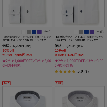
全4色
全4色
【高通気/完全ノーアイロン】長袖アイシャツ
【高通気/完全ノーアイロン】長袖アイシャツ
DRYAIR生地【べとつき軽減】ドライエアー刺
DRYAIR生地【べとつき軽減】ドライエアーチ
し子調ボタンダウン別布織柄無地形態安定ス
ドリ調ボタンダウン別布千鳥格子形態安定ス
価格：
価格：
6,259円
6,259円
(税込)
(税込)
トレッチ防汚効果吸汗速乾ワイシャツ春夏
トレッチ防汚効果吸汗速乾ワイシャツ春夏
20%off
20%off
4,990円
4,990円
WEB価格：
(税込)
WEB価格：
(税込)
★2点で1,000円OFF／3点で3,00
★2点で1,000円OFF／3点で3,00
0円OFF対象
0円OFF対象
5.0
（3）
SALE
SALE