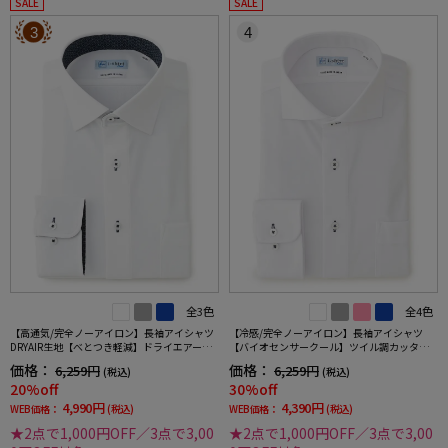
SALE
SALE
3
4
全3色
全4色
【高通気/完全ノーアイロン】長袖アイシャツ
【冷感/完全ノーアイロン】長袖アイシャツ
DRYAIR生地【べとつき軽減】ドライエアース
【バイオセンサークール】ツイル調カッタウ
トライプ調セミワイド別布ストライプ形態安
ェイ織柄無地形態安定ストレッチ防汚効果吸
価格：
価格：
6,259円
6,259円
(税込)
(税込)
定ストレッチ防汚効果吸汗速乾ワイシャツ春
汗速乾ワイシャツ春夏
20%off
30%off
夏
4,990円
4,390円
WEB価格：
(税込)
WEB価格：
(税込)
★2点で1,000円OFF／3点で3,00
★2点で1,000円OFF／3点で3,00