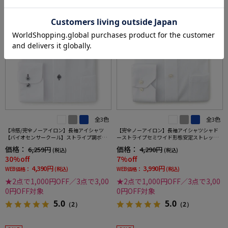
全3色
全3色
【冷感/完全ノーアイロン】長袖アイシャツ
【完全ノーアイロン】長袖アイシャツシャド
【バイオセンサークール】ストライプ調ボタ
ーストライプセミワイド形態安定ストレッチ
ンダウンストライプ形態安定ストレッチ防汚
吸汗速乾ワイシャツ通年
価格：
価格：
6,259円
4,290円
(税込)
(税込)
効果吸汗速乾ワイシャツ春夏
30%off
7%off
4,390円
3,990円
WEB価格：
(税込)
WEB価格：
(税込)
★2点で1,000円OFF／3点で3,00
★2点で1,000円OFF／3点で3,00
0円OFF対象
0円OFF対象
5.0
5.0
（2）
（2）