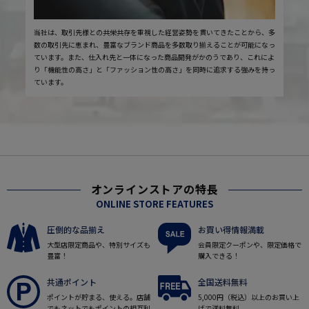
当社は、取引先様との共栄共存を重視した経営姿勢を貫いてきたことから、多
数の取引先に恵まれ、豊富なブランド商品を多数取り揃えることが可能になっ
ています。また、仕入れ先と一体になった商品開発がかのうであり、これによ
り「機能性の高さ」と「ファッション性の高さ」を同時に追求する強みを持っ
ています。
オンラインストアの特長
ONLINE STORE FEATURES
圧倒的な品揃え
お買い得情報満載
大型店限定商品や、特別サイズも
会員限定クーポンや、限定価格で
豊富！
購入できる！
共通ポイント
全国送料無料
ポイントが貯まる、使える。店舗
5,000円（税込）以上のお買い上
でもネットでもポイントの相互利
げで送料無料