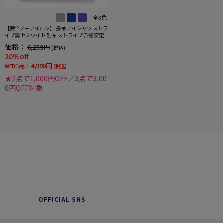
全3色
【完全ノーアイロン】 長袖 アイシャツ ストラ
イプ調 セミワイド 別布 ストライプ 形態安定
ストレッチ 防汚効果 吸汗速乾 ワイシャツ 通年
価格：
6,259円
(税込)
20%off
4,990円
WEB価格：
(税込)
★2点で1,000円OFF／3点で3,00
0円OFF対象
OFFICIAL SNS