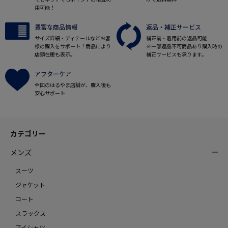
用可能！
豊富な商品情報
返品・補正サービス
サイズ詳細・ディテールなどお客
補正前・着用前の返品可能
様の購入をサポート！商品により
※一部返品不可商品あり購入時の
店頭在庫も表示。
補正サービスも承ります。
アフターケア
全国のはるやま店舗が、購入後も
安心サポート
カテゴリー
メンズ
スーツ
ジャケット
コート
スラックス
アイシャツ