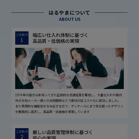
はるやまについて
ABOUT US
幅広い仕入れ体制に基づく
こだわり
1
高品質・低価格の実現
1974年の設立以来培ってきた圧倒的な流通経路を駆使し、大量仕入れや国内
外の生地メーカー様との共同開発などで素材の低コスト化に成功しました。
また実用的な機能性を生み出す仕立て、ディテールにまで気を配ったデザイン
を徹底的に追求し、高品質・低価格を実現しています
厳しい品質管理体制に基づく
こだわり
2
安心の実現