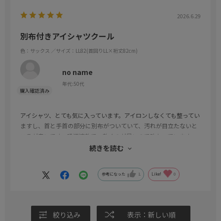
2026.6.29
別布付きアイシャツクール
色：サックス
／サイズ：LL82(首回りLL×裄丈82cm)
no name
年代:
50代
アイシャツ、とても気に入っています。アイロンしなくても整ってい
ますし、首と手首の部分に別布がついていて、汚れが目立たないと
ころが良いです。吸汗速乾で、乾くのが早いので助かっています。
白色は汚れが目立つし、グレーは落ち着き過ぎな感じがするので、
続きを読む
上品なブルー系の商品を増やしてほしいです。
参考になった
1
Like!
0
絞り込み
表示：新しい順