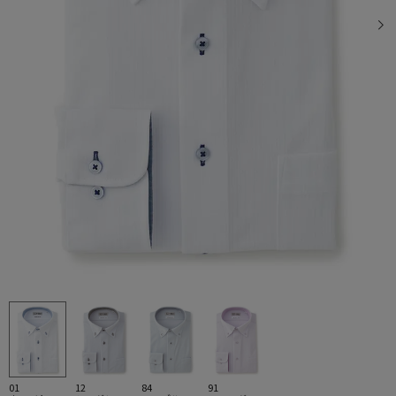
01
12
84
91