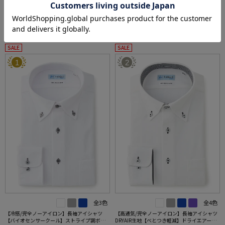
長袖ワイシャツ売れ筋ランキング
RANKING
SALE
SALE
1
2
全3色
全4色
【冷感/完全ノーアイロン】長袖アイシャツ
【高通気/完全ノーアイロン】長袖アイシャツ
【バイオセンサークール】ストライプ調ボタ
DRYAIR生地【べとつき軽減】ドライエアー刺