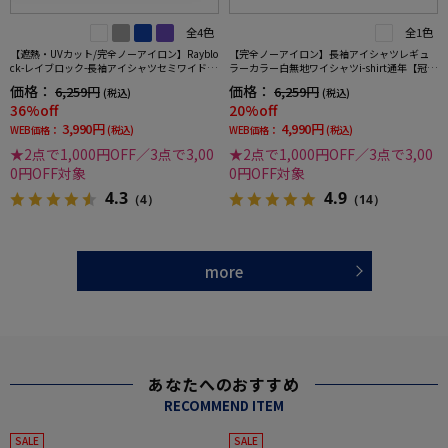
全4色
全1色
【遮熱・UVカット/完全ノーアイロン】Rayblo
【完全ノーアイロン】長袖アイシャツレギュ
ck-レイブロック-長袖アイシャツセミワイドス
ラーカラー白無地ワイシャツi-shirt通年【冠婚
トライプワイシャツi-shirt
葬祭/リクルート使用可】
価格：
価格：
6,259円
6,259円
(税込)
(税込)
36%off
20%off
3,990円
4,990円
WEB価格：
(税込)
WEB価格：
(税込)
★2点で1,000円OFF／3点で3,00
★2点で1,000円OFF／3点で3,00
0円OFF対象
0円OFF対象
4.3
4.9
（4）
（14）
more
あなたへのおすすめ
RECOMMEND ITEM
SALE
SALE