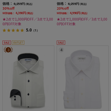
ンダウンストライプ形態安定ストレッチ防汚
し子調ボタンダウン別布織柄無地形態安定ス
価格：
価格：
6,259円
6,259円
(税込)
(税込)
効果吸汗速乾ワイシャツ春夏
トレッチ防汚効果吸汗速乾ワイシャツ春夏
30%off
20%off
4,390円
4,990円
WEB価格：
(税込)
WEB価格：
(税込)
★2点で1,000円OFF／3点で3,00
★2点で1,000円OFF／3点で3,00
0円OFF対象
0円OFF対象
5.0
（1）
SALE
OUTLET
SALE
3
4