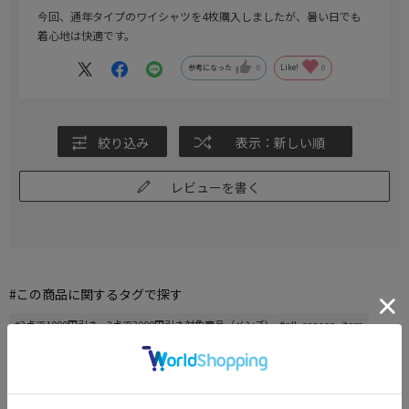
今回、通年タイプのワイシャツを4枚購入しましたが、暑い日でも
着心地は快適です。
参考になった
0
Like!
0
絞り込み
表示：新しい順
レビューを書く
#この商品に関するタグで探す
#2点で1000円引き、3点で3000円引き対象商品（メンズ)
#all_season_item
#ワイシャツ
#summerbusiness26
#長袖 ワイシャツ
#ワイシャツ 形態安定
もっと見る
※クリックするとタグに関連した商品が表示されます。