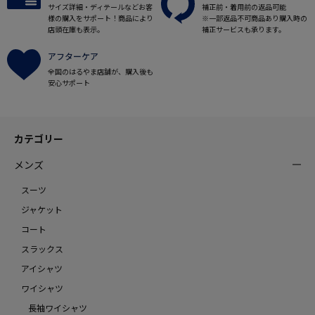
サイズ詳細・ディテールなどお客
補正前・着用前の返品可能
様の購入をサポート！商品により
※一部返品不可商品あり購入時の
店頭在庫も表示。
補正サービスも承ります。
アフターケア
全国のはるやま店舗が、購入後も
安心サポート
カテゴリー
メンズ
スーツ
ジャケット
コート
スラックス
アイシャツ
ワイシャツ
長袖ワイシャツ