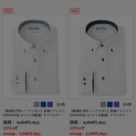
SALE
SALE
全4色
全4色
【高通気/完全ノーアイロン】長袖アイシャツ
【高通気/完全ノーアイロン】長袖アイシャツ
DRYAIR生地【べとつき軽減】ドライエアー刺
DRYAIR生地【べとつき軽減】ドライエアーチ
し子調ボタンダウン別布織柄無地形態安定ス
ドリ調ボタンダウン別布千鳥格子形態安定ス
価格：
価格：
6,259円
6,259円
(税込)
(税込)
トレッチ防汚効果吸汗速乾ワイシャツ春夏
トレッチ防汚効果吸汗速乾ワイシャツ春夏
20%off
20%off
4,990円
4,990円
WEB価格：
(税込)
WEB価格：
(税込)