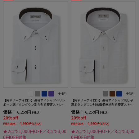
全4色
全3色
【完全ノーアイロン】長袖アイシャツヘリン
【完全ノーアイロン】長袖アイシャツ刺し子
ボーン調ボタンダウン別布形態安定ストレッ
調ボタンダウン別布織柄無地形態安定ストレ
チ防汚効果吸汗速乾ワイシャツ通年
ッチ防汚効果吸汗速乾ワイシャツ通年
価格：
価格：
6,259円
6,259円
(税込)
(税込)
20%off
20%off
4,990円
4,990円
WEB価格：
(税込)
WEB価格：
(税込)
★2点で1,000円OFF／3点で3,00
★2点で1,000円OFF／3点で3,00
0円OFF対象
0円OFF対象