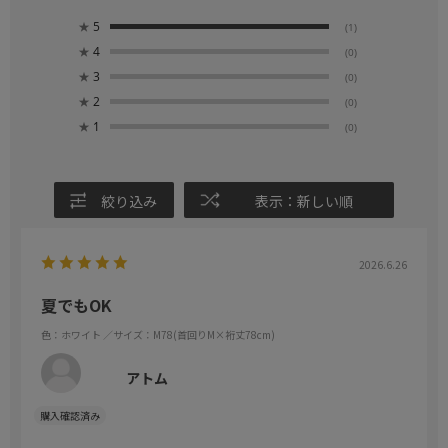
★
5
(1)
★
4
(0)
★
3
(0)
★
2
(0)
★
1
(0)
絞り込み
表示：新しい順
2026.6.26
夏でもOK
色：ホワイト
／サイズ：M78(首回りM×裄丈78cm)
アトム