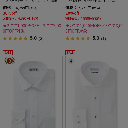
【バイオセンサークール】ストライプ調ボタ
DRYAIR生地【べとつき軽減】ドライエアース
ンダウンストライプ形態安定ストレッチ防汚
トライプ調セミワイド別布ストライプ形態安
価格：
価格：
6,259円
6,259円
(税込)
(税込)
効果吸汗速乾ワイシャツ春夏
定ストレッチ防汚効果吸汗速乾ワイシャツ春
30%off
20%off
夏
4,390円
4,990円
WEB価格：
(税込)
WEB価格：
(税込)
★2点で1,000円OFF／3点で3,00
★2点で1,000円OFF／3点で3,00
0円OFF対象
0円OFF対象
5.0
5.0
（2）
（1）
SALE
SALE
3
4