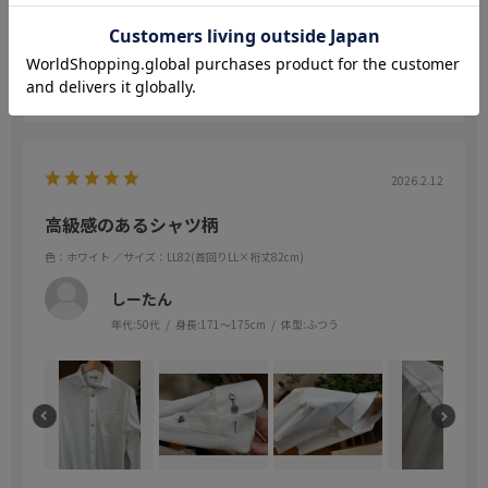
生地が柔らかいので、動きやすいです。でも生地はサラッとしてい
て見た目はフォーマル感があります。
参考になった
0
Like!
0
2026.2.12
高級感のあるシャツ柄
色：ホワイト
／サイズ：LL82(首回りLL×裄丈82cm)
しーたん
年代:
50代
身長:
171～175cm
体型:
ふつう