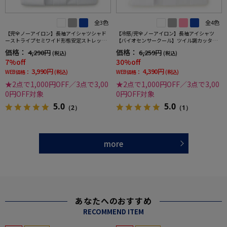
全3色
全4色
【完全ノーアイロン】長袖アイシャツシャド
【冷感/完全ノーアイロン】長袖アイシャツ
ーストライプセミワイド形態安定ストレッチ
【バイオセンサークール】ツイル調カッタウ
吸汗速乾ワイシャツ通年
ェイ織柄無地形態安定ストレッチ防汚効果吸
価格：
価格：
4,290円
6,259円
(税込)
(税込)
汗速乾ワイシャツ春夏
7%off
30%off
3,990円
4,390円
WEB価格：
(税込)
WEB価格：
(税込)
★2点で1,000円OFF／3点で3,00
★2点で1,000円OFF／3点で3,00
0円OFF対象
0円OFF対象
5.0
5.0
（2）
（1）
more
あなたへのおすすめ
RECOMMEND ITEM