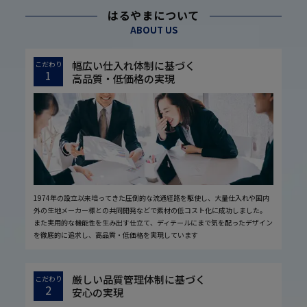
はるやまについて
ABOUT US
幅広い仕入れ体制に基づく
こだわり
1
高品質・低価格の実現
1974年の設立以来培ってきた圧倒的な流通経路を駆使し、大量仕入れや国内
外の生地メーカー様との共同開発などで素材の低コスト化に成功しました。
また実用的な機能性を生み出す仕立て、ディテールにまで気を配ったデザイン
を徹底的に追求し、高品質・低価格を実現しています
厳しい品質管理体制に基づく
こだわり
2
安心の実現