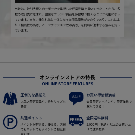
当社は、取引先様との共栄共存を重視した経営姿勢を貫いてきたことから、多
数の取引先に恵まれ、豊富なブランド商品を多数取り揃えることが可能になっ
ています。また、仕入れ先と一体になった商品開発がかのうであり、これによ
り「機能性の高さ」と「ファッション性の高さ」を同時に追求する強みを持っ
ています。
オンラインストアの特長
ONLINE STORE FEATURES
圧倒的な品揃え
お買い得情報満載
大型店限定商品や、特別サイズも
会員限定クーポンや、限定価格で
豊富！
購入できる！
共通ポイント
全国送料無料
ポイントが貯まる、使える。店舗
5,000円（税込）以上のお買い上
でもネットでもポイントの相互利
げで送料無料
用可能！