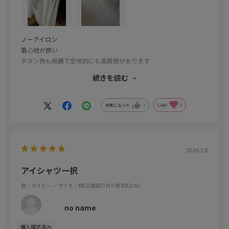
ノーアイロン
着心地が良い
ボタン色も綺麗で全体的にも高級感があります
続きを読む
生地柄の白ストライプがけっこう光るので高級感が増します✨室内
ではその反射で薄っすら きなり にも見えます
参考になった
3
Like!
0
※このシャツに限っては２Ｌ82が他店在庫で残ってたので助かりま
した。86だと袖が長すぎて困っていました。
2026.2.8
アイシャツ一択
色：ネイビー
／サイズ：M82(首回りM×裄丈82cm)
no name