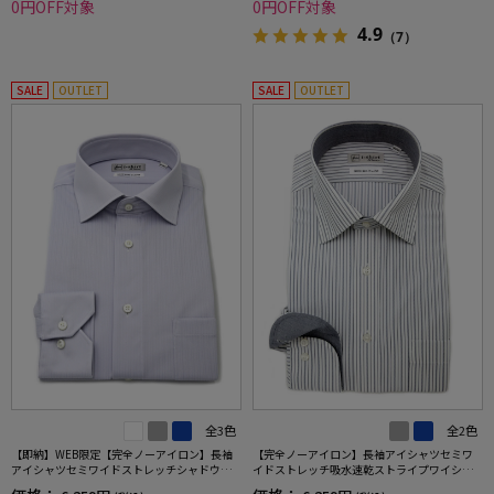
0円OFF対象
0円OFF対象
4.9
（7）
SALE
OUTLET
SALE
OUTLET
全3色
全2色
【即納】WEB限定【完全ノーアイロン】長袖
【完全ノーアイロン】長袖アイシャツセミワ
アイシャツセミワイドストレッチシャドウス
イドストレッチ吸水速乾ストライプワイシャ
トライプi-shirtワイシャツ通年
ツi-shirt通年