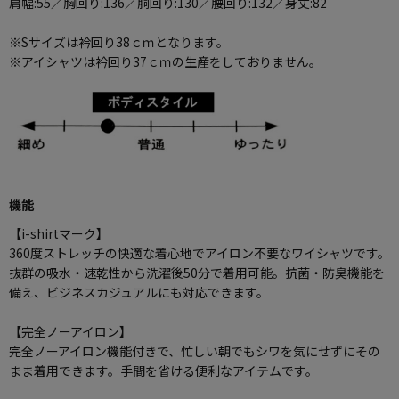
肩幅:55／胸回り:136／胴回り:130／腰回り:132／身丈:82
※Sサイズは衿回り38ｃｍとなります。
※アイシャツは衿回り37ｃｍの生産をしておりません。
機能
【i-shirtマーク】
360度ストレッチの快適な着心地でアイロン不要なワイシャツです。
抜群の吸水・速乾性から洗濯後50分で着用可能。抗菌・防臭機能を
備え、ビジネスカジュアルにも対応できます。
【完全ノーアイロン】
完全ノーアイロン機能付きで、忙しい朝でもシワを気にせずにその
まま着用できます。手間を省ける便利なアイテムです。