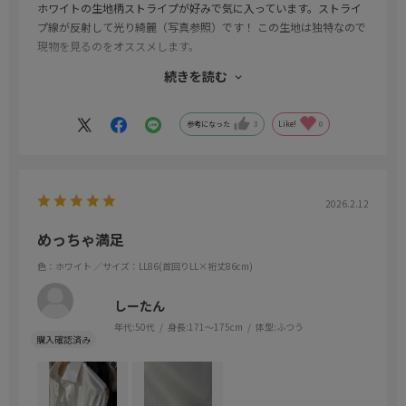
ホワイトの生地柄ストライプが好みで気に入っています。ストライ
プ線が反射して光り綺麗（写真参照）です！ この生地は独特なので
現物を見るのをオススメします。
続きを読む
着心地も品質もすべて満足しています！
シルバーのボタンも綺麗でお洒落
参考になった
3
Like!
0
※ ２Ｌ／82の在庫がWEB上では在庫無かったのですが、他店在庫
から取り寄せてもらえました。86だと袖が長すぎて、探してくれた
店員さんにも感謝です。
2026.2.12
めっちゃ満足
色：ホワイト
／サイズ：LL86(首回りLL×裄丈86cm)
しーたん
年代:
50代
身長:
171～175cm
体型:
ふつう