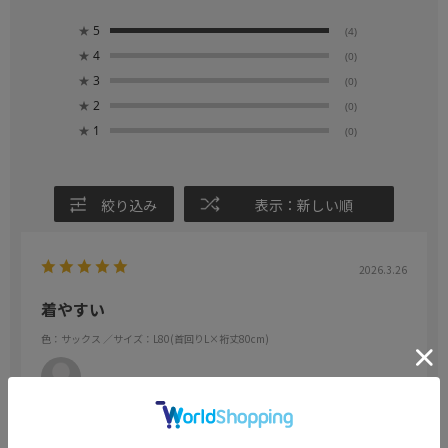
★
5
(4)
★
4
(0)
★
3
(0)
★
2
(0)
★
1
(0)
絞り込み
表示：新しい順
2026.3.26
着やすい
色：サックス
／サイズ：L80(首回りL×裄丈80cm)
no name