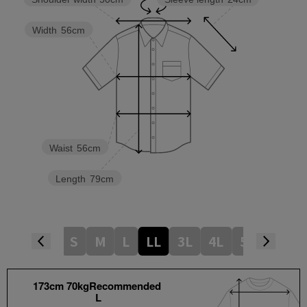
Width
56cm
Waist
56cm
Length
79cm
S
M
L
LL
3L
4L
5L
173cm 70kgRecommended
L