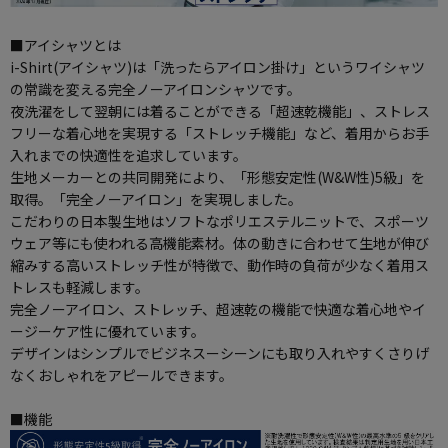
■アイシャツとは
i-Shirt(アイシャツ)は「洗ったらアイロン掛け」というワイシャツ
の常識を変える完全ノーアイロンシャツです。
夜洗濯をして翌朝には着ることができる「超速乾機能」、ストレス
フリーな着心地を実現する「ストレッチ機能」など、着用からお手
入れまでの快適性を追求しています。
生地メーカーとの共同開発により、「形態安定性(W&W性)5級」を
取得。「完全ノーアイロン」を実現しました。
こだわりの日本製生地はソフトなポリエステルニットで、スポーツ
ウェア等にも使われる高機能素材。体の動きに合わせて生地が伸び
縮みする高いストレッチ性が特徴で、動作時の負荷が少なく着用ス
トレスも軽減します。
完全ノーアイロン、ストレッチ、超速乾の機能で快適な着心地やイ
ージーケア性に優れています。
デザインはシンプルでビジネスーシーンにも取り入れやすくさりげ
なくおしゃれをアピールできます。
■機能