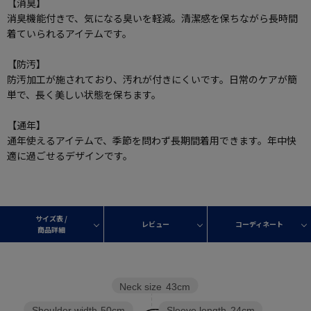
【消臭】
消臭機能付きで、気になる臭いを軽減。清潔感を保ちながら長時間
着ていられるアイテムです。
【防汚】
防汚加工が施されており、汚れが付きにくいです。日常のケアが簡
単で、長く美しい状態を保ちます。
【通年】
通年使えるアイテムで、季節を問わず長期間着用できます。年中快
適に過ごせるデザインです。
サイズ表 /
レビュー
コーディネート
商品詳細
Neck size
43cm
Sleeve length
24cm
Shoulder width
50cm