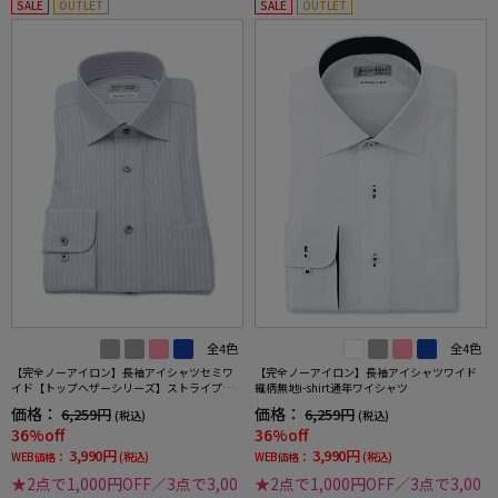
SALE
OUTLET
SALE
OUTLET
全4色
全4色
【完全ノーアイロン】長袖アイシャツセミワ
【完全ノーアイロン】長袖アイシャツワイド
イド【トップヘザーシリーズ】ストライプ調
織柄無地i-shirt通年ワイシャツ
ワイシャツi-shirt通年
価格：
価格：
6,259円
6,259円
(税込)
(税込)
36%off
36%off
3,990円
3,990円
WEB価格：
(税込)
WEB価格：
(税込)
★2点で1,000円OFF／3点で3,00
★2点で1,000円OFF／3点で3,00