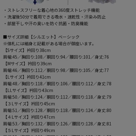
・ストレスフリーな着心地の360度ストレッチ機能
・洗濯後50分で着用できる吸水・速乾性・汗染み防止
・部屋干しや汗の臭いを防ぐ抗菌・防臭機能
■サイズ詳細【シルエット】ベーシック
※値札には細身と記載がある場合が御座います。
【Sサイズ】衿回り38cm
肩幅:45／胸回り:108／胴回り:94／腰回り:101／身丈:76
【Mサイズ】衿回り39cm
肩幅:46／胸回り:112／胴回り:98／腰回り:105／身丈:77
【Lサイズ】衿回り41cm
肩幅:48／胸回り:118／胴回り:106／腰回り:112／身丈:78
【LLサイズ】衿回り43cm
肩幅:50／胸回り:124／胴回り:112／腰回り:118／身丈:79
【３Lサイズ】衿回り45cm
肩幅:51／胸回り:128／胴回り:118／腰回り:124／身丈:80
【４Lサイズ】衿回り47cm
肩幅:53／胸回り:132／胴回り:126／腰回り:128／身丈:81
【５Lサイズ】衿回り49cm