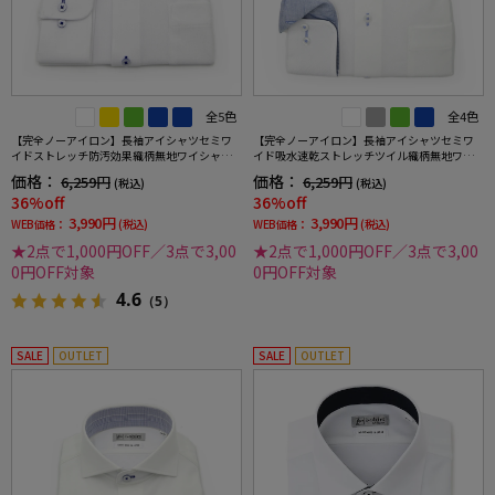
全5色
全4色
【完全ノーアイロン】長袖アイシャツセミワ
【完全ノーアイロン】長袖アイシャツセミワ
イドストレッチ防汚効果織柄無地ワイシャツi-
イド吸水速乾ストレッチツイル織柄無地ワイ
shirt通年
シャツi-shirt通年
価格：
価格：
6,259円
6,259円
(税込)
(税込)
36%off
36%off
3,990円
3,990円
WEB価格：
(税込)
WEB価格：
(税込)
★2点で1,000円OFF／3点で3,00
★2点で1,000円OFF／3点で3,00
0円OFF対象
0円OFF対象
4.6
（5）
SALE
OUTLET
SALE
OUTLET