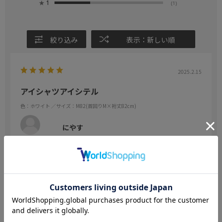
★
1
(1)
絞り込み
表示：新しい順
2025.2.15
アイシャツアイシテル
色：ホワイト
／サイズ：M82(首回りM×裄丈82cm)
にやす
年代:
40代
身長:
166～170cm
体型:
ふつう
夏から愛用しているアイシャツをセールで追加購入しました。ノー
アイロンのシャツは色々なメーカーの物を何枚か試して来ました
が、暫くすると皺が目立つようになるのですが、アイシャツはいま
だにノーアイロンで済んでいます。
続きを読む
週に何度もアイロンを引っ張り出す手間が無くなるのは本当に有り