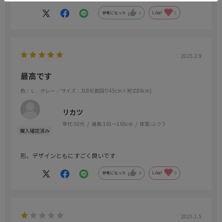
難いです。
参考になった
1
Like!
1
2025.2.9
最高です
色：Ｌ．グレー
／サイズ：3L86(首回り45cm×裄丈86cm)
リカツ
年代:
50代
身長:
161～165cm
体型:
ふつう
形、デザインともにすごく良いです
参考になった
0
Like!
0
2025.1.5