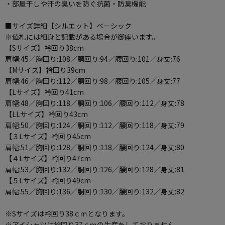
・部屋干しや汗の臭いを防ぐ抗菌・防臭機能
■サイズ詳細【シルエット】ベーシック
※値札には細身と記載がある場合が御座います。
【Sサイズ】衿回り38cm
肩幅:45／胸回り:108／胴回り:94／腰回り:101／身丈:76
【Mサイズ】衿回り39cm
肩幅:46／胸回り:112／胴回り:98／腰回り:105／身丈:77
【Lサイズ】衿回り41cm
肩幅:48／胸回り:118／胴回り:106／腰回り:112／身丈:78
【LLサイズ】衿回り43cm
肩幅:50／胸回り:124／胴回り:112／腰回り:118／身丈:79
【３Lサイズ】衿回り45cm
肩幅:51／胸回り:128／胴回り:118／腰回り:124／身丈:80
【４Lサイズ】衿回り47cm
肩幅:53／胸回り:132／胴回り:126／腰回り:128／身丈:81
【５Lサイズ】衿回り49cm
肩幅:55／胸回り:136／胴回り:130／腰回り:132／身丈:82
※Sサイズは衿回り38ｃｍとなります。
※アイシャツは衿回り37ｃｍの生産をしておりません。