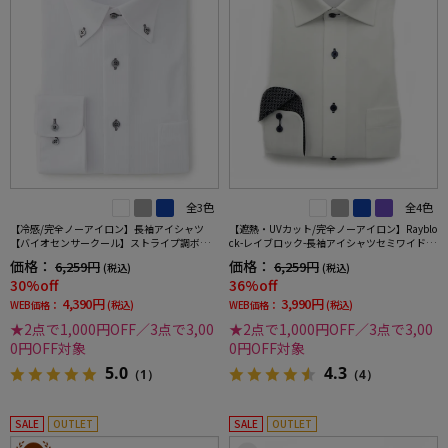
全3色
全4色
【冷感/完全ノーアイロン】長袖アイシャツ
【遮熱・UVカット/完全ノーアイロン】Rayblo
【バイオセンサークール】ストライプ調ボタ
ck-レイブロック-長袖アイシャツセミワイドス
ンダウンストライプ形態安定ストレッチ防汚
トライプワイシャツi-shirt
価格：
価格：
6,259円
6,259円
(税込)
(税込)
効果吸汗速乾ワイシャツ春夏
30%off
36%off
4,390円
3,990円
WEB価格：
(税込)
WEB価格：
(税込)
★2点で1,000円OFF／3点で3,00
★2点で1,000円OFF／3点で3,00
0円OFF対象
0円OFF対象
5.0
4.3
（1）
（4）
SALE
OUTLET
SALE
OUTLET