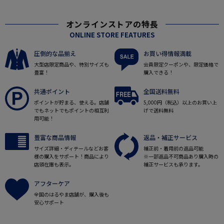
オンラインストアの特長
ONLINE STORE FEATURES
圧倒的な品揃え
お買い得情報満載
大型店限定商品や、特別サイズも
会員限定クーポンや、限定価格で
豊富！
購入できる！
共通ポイント
全国送料無料
ポイントが貯まる、使える。店舗
5,000円（税込）以上のお買い上
でもネットでもポイントの相互利
げで送料無料
用可能！
豊富な商品情報
返品・補正サービス
サイズ詳細・ディテールなどお客
補正前・着用前の返品可能
様の購入をサポート！商品により
※一部返品不可商品あり購入時の
店頭在庫も表示。
補正サービスも承ります。
アフターケア
全国のはるやま店舗が、購入後も
安心サポート