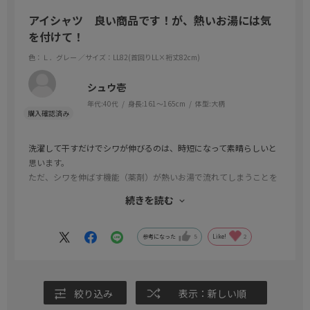
アイシャツ 良い商品です！が、熱いお湯には気
を付けて！
色：Ｌ．グレー
／サイズ：LL82(首回りLL×裄丈82cm)
シュウ壱
年代:
40代
身長:
161～165cm
体型:
大柄
洗濯して干すだけでシワが伸びるのは、時短になって素晴らしいと
思います。
ただ、シワを伸ばす機能（薬剤）が熱いお湯で流れてしまうことを
知らず、3枚ダメにしてしまいました。
続きを読む
取り扱い方法、特に洗い方についての禁止事項をもっと目立つよ
うにして頂きたいです。
参考になった
5
Like!
2
絞り込み
表示：新しい順