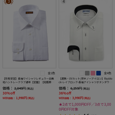
3
4
全1色
全4色
【形態安定】長袖ワイシャツレギュラー白無
【遮熱・UVカット/完全ノーアイロン】Rayblo
地ハントレークラブ通年【定番】【冠婚葬祭/
ck-レイブロック-長袖アイシャツボタンダウン
リクルート使用可】
織柄無地ワイシャツi-shirt春夏
価格：
価格：
2,849円
6,259円
(税込)
(税込)
30%off
36%off
1,990円
3,990円
WEB価格：
(税込)
WEB価格：
(税込)
★2点で1,000円OFF／3点で3,00
0円OFF対象