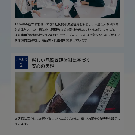
1974年の設立以来培ってきた圧倒的な流通経路を駆使し、大量仕入れや国内
外の生地メーカー様との共同開発などで素材の低コスト化に成功しました。
また実用的な機能性を生み出す仕立て、ディテールにまで気を配ったデザイン
を徹底的に追求し、高品質・低価格を実現しています
厳しい品質管理体制に基づく
こだわり
2
安心の実現
お客様に安心してお買い物していただくために、厳しい品質検査基準を設定し
ています。