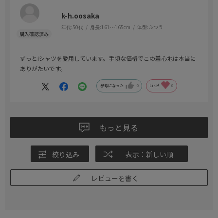
k-h.oosaka
年代:
50代
身長:
161～165cm
体型:
ふつう
ずっとiシャツを愛用しています。手頃な価格でこの着心地は本当に
ありがたいです。
参考になった
0
Like!
0
もっと見る
絞り込み
表示：新しい順
レビューを書く