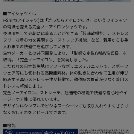
■アイシャツとは
i-Shirt(アイシャツ)は「洗ったらアイロン掛け」というワイシャツ
の常識を変える完全ノーアイロンシャツです。
夜洗濯をして翌朝には着ることができる「超速乾機能」、ストレス
フリーな着心地を実現する「ストレッチ機能」など、着用からお手
入れまでの快適性を追求しています。
生地メーカーとの共同開発により、「形態安定性(W&W性)5級」を
取得。「完全ノーアイロン」を実現しました。
こだわりの日本製生地はソフトなポリエステルニットで、スポーツ
ウェア等にも使われる高機能素材。体の動きに合わせて生地が伸び
縮みする高いストレッチ性が特徴で、動作時の負荷が少なく着用ス
トレスも軽減します。
完全ノーアイロン、ストレッチ、超速乾の機能で快適な着心地やイ
ージーケア性に優れています。
デザインはシンプルでビジネスーシーンにも取り入れやすくさりげ
なくおしゃれをアピールできます。
■機能