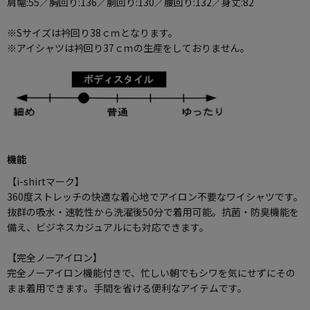
肩幅:55／胸回り:136／胴回り:130／腰回り:132／身丈:82
※Sサイズは衿回り38ｃｍとなります。
※アイシャツは衿回り37ｃｍの生産をしておりません。
機能
【i-shirtマーク】
360度ストレッチの快適な着心地でアイロン不要なワイシャツです。
抜群の吸水・速乾性から洗濯後50分で着用可能。抗菌・防臭機能を
備え、ビジネスカジュアルにも対応できます。
【完全ノーアイロン】
完全ノーアイロン機能付きで、忙しい朝でもシワを気にせずにその
まま着用できます。手間を省ける便利なアイテムです。