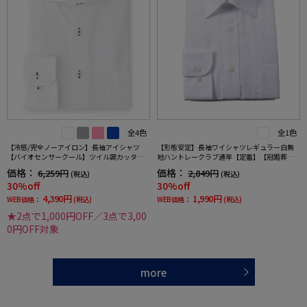
全4色
全1色
【冷感/完全ノーアイロン】長袖アイシャツ
【形態安定】長袖ワイシャツレギュラー白無
【バイオセンサークール】ツイル調カッタウ
地ハントレークラブ通年【定番】【冠婚葬祭/
ェイ織柄無地形態安定ストレッチ防汚効果吸
リクルート使用可】
価格：
価格：
6,259円
2,849円
(税込)
(税込)
汗速乾ワイシャツ春夏
30%off
30%off
4,390円
1,990円
WEB価格：
(税込)
WEB価格：
(税込)
★2点で1,000円OFF／3点で3,00
0円OFF対象
more