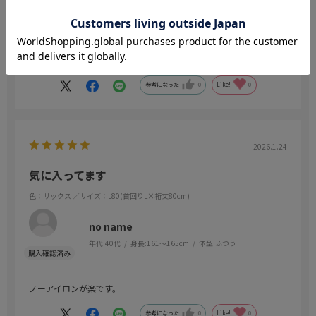
薄めのピンクで落ち着いた感じで着心地の良く満足。
レヴューで下着が透ける等があり、どうかなとも感じてたけどTシ
ャツレベルの柄はこの商品に限らず透けそうやし普段ワイシャツ用
で着ている下着だと全く問題ないかな。
参考になった
0
Like!
0
2026.1.24
気に入ってます
色：サックス
／サイズ：L80(首回りL×裄丈80cm)
no name
年代:
40代
身長:
161～165cm
体型:
ふつう
ノーアイロンが楽です。
参考になった
0
Like!
0