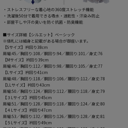
・ストレスフリーな着心地の360度ストレッチ機能
・洗濯後50分で着用できる吸水・速乾性・汗染み防止
・部屋干しや汗の臭いを防ぐ抗菌・防臭機能
■サイズ詳細【シルエット】ベーシック
※値札には細身と記載がある場合が御座います。
【Sサイズ】衿回り38cm
肩幅:45／胸回り:108／胴回り:94／腰回り:101／身丈:76
【Mサイズ】衿回り39cm
肩幅:46／胸回り:112／胴回り:98／腰回り:105／身丈:77
【Lサイズ】衿回り41cm
肩幅:48／胸回り:118／胴回り:106／腰回り:112／身丈:78
【LLサイズ】衿回り43cm
肩幅:50／胸回り:124／胴回り:112／腰回り:118／身丈:79
【３Lサイズ】衿回り45cm
肩幅:51／胸回り:128／胴回り:118／腰回り:124／身丈:80
【４Lサイズ】衿回り47cm
肩幅:53／胸回り:132／胴回り:126／腰回り:128／身丈:81
【５Lサイズ】衿回り49cm