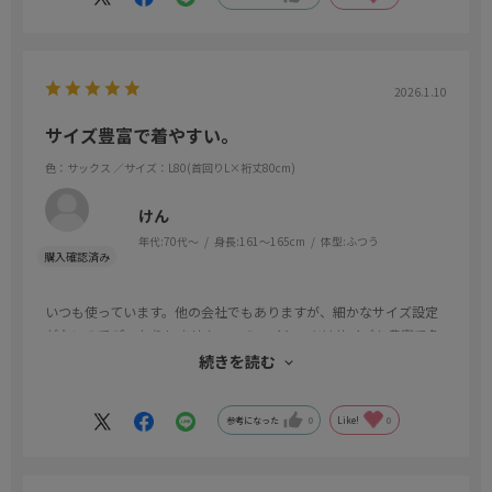
2026.1.10
サイズ豊富で着やすい。
色：サックス
／サイズ：L80(首回りL×裄丈80cm)
けん
年代:
70代～
身長:
161～165cm
体型:
ふつう
いつも使っています。他の会社でもありますが、細かなサイズ設定
がないのでぴったりしません。このワイシャツはサイズも豊富で色
や形も多く選びやすい。今回は非常に安く購入できたので助かりま
続きを読む
した。ありがとうございました。
参考になった
0
Like!
0