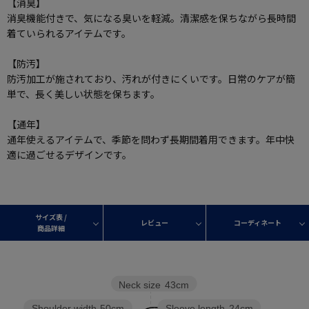
【消臭】
消臭機能付きで、気になる臭いを軽減。清潔感を保ちながら長時間
着ていられるアイテムです。
【防汚】
防汚加工が施されており、汚れが付きにくいです。日常のケアが簡
単で、長く美しい状態を保ちます。
【通年】
通年使えるアイテムで、季節を問わず長期間着用できます。年中快
適に過ごせるデザインです。
サイズ表 /
レビュー
コーディネート
商品詳細
Neck size
43cm
Sleeve length
24cm
Shoulder width
50cm