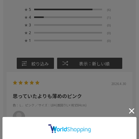
★
5
(6)
★
4
(1)
★
3
(0)
★
2
(0)
★
1
(0)
絞り込み
表示：新しい順
2026.4.30
思っていたよりも薄めのピンク
色：Ｌ．ピンク
／サイズ：L84(首回りL×裄丈84cm)
no name
年代:
50代
身長:
171～175cm
体型:
ふつう