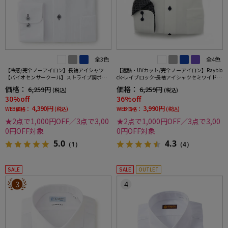
全3色
全4色
【冷感/完全ノーアイロン】長袖アイシャツ
【遮熱・UVカット/完全ノーアイロン】Rayblo
【バイオセンサークール】ストライプ調ボタ
ck-レイブロック-長袖アイシャツセミワイドス
ンダウンストライプ形態安定ストレッチ防汚
トライプワイシャツi-shirt
価格：
価格：
6,259円
6,259円
(税込)
(税込)
効果吸汗速乾ワイシャツ春夏
30%off
36%off
4,390円
3,990円
WEB価格：
(税込)
WEB価格：
(税込)
★2点で1,000円OFF／3点で3,00
★2点で1,000円OFF／3点で3,00
0円OFF対象
0円OFF対象
5.0
4.3
（1）
（4）
SALE
SALE
OUTLET
3
4