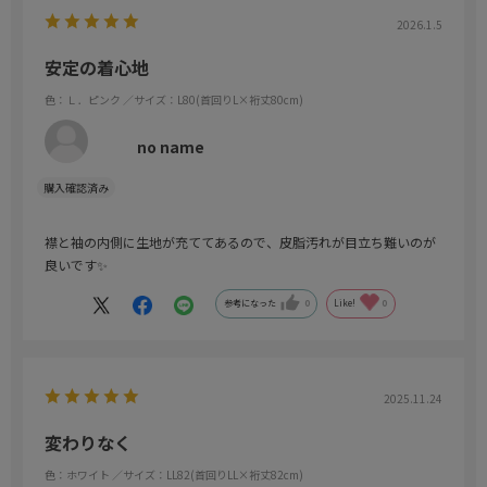
2026.1.5
安定の着心地
色：Ｌ．ピンク
／サイズ：L80(首回りL×裄丈80cm)
no name
襟と袖の内側に生地が充ててあるので、皮脂汚れが目立ち難いのが
良いです✨
参考になった
0
Like!
0
2025.11.24
変わりなく
色：ホワイト
／サイズ：LL82(首回りLL×裄丈82cm)