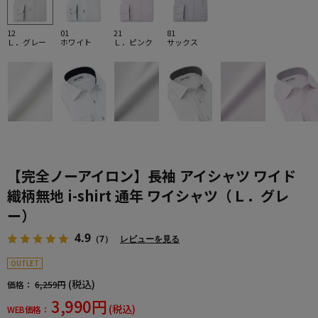
12
01
21
81
Ｌ．グレー
ホワイト
Ｌ．ピンク
サックス
【完全ノーアイロン】長袖 アイシャツ ワイド
織柄無地 i-shirt 通年 ワイシャツ（Ｌ．グレ
ー）
4.9
（7）
レビューを見る
OUTLET
(税込)
価格：
6,259円
3,990円
(税込)
WEB価格：