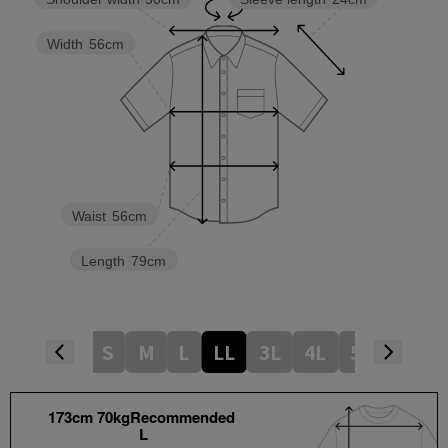
Width
56cm
Waist
56cm
Length
79cm
S
M
L
LL
3L
4L
5L
173cm 70kgRecommended
L