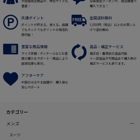
大型店限定商品や、特別サイズも
会員限定クーポンや、限定価格で
豊富！
購入できる！
共通ポイント
全国送料無料
ポイントが貯まる、使える。店舗
5,000円（税込）以上のお買い上
でもネットでもポイントの相互利
げで送料無料
用可能！
豊富な商品情報
返品・補正サービス
サイズ詳細・ディテールなどお客
補正前・着用前の返品可能
様の購入をサポート！商品により
※一部返品不可商品あり購入時の
店頭在庫も表示。
補正サービスも承ります。
アフターケア
全国のはるやま店舗が、購入後も
安心サポート
カテゴリー
メンズ
スーツ