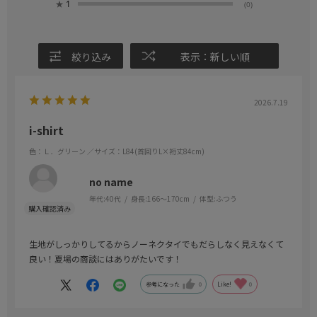
★
1
(0)
絞り込み
表示：新しい順
2026.7.19
i-shirt
色：Ｌ．グリーン
／サイズ：L84(首回りL×裄丈84cm)
no name
年代:
40代
身長:
166～170cm
体型:
ふつう
生地がしっかりしてるからノーネクタイでもだらしなく見えなくて
良い！夏場の商談にはありがたいです！
参考になった
0
Like!
0