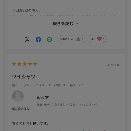
今回3度目の購入。
ほかのノンアイロンと比較して断然にしわになりにくいうえストレ
ッチが来ているのでシャツの裾が出にくくて快適です。
続きを読む
できればもう少しデザインバリエーションが豊富だと嬉しいです。
参考になった
0
Like!
0
2025.7.8
ワイシャツ
色：Ｌ．グレー
／サイズ：LL86(首回りLL×裄丈86cm)
Wベアー
年代:
50代
身長:
171～175cm
体型:
ふつう
安くてとても良いです。