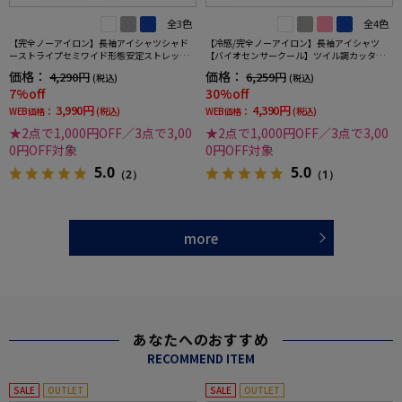
全3色
全4色
【完全ノーアイロン】長袖アイシャツシャド
【冷感/完全ノーアイロン】長袖アイシャツ
ーストライプセミワイド形態安定ストレッチ
【バイオセンサークール】ツイル調カッタウ
吸汗速乾ワイシャツ通年
ェイ織柄無地形態安定ストレッチ防汚効果吸
価格：
価格：
4,290円
6,259円
(税込)
(税込)
汗速乾ワイシャツ春夏
7%off
30%off
3,990円
4,390円
WEB価格：
(税込)
WEB価格：
(税込)
★2点で1,000円OFF／3点で3,00
★2点で1,000円OFF／3点で3,00
0円OFF対象
0円OFF対象
5.0
5.0
（2）
（1）
more
あなたへのおすすめ
RECOMMEND ITEM
SALE
OUTLET
SALE
OUTLET