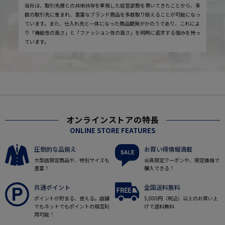
当社は、取引先様との共栄共存を重視した経営姿勢を貫いてきたことから、多
数の取引先に恵まれ、豊富なブランド商品を多数取り揃えることが可能になっ
ています。また、仕入れ先と一体になった商品開発がかのうであり、これによ
り「機能性の高さ」と「ファッション性の高さ」を同時に追求する強みを持っ
ています。
オンラインストアの特長
ONLINE STORE FEATURES
圧倒的な品揃え
お買い得情報満載
大型店限定商品や、特別サイズも
会員限定クーポンや、限定価格で
豊富！
購入できる！
共通ポイント
全国送料無料
ポイントが貯まる、使える。店舗
5,000円（税込）以上のお買い上
でもネットでもポイントの相互利
げで送料無料
用可能！