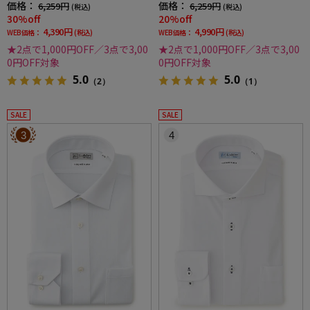
価格：
価格：
6,259円
6,259円
(税込)
(税込)
効果吸汗速乾ワイシャツ春夏
定ストレッチ防汚効果吸汗速乾ワイシャツ春
30%off
20%off
夏
4,390円
4,990円
WEB価格：
(税込)
WEB価格：
(税込)
★2点で1,000円OFF／3点で3,00
★2点で1,000円OFF／3点で3,00
0円OFF対象
0円OFF対象
5.0
5.0
（2）
（1）
SALE
SALE
3
4