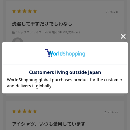
2026.7.8
洗濯して干すだけでしわなし
色：サックス
／サイズ：M82(首回りM×裄丈82cm)
no name
年代:
40代
身長:
171～175cm
体型:
小柄
ノーアイロンなのにしっかりしていてサイコーです。家事の手間が
減ります。色味もちょうどよく、若々しくいれそうです。
参考になった
0
Like!
0
2026.4.25
アイシャツ、いつも愛用しています