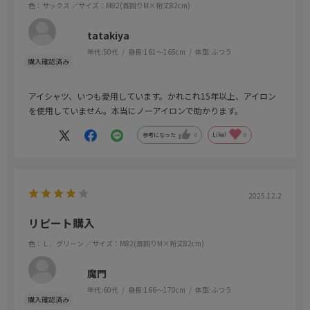
色：サックス
／サイズ：M82(首回りM×裄丈82cm)
tatakiya
年代:
50代
身長:
161～165cm
体型:
ふつう
アイシャツ、いつも愛用しています。かれこれ15年以上、アイロン
を使用していません。本当にノーアイロンで助かります。
参考になった
0
Like!
0
2025.12.2
リピート購入
色：Ｌ．グリーン
／サイズ：M82(首回りM×裄丈82cm)
魔門
年代:
60代
身長:
166～170cm
体型:
ふつう