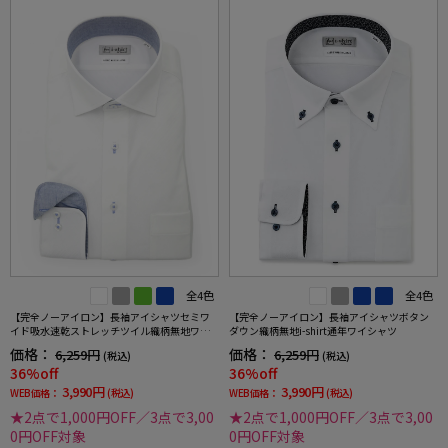
全4色
全4色
【完全ノーアイロン】長袖アイシャツセミワ
【完全ノーアイロン】長袖アイシャツボタン
イド吸水速乾ストレッチツイル織柄無地ワイ
ダウン織柄無地i-shirt通年ワイシャツ
シャツi-shirt通年
価格：
価格：
6,259円
6,259円
(税込)
(税込)
36%off
36%off
3,990円
3,990円
WEB価格：
(税込)
WEB価格：
(税込)
★2点で1,000円OFF／3点で3,00
★2点で1,000円OFF／3点で3,00
0円OFF対象
0円OFF対象