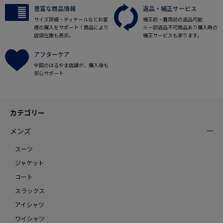
豊富な商品情報
返品・補正サービス
サイズ詳細・ディテールなどお客
補正前・着用前の返品可能
様の購入をサポート！商品により
※一部返品不可商品あり購入時の
店頭在庫も表示。
補正サービスも承ります。
アフターケア
全国のはるやま店舗が、購入後も
安心サポート
カテゴリー
メンズ
スーツ
ジャケット
コート
スラックス
アイシャツ
ワイシャツ