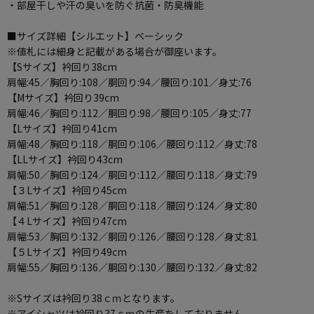
・部屋干しや汗の臭いを防ぐ抗菌・防臭機能
■サイズ詳細【シルエット】ベーシック
※値札には細身と記載がある場合が御座います。
【Sサイズ】衿回り38cm
肩幅:45／胸回り:108／胴回り:94／腰回り:101／身丈:76
【Mサイズ】衿回り39cm
肩幅:46／胸回り:112／胴回り:98／腰回り:105／身丈:77
【Lサイズ】衿回り41cm
肩幅:48／胸回り:118／胴回り:106／腰回り:112／身丈:78
【LLサイズ】衿回り43cm
肩幅:50／胸回り:124／胴回り:112／腰回り:118／身丈:79
【３Lサイズ】衿回り45cm
肩幅:51／胸回り:128／胴回り:118／腰回り:124／身丈:80
【４Lサイズ】衿回り47cm
肩幅:53／胸回り:132／胴回り:126／腰回り:128／身丈:81
【５Lサイズ】衿回り49cm
肩幅:55／胸回り:136／胴回り:130／腰回り:132／身丈:82
※Sサイズは衿回り38ｃｍとなります。
※アイシャツは衿回り37ｃｍの生産をしておりません。