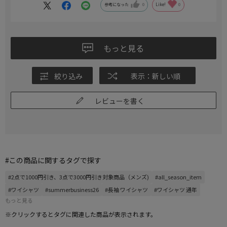
参考になった
0
Like!
0
もっと見る
絞り込み
表示：新しい順
レビューを書く
#この商品に関するタグで探す
#2点で1000円引き、3点で3000円引き対象商品（メンズ)
#all_season_item
#ワイシャツ
#summerbusiness26
#長袖 ワイシャツ
#ワイシャツ 通年
もっと見る
※クリックするとタグに関連した商品が表示されます。