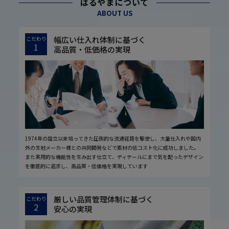
はるやまについて
ABOUT US
幅広い仕入れ体制に基づく
こだわり
1
高品質・低価格の実現
1974年の設立以来培ってきた圧倒的な流通経路を駆使し、大量仕入れや国内
外の生地メーカー様との共同開発などで素材の低コスト化に成功しました。
また実用的な機能性を生み出す仕立て、ディテールにまで気を配ったデザイン
を徹底的に追求し、高品質・低価格を実現しています
厳しい品質管理体制に基づく
こだわり
2
安心の実現