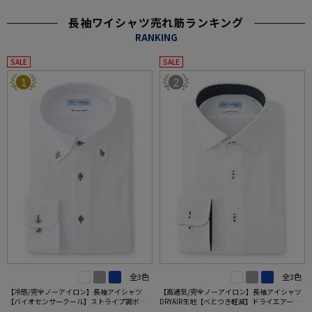
長袖ワイシャツ売れ筋ランキング
RANKING
SALE
SALE
1
2
全3色
全3色
【冷感/完全ノーアイロン】長袖アイシャツ
【高通気/完全ノーアイロン】長袖アイシャツ
【バイオセンサークール】ストライプ調ボタ
DRYAIR生地【べとつき軽減】ドライエアース
ンダウンストライプ形態安定ストレッチ防汚
トライプ調セミワイド別布ストライプ形態安