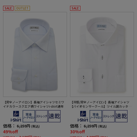
SALE
OUTLET
SALE
【完全ノーアイロン】長袖アイシャツセミワ
【冷感/完全ノーアイロン】長袖アイシャツ
イドカラースクエア柄ワイシャツi-shirt通年
【バイオセンサークール】ツイル調カッタウ
ェイ織柄無地形態安定ストレッチ防汚効果吸
汗速乾ワイシャツ春夏
価格：
価格：
6,259円
6,259円
(税込)
(税込)
49%off
30%off