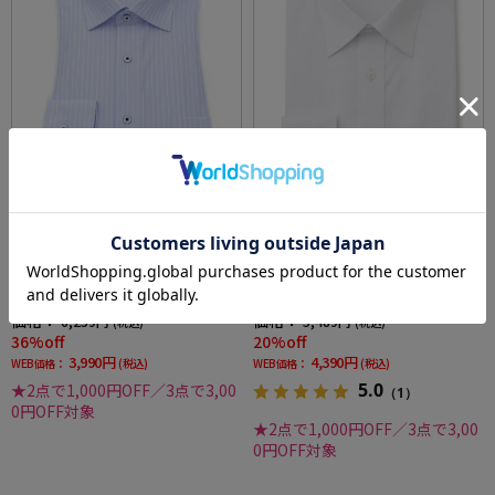
【完全ノーアイロン】長袖アイシャツセミワ
【形態安定】夏長袖ティアドライ長袖ワイシ
イド【トップヘザーシリーズ】ストライプ調
ャツレギュラー織柄無地リッケンバッカー春
ワイシャツi-shirt通年
夏
価格：
価格：
6,259円
5,489円
(税込)
(税込)
36%off
20%off
3,990円
4,390円
WEB価格：
(税込)
WEB価格：
(税込)
5.0
★2点で1,000円OFF／3点で3,00
（1）
0円OFF対象
★2点で1,000円OFF／3点で3,00
0円OFF対象