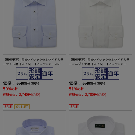
【形態安定】長袖ワイシャツセミワイドカラ
【形態安定】長袖ワイシャツセミワイドカラ
ーツイル柄【スリム】【フレッシャーズにも
ーミニダイヤ柄【スリム】【フレッシャーズ
おすすめ】nero通年【スリムデザイン】
にもおすすめ】nero通年【スリムデザイン】
価格：
価格：
5,489円
5,489円
(税込)
(税込)
50%off
51%off
2,740円
2,700円
WEB価格：
(税込)
WEB価格：
(税込)
SALE
OUTLET
SALE