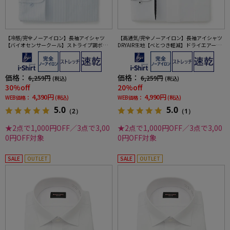
【冷感/完全ノーアイロン】長袖アイシャツ
【高通気/完全ノーアイロン】長袖アイシャツ
【バイオセンサークール】ストライプ調ボタ
DRYAIR生地【べとつき軽減】ドライエアース
ンダウンストライプ形態安定ストレッチ防汚
トライプ調セミワイド別布ストライプ形態安
効果吸汗速乾ワイシャツ春夏
定ストレッチ防汚効果吸汗速乾ワイシャツ春
夏
価格：
価格：
6,259円
6,259円
(税込)
(税込)
30%off
20%off
4,390円
4,990円
WEB価格：
(税込)
WEB価格：
(税込)
5.0
5.0
（2）
（1）
★2点で1,000円OFF／3点で3,00
★2点で1,000円OFF／3点で3,00
0円OFF対象
0円OFF対象
SALE
OUTLET
SALE
OUTLET