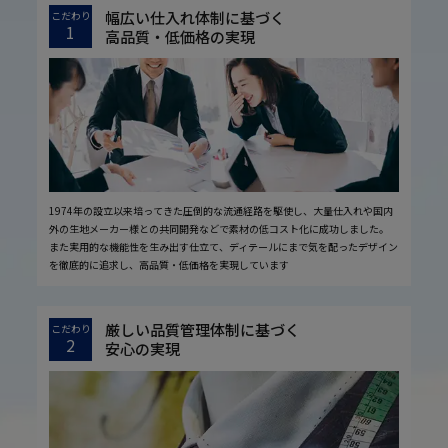
幅広い仕入れ体制に基づく
こだわり
1
高品質・低価格の実現
1974年の設立以来培ってきた圧倒的な流通経路を駆使し、大量仕入れや国内
外の生地メーカー様との共同開発などで素材の低コスト化に成功しました。
また実用的な機能性を生み出す仕立て、ディテールにまで気を配ったデザイン
を徹底的に追求し、高品質・低価格を実現しています
厳しい品質管理体制に基づく
こだわり
2
安心の実現