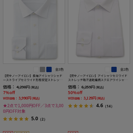
全3色
全2色
【完全ノーアイロン】長袖アイシャツシャド
【完全ノーアイロン】アイシャツセミワイド
ーストライプセミワイド形態安定ストレッチ
ストレッチ吸汗速乾織柄スクエアワイシャツi-
吸汗速乾ワイシャツ通年
shirt通年
価格：
価格：
4,290円
6,259円
(税込)
(税込)
7%off
50%off
3,990円
3,129円
WEB価格：
(税込)
WEB価格：
(税込)
4.6
★2点で1,000円OFF／3点で3,00
（14）
0円OFF対象
5.0
（2）