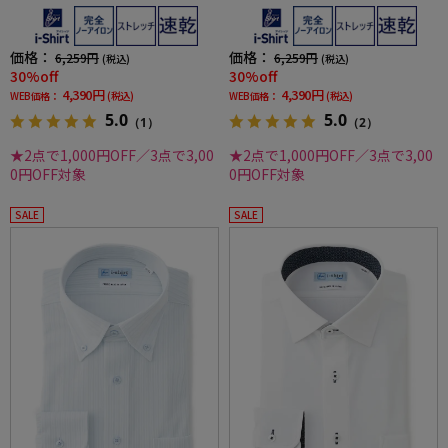
ェイ織柄無地形態安定ストレッチ防汚効果吸
ンダウンストライプ形態安定ストレッチ防汚
汗速乾ワイシャツ春夏
効果吸汗速乾ワイシャツ春夏
価格：
価格：
6,259円
6,259円
(税込)
(税込)
30%off
30%off
4,390円
4,390円
WEB価格：
(税込)
WEB価格：
(税込)
5.0
5.0
（1）
（2）
★2点で1,000円OFF／3点で3,00
★2点で1,000円OFF／3点で3,00
0円OFF対象
0円OFF対象
SALE
SALE