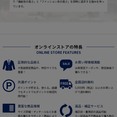
り「機能性の高さ」と「ファッション性の高さ」を同時に追求する強みを持っ
ています。
オンラインストアの特長
ONLINE STORE FEATURES
圧倒的な品揃え
お買い得情報満載
大型店限定商品や、特別サイズも
会員限定クーポンや、限定価格で
豊富！
購入できる！
共通ポイント
全国送料無料
ポイントが貯まる、使える。店舗
5,000円（税込）以上のお買い上
でもネットでもポイントの相互利
げで送料無料
用可能！
豊富な商品情報
返品・補正サービス
サイズ詳細・ディテールなどお客
補正前・着用前の返品可能
様の購入をサポート！商品により
※一部返品不可商品あり購入時の