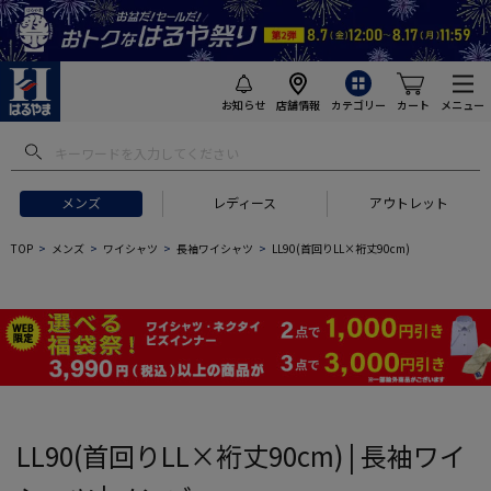
お知らせ
店舗情報
カテゴリー
カート
メニュー
 ギフトにおすすめ
#セットアップ スーツ
#長袖 ワイシャツ
#スー
メンズ
レディース
アウトレット
TOP
メンズ
ワイシャツ
長袖ワイシャツ
LL90(首回りLL×裄丈90cm)
LL90(首回りLL×裄丈90cm) | 長袖ワイ