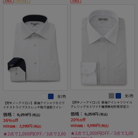
SALE
OUTLET
SALE
全2色
全2色
【完全ノーアイロン】長袖アイシャツツイル
【完全ノーアイロン】長袖アイシャツセミワ
クレリックセミワイド織柄無地形態安定スト
イドストライプストレッチ吸汗速乾ワイシャ
レッチ吸汗速乾ニット素材ワイシャツ通年
ツi-shirt通年
価格：
6,259円
価格：
6,259円
(税込)
(税込)
20%off
36%off
4,990円
3,990円
WEB価格：
(税込)
WEB価格：
(税込)
★2点で1,000円OFF／3点で3,00
★2点で1,000円OFF／3点で3,00