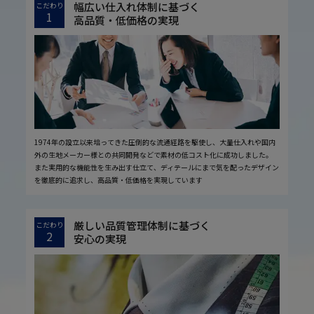
幅広い仕入れ体制に基づく
こだわり
1
高品質・低価格の実現
1974年の設立以来培ってきた圧倒的な流通経路を駆使し、大量仕入れや国内
外の生地メーカー様との共同開発などで素材の低コスト化に成功しました。
また実用的な機能性を生み出す仕立て、ディテールにまで気を配ったデザイン
を徹底的に追求し、高品質・低価格を実現しています
厳しい品質管理体制に基づく
こだわり
2
安心の実現