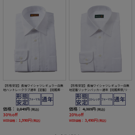
【形態安定】長袖ワイシャツレギュラー白無
【形態安定】長袖ワイシャツレギュラー白無
地ハントレークラブ通年【定番】【冠婚葬祭/
地定番リッケンバッカー通年【冠婚葬祭/リク
リクルート使用可】
ルート使用可】
価格：
価格：
2,849円
4,389円
(税込)
(税込)
30%off
20%off
1,990円
3,490円
WEB価格：
(税込)
WEB価格：
(税込)