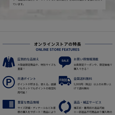
ています。
オンラインストアの特長
ONLINE STORE FEATURES
圧倒的な品揃え
お買い得情報満載
大型店限定商品や、特別サイズも
会員限定クーポンや、限定価格で
豊富！
購入できる！
共通ポイント
全国送料無料
ポイントが貯まる、使える。店舗
5,000円（税込）以上のお買い上
でもネットでもポイントの相互利
げで送料無料
用可能！
豊富な商品情報
返品・補正サービス
サイズ詳細・ディテールなどお客
補正前・着用前の返品可能
様の購入をサポート！商品により
※一部返品不可商品あり購入時の