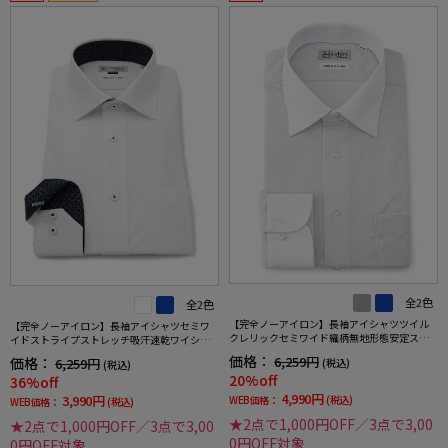
全2色
全2色
【完全ノーアイロン】長袖アイシャツツイル
【完全ノーアイロン】長袖アイシャツセミワ
クレリックセミワイド織柄無地形態安定スト
イドストライプストレッチ吸汗速乾ワイシャ
レッチ吸汗速乾ニット素材ワイシャツ通年
ツi-shirt通年
価格：
6,259円
価格：
6,259円
(税込)
(税込)
20%off
36%off
4,990円
3,990円
WEB価格：
(税込)
WEB価格：
(税込)
★2点で1,000円OFF／3点で3,00
★2点で1,000円OFF／3点で3,00
0円OFF対象
0円OFF対象