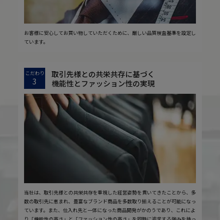
お客様に安心してお買い物していただくために、厳しい品質検査基準を設定し
ています。
取引先様との共栄共存に基づく
こだわり
3
機能性とファッション性の実現
当社は、取引先様との共栄共存を重視した経営姿勢を貫いてきたことから、多
数の取引先に恵まれ、豊富なブランド商品を多数取り揃えることが可能になっ
ています。また、仕入れ先と一体になった商品開発がかのうであり、これによ
り「機能性の高さ」と「ファッション性の高さ」を同時に追求する強みを持っ