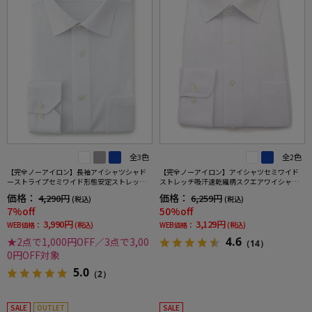
全3色
全2色
【完全ノーアイロン】長袖アイシャツシャド
【完全ノーアイロン】アイシャツセミワイド
ーストライプセミワイド形態安定ストレッチ
ストレッチ吸汗速乾織柄スクエアワイシャツi-
吸汗速乾ワイシャツ通年
shirt通年
価格：
価格：
4,290円
6,259円
(税込)
(税込)
7%off
50%off
3,990円
3,129円
WEB価格：
(税込)
WEB価格：
(税込)
4.6
★2点で1,000円OFF／3点で3,00
（14）
0円OFF対象
5.0
（2）
SALE
OUTLET
SALE