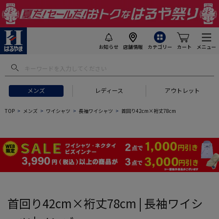
お知らせ
店舗情報
カテゴリー
カート
メニュー
 ギフトにおすすめ
#セットアップ スーツ
#長袖 ワイシャツ
#スー
メンズ
レディース
アウトレット
TOP
メンズ
ワイシャツ
長袖ワイシャツ
首回り42cm×裄丈78cm
首回り42cm×裄丈78cm | 長袖ワイシ