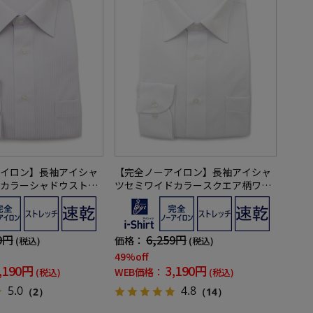
イロン】長袖アイシャ
【完全ノーアイロン】長袖アイシャ
カラーシャドウストラ
ツセミワイドカラースクエア柄ワイ
ツi-shirt通年
シャツi-shirt通年
9円
6,259円
価格：
(税込)
(税込)
49%off
,190円
3,190円
WEB価格：
(税込)
(税込)
5.0
4.8
（2）
（14）