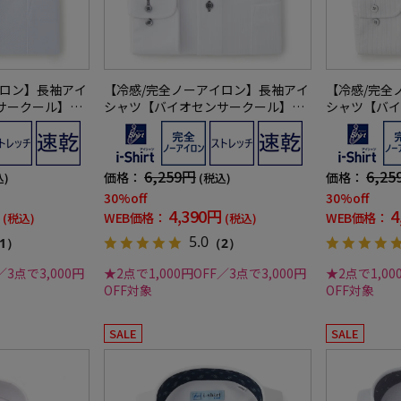
イロン】長袖アイ
【冷感/完全ノーアイロン】長袖アイ
【冷感/完全
サークール】ツ
シャツ【バイオセンサークール】ス
シャツ【バイ
織柄無地形態安
トライプ調ボタンダウンストライプ
トライプ調ボ
果吸汗速乾ワイ
形態安定ストレッチ防汚効果吸汗速
形態安定スト
乾ワイシャツ春夏
乾ワイシャツ
6,259円
6,25
価格：
価格：
込)
(税込)
30%off
30%off
4,390円
4
WEB価格：
WEB価格：
(税込)
(税込)
5.0
1）
（2）
／3点で3,000円
★2点で1,000円OFF／3点で3,000円
★2点で1,00
OFF対象
OFF対象
SALE
SALE