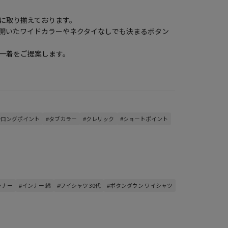
に取り揃えております。
開いたワイドカラーやネクタイなしでも決まるボタン
な一着をご提案します。
#ロングポイント
#タブカラー
#クレリック
#ショートポイント
ンナー
#インナー 綿
#ワイシャツ 30代
#ボタンダウン ワイシャツ