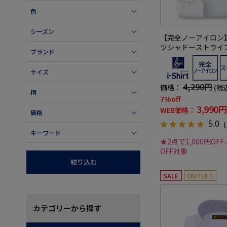
色
シーズン
【完全ノーアイロン
ツシャドーストライ
ブランド
態安定ストレッチ吸
ツ通年
サイズ
4,290円
価格：
(税
柄
7%off
3,990円
WEB価格：
価格
5.0
（
キーワード
★2点で1,000円OFF
OFF対象
絞り込む
SALE
OUTLET
カテゴリー
から探す