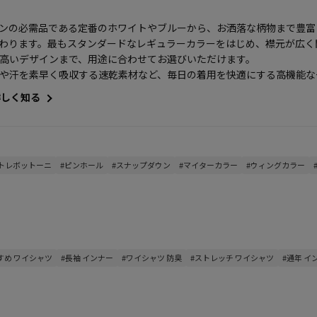
ンの必需品である定番のホワイトやブルーから、お洒落な柄物まで豊富
わります。最もスタンダードなレギュラーカラーをはじめ、襟元が広く
高いデザインまで、用途に合わせてお選びいただけます。
irtや汗を素早く吸収する速乾素材など、毎日の着用を快適にする高機能
詳しく知る
#トレボットーニ
#ピンホール
#スナップダウン
#マイターカラー
#ウィングカラー
すめ ワイシャツ
#長袖 インナー
#ワイシャツ 防臭
#ストレッチ ワイシャツ
#通年 イ