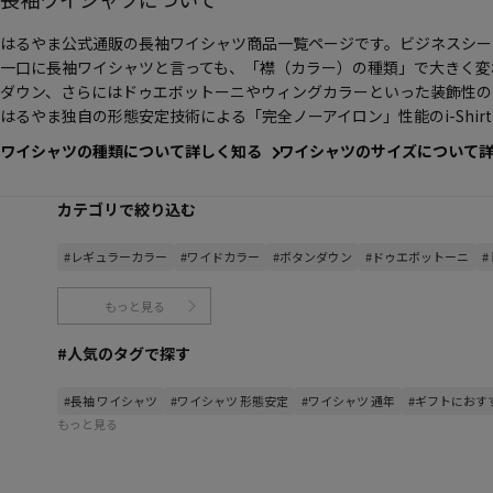
はるやま公式通販の長袖ワイシャツ商品一覧ページです。ビジネスシー
一口に長袖ワイシャツと言っても、「襟（カラー）の種類」で大きく変
ダウン、さらにはドゥエボットーニやウィングカラーといった装飾性の
はるやま独自の形態安定技術による「完全ノーアイロン」性能のi-Sh
ワイシャツの種類について詳しく知る
ワイシャツのサイズについて
カテゴリで絞り込む
#レギュラーカラー
#ワイドカラー
#ボタンダウン
#ドゥエボットーニ
もっと見る
#人気のタグで探す
#長袖 ワイシャツ
#ワイシャツ 形態安定
#ワイシャツ 通年
#ギフトにおす
もっと見る