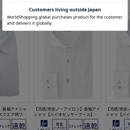
SALE
SALE
】長袖アイシャ
【冷感/完全ノーアイロン】長袖アイ
【冷感/完全
スクエア柄ワイ
シャツ【バイオセンサークール】ツ
シャツ【バイ
イル調カッタウェイ織柄無地形態安
イル調カッタ
定ストレッチ防汚効果吸汗速乾ワイ
定ストレッチ