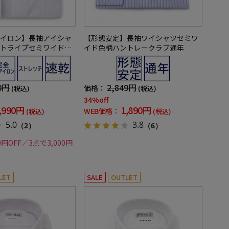
イロン】長袖アイシャ
【形態安定】長袖ワイシャツセミワ
トライプセミワイド形
イド色柄ハントレークラブ通年
ッチ吸汗速乾ワイシャ
0円
2,849円
価格：
(税込)
(税込)
34%off
,990円
1,890円
WEB価格：
(税込)
(税込)
5.0
3.8
（2）
（6）
0円OFF／3点で3,000円
LET
SALE
OUTLET