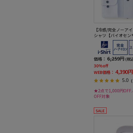
【冷感/完全ノーア
シャツ【バイオセン
イル調カッタウェイ
定ストレッチ防汚効
シャツ春夏
6,259円
価格：
(税
30%off
4,390円
WEB価格：
5.0
（
★2点で1,000円OFF
OFF対象
SALE