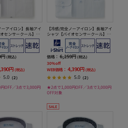
ノーアイロン】長袖アイ
【冷感/完全ノーアイロン】長袖アイ
オセンサークール】ス
シャツ【バイオセンサークール】ス
タンダウンストライプ
トライプ調ボタンダウンストライプ
レッチ防汚効果吸汗速
形態安定ストレッチ防汚効果吸汗速
春夏
乾ワイシャツ春夏
9円
6,259円
価格：
(税込)
(税込)
30%off
,390円
4,390円
WEB価格：
(税込)
(税込)
5.0
5.0
（2）
（2）
0円OFF／3点で3,000円
★2点で1,000円OFF／3点で3,000円
OFF対象
SALE