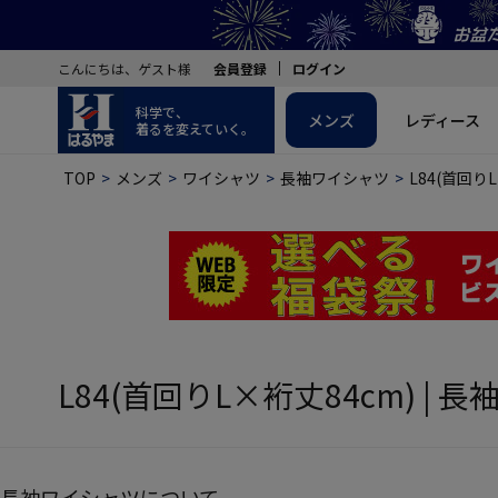
こんにちは、ゲスト様
会員登録
ログイン
科学で、
メンズ
レディース
着るを変えていく。
TOP
メンズ
ワイシャツ
長袖ワイシャツ
L84(首回り
L84(首回りL×裄丈84cm) | 
長袖ワイシャツについて