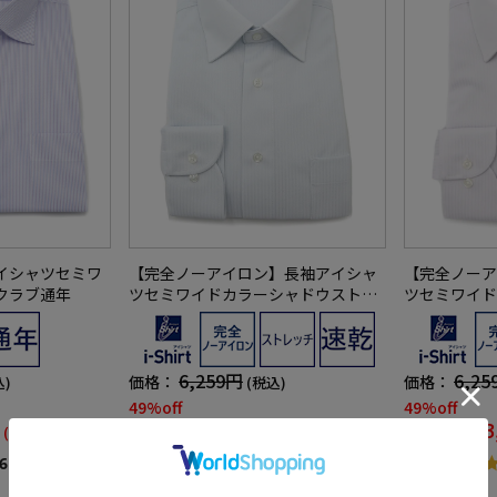
イシャツセミワ
【完全ノーアイロン】長袖アイシャ
【完全ノーア
クラブ通年
ツセミワイドカラーシャドウストラ
ツセミワイド
イプ柄ワイシャツi-shirt通年
イプ柄ワイシャ
6,259円
6,25
価格：
価格：
込)
(税込)
49%off
49%off
3,190円
3
WEB価格：
WEB価格：
(税込)
(税込)
5.0
6）
（2）