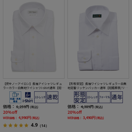
【完全ノーアイロン】長袖アイシャツレギュ
【形態安定】長袖ワイシャツレギュラー白無
ラーカラー白無地ワイシャツi-shirt通年【冠婚
地定番リッケンバッカー通年【冠婚葬祭/リク
葬祭/リクルート使用可】
ルート使用可】
価格：
価格：
6,259円
4,389円
(税込)
(税込)
20%off
20%off
4,990円
3,490円
WEB価格：
(税込)
WEB価格：
(税込)
4.9
（14）