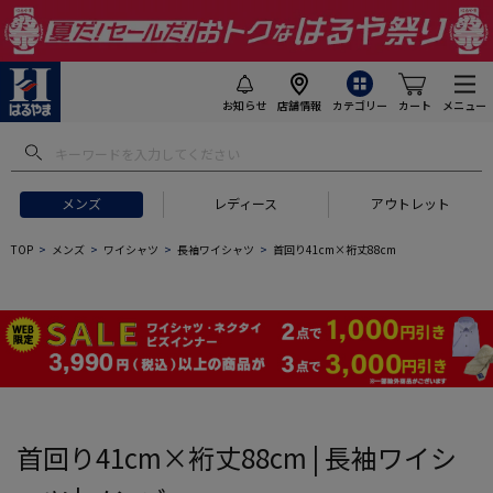
お知らせ
店舗情報
カテゴリー
カート
メニュー
 ギフトにおすすめ
#セットアップ スーツ
#長袖 ワイシャツ
#スー
メンズ
レディース
アウトレット
TOP
メンズ
ワイシャツ
長袖ワイシャツ
首回り41cm×裄丈88cm
首回り41cm×裄丈88cm | 長袖ワイシ