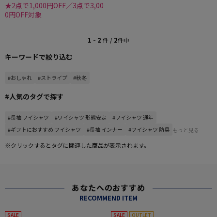
★2点で1,000円OFF／3点で3,00
0円OFF対象
1 - 2
2
件 /
件中
キーワードで絞り込む
#おしゃれ
#ストライプ
#秋冬
#人気のタグで探す
#長袖 ワイシャツ
#ワイシャツ 形態安定
#ワイシャツ 通年
#ギフトにおすすめ ワイシャツ
#長袖 インナー
#ワイシャツ 防臭
もっと見る
※クリックするとタグに関連した商品が表示されます。
あなたへのおすすめ
RECOMMEND ITEM
SALE
SALE
OUTLET