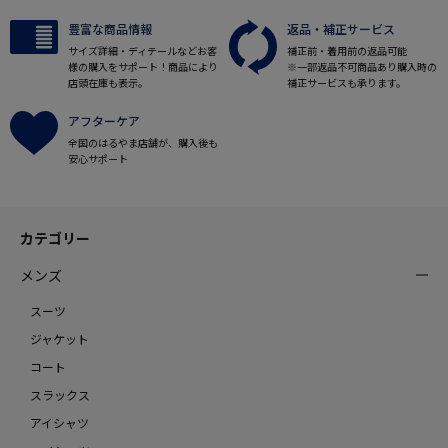
豊富な商品情報
返品・補正サービス
サイズ詳細・ディテールなどお客
補正前・着用前の返品可能
様の購入をサポート！商品により
※一部返品不可商品あり購入時の
店頭在庫も表示。
補正サービスも承ります。
アフターケア
全国のはるやま店舗が、購入後も
安心サポート
カテゴリー
メンズ
スーツ
ジャケット
コート
スラックス
アイシャツ