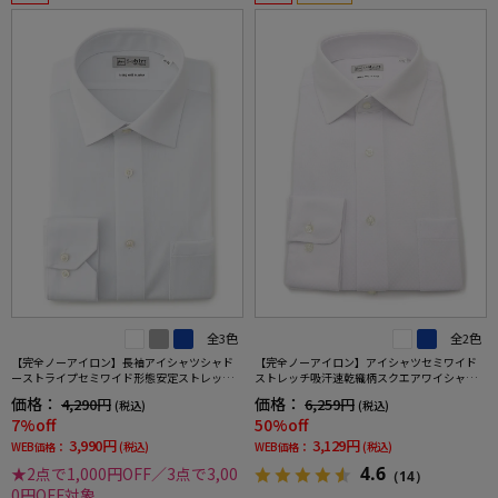
全3色
全2色
【完全ノーアイロン】長袖アイシャツシャド
【完全ノーアイロン】アイシャツセミワイド
ーストライプセミワイド形態安定ストレッチ
ストレッチ吸汗速乾織柄スクエアワイシャツi-
吸汗速乾ワイシャツ通年
shirt通年
価格：
価格：
4,290円
6,259円
(税込)
(税込)
7%off
50%off
3,990円
3,129円
WEB価格：
(税込)
WEB価格：
(税込)
4.6
★2点で1,000円OFF／3点で3,00
（14）
0円OFF対象