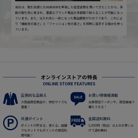
当社は、取引先様との共栄共存を重視した経営姿勢を貫いてきたことから、多
数の取引先に恵まれ、豊富なブランド商品を多数取り揃えることが可能になっ
ています。また、仕入れ先と一体になった商品開発がかのうであり、これによ
り「機能性の高さ」と「ファッション性の高さ」を同時に追求する強みを持っ
ています。
オンラインストアの特長
ONLINE STORE FEATURES
圧倒的な品揃え
お買い得情報満載
大型店限定商品や、特別サイズも
会員限定クーポンや、限定価格で
豊富！
購入できる！
共通ポイント
全国送料無料
ポイントが貯まる、使える。店舗
5,000円（税込）以上のお買い上
でもネットでもポイントの相互利
げで送料無料
用可能！