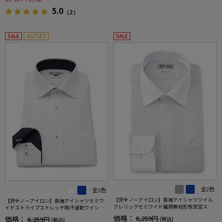
5.0
（2）
SALE
OUTLET
SALE
全2色
全2色
【完全ノーアイロン】長袖アイシャツツイル
【完全ノーアイロン】長袖アイシャツセミワ
クレリックセミワイド織柄無地形態安定スト
イドストライプストレッチ吸汗速乾ワイシャ
レッチ吸汗速乾ニット素材ワイシャツ通年
ツi-shirt通年
価格：
6,259円
価格：
6,259円
(税込)
(税込)