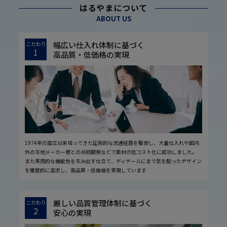
はるやまについて
ABOUT US
幅広い仕入れ体制に基づく
こだわり
1
高品質・低価格の実現
1974年の設立以来培ってきた圧倒的な流通経路を駆使し、大量仕入れや国内
外の生地メーカー様との共同開発などで素材の低コスト化に成功しました。
また実用的な機能性を生み出す仕立て、ディテールにまで気を配ったデザイン
を徹底的に追求し、高品質・低価格を実現しています
厳しい品質管理体制に基づく
こだわり
2
安心の実現