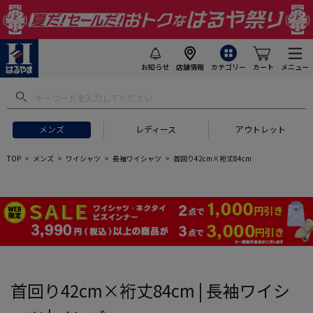
お知らせ
店舗情報
カテゴリー
カート
メニュー
 ギフトにおすすめ
#セットアップ スーツ
#長袖 ワイシャツ
#スー
メンズ
レディース
アウトレット
TOP
メンズ
ワイシャツ
長袖ワイシャツ
首回り42cm×裄丈84cm
首回り42cm×裄丈84cm | 長袖ワイシ