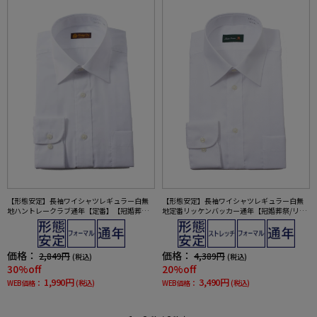
【形態安定】長袖ワイシャツレギュラー白無
【形態安定】長袖ワイシャツレギュラー白無
地ハントレークラブ通年【定番】【冠婚葬祭/
地定番リッケンバッカー通年【冠婚葬祭/リク
リクルート使用可】
ルート使用可】
価格：
価格：
2,849円
4,389円
(税込)
(税込)
30%off
20%off
1,990円
3,490円
WEB価格：
(税込)
WEB価格：
(税込)