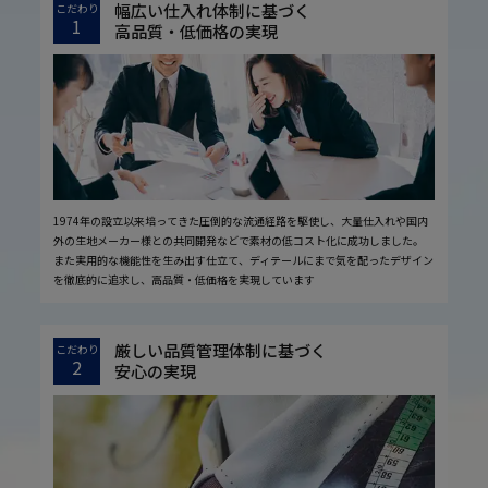
幅広い仕入れ体制に基づく
こだわり
1
高品質・低価格の実現
1974年の設立以来培ってきた圧倒的な流通経路を駆使し、大量仕入れや国内
外の生地メーカー様との共同開発などで素材の低コスト化に成功しました。
また実用的な機能性を生み出す仕立て、ディテールにまで気を配ったデザイン
を徹底的に追求し、高品質・低価格を実現しています
厳しい品質管理体制に基づく
こだわり
2
安心の実現