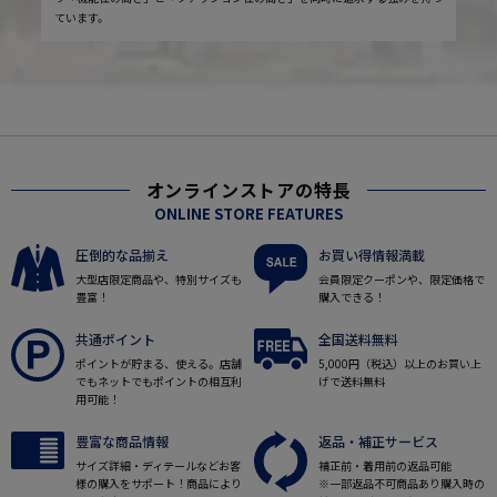
ています。
オンラインストアの特長
ONLINE STORE FEATURES
圧倒的な品揃え
お買い得情報満載
大型店限定商品や、特別サイズも
会員限定クーポンや、限定価格で
豊富！
購入できる！
共通ポイント
全国送料無料
ポイントが貯まる、使える。店舗
5,000円（税込）以上のお買い上
でもネットでもポイントの相互利
げで送料無料
用可能！
豊富な商品情報
返品・補正サービス
サイズ詳細・ディテールなどお客
補正前・着用前の返品可能
様の購入をサポート！商品により
※一部返品不可商品あり購入時の