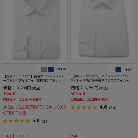
全3色
全2色
【完全ノーアイロン】長袖アイシャツシャド
【完全ノーアイロン】アイシャツセミワイド
ーストライプセミワイド形態安定ストレッチ
ストレッチ吸汗速乾織柄スクエアワイシャツi-
吸汗速乾ワイシャツ通年
shirt通年
価格：
価格：
4,290円
6,259円
(税込)
(税込)
7%off
50%off
3,990円
3,129円
WEB価格：
(税込)
WEB価格：
(税込)
4.6
★2点で1,000円OFF／3点で3,00
（14）
0円OFF対象
5.0
（2）
SALE
OUTLET
SALE