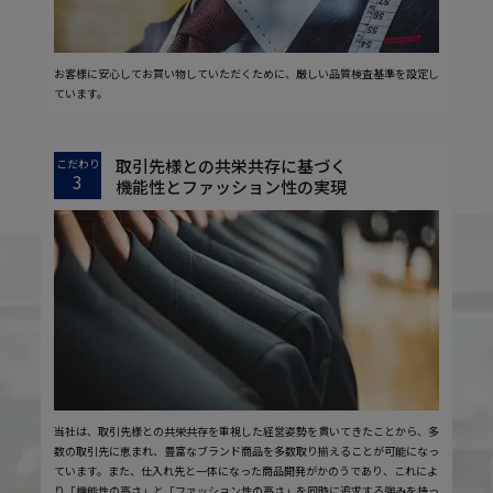
お客様に安心してお買い物していただくために、厳しい品質検査基準を設定し
ています。
取引先様との共栄共存に基づく
こだわり
3
機能性とファッション性の実現
当社は、取引先様との共栄共存を重視した経営姿勢を貫いてきたことから、多
数の取引先に恵まれ、豊富なブランド商品を多数取り揃えることが可能になっ
ています。また、仕入れ先と一体になった商品開発がかのうであり、これによ
り「機能性の高さ」と「ファッション性の高さ」を同時に追求する強みを持っ