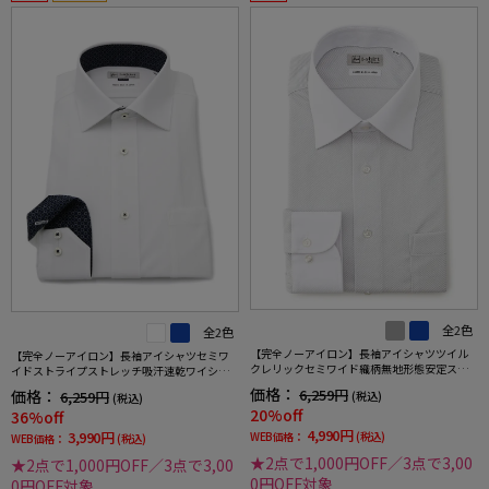
全2色
全2色
【完全ノーアイロン】長袖アイシャツツイル
【完全ノーアイロン】長袖アイシャツセミワ
クレリックセミワイド織柄無地形態安定スト
イドストライプストレッチ吸汗速乾ワイシャ
レッチ吸汗速乾ニット素材ワイシャツ通年
ツi-shirt通年
価格：
6,259円
価格：
6,259円
(税込)
(税込)
20%off
36%off
4,990円
3,990円
WEB価格：
(税込)
WEB価格：
(税込)
★2点で1,000円OFF／3点で3,00
★2点で1,000円OFF／3点で3,00
0円OFF対象
0円OFF対象