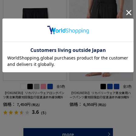
全5色
全3色
【YOKUNERU】リカバリーウェアロングパン
【YOKUNERU】リカバリーウェア男女兼用ハ
ツ男女兼用疲労回復血行促進遠赤外線快眠NA
ーフパンツ疲労回復血行促進遠赤外線快眠NA
NOMIX(R)【一般医療機器】SS～LLサイズ
NOMIX(R)【一般医療機器】SS～LLサイズ
価格：
価格：
7,450円
6,950円
(税込)
(税込)
3.6
（5）
more