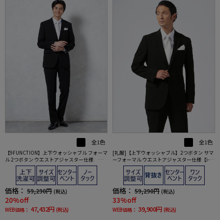
全1色
全1色
【9FUNCTION】上下ウォッシャブル フォーマ
[礼服]【上下ウォッシャブル】2つボタン サマ
ル 2つボタン ウエストアジャスター仕様 通
ーフォーマル ウエストアジャスター仕様【i-Fo
年 礼服【i-Formal アイフォーマル】
rmal アイフォーマル】春夏 礼服【定番】
価格：
価格：
59,290円
59,290円
(税込)
(税込)
20%off
33%off
47,432円
39,900円
WEB価格：
(税込)
WEB価格：
(税込)