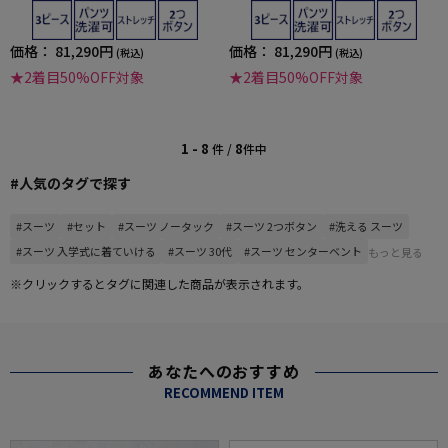
ック S＆M BLUE LABEL 秋冬
ック S＆M BLUE LABEL 秋冬
価格：
81,290円
価格：
81,290円
(税込)
(税込)
★2着目50%OFF対象
★2着目50%OFF対象
1 - 8
8
件 /
件中
#人気のタグで探す
#スーツ
#セット
#スーツ ノータック
#スーツ 2つボタン
#洗える スーツ
#スーツ 入学式に着ていける
#スーツ 30代
#スーツ センターベント
もっと見る
※クリックするとタグに関連した商品が表示されます。
あなたへのおすすめ
RECOMMEND ITEM