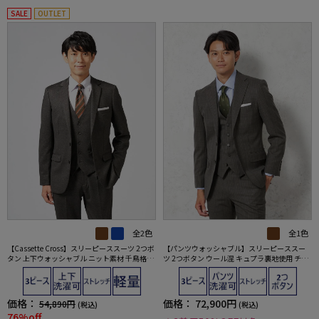
SALE
OUTLET
全2色
全1色
【Cassette Cross】スリーピーススーツ 2つボ
【パンツウォッシャブル】スリーピーススー
タン 上下ウォッシャブル ニット素材 千鳥格子
ツ 2つボタン ウール混 キュプラ裏地使用 チェ
nero 秋冬【スリムデザイン】
ック S＆M BLUE LABEL 秋冬
価格：
価格：
72,900円
54,890円
(税込)
(税込)
76%off