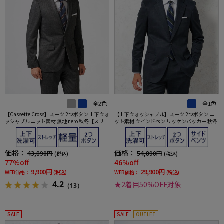
全2色
全1色
【Cassette Cross】スーツ 2つボタン 上下ウォ
【上下ウォッシャブル】スーツ 2つボタン ニ
ッシャブル ニット素材 無地 nero 秋冬【スリム
ット素材 ウインドペン リッケンバッカー 秋冬
デザイン】
価格：
価格：
43,890円
54,890円
(税込)
(税込)
77%off
46%off
9,900円
29,900円
WEB価格：
(税込)
WEB価格：
(税込)
4.2
★2着目50%OFF対象
（13）
SALE
SALE
OUTLET