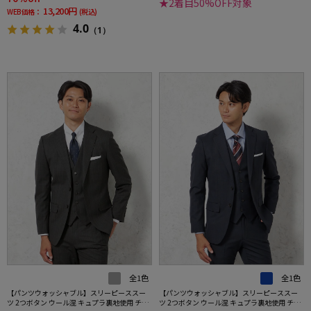
★2着目50%OFF対象
13,200円
WEB価格：
(税込)
4.0
（1）
全1色
全1色
【パンツウォッシャブル】スリーピーススー
【パンツウォッシャブル】スリーピーススー
ツ 2つボタン ウール混 キュプラ裏地使用 チェ
ツ 2つボタン ウール混 キュプラ裏地使用 チェ