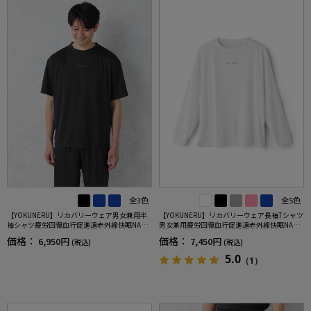
全3色
全5色
【YOKUNERU】リカバリーウェア男女兼用半
【YOKUNERU】リカバリーウェア長袖Tシャツ
袖シャツ疲労回復血行促進遠赤外線快眠NANO
男女兼用疲労回復血行促進遠赤外線快眠NANO
MIX(R)【一般医療機器】SS～LLサイズ
MIX(R)【一般医療機器】SS～LLサイズ
価格：
価格：
6,950円
7,450円
(税込)
(税込)
5.0
（1）