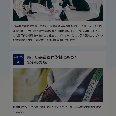
1974年の設立以来培ってきた圧倒的な流通経路を駆使し、大量仕入れや国内
外の生地メーカー様との共同開発などで素材の低コスト化に成功しました。
また実用的な機能性を生み出す仕立て、ディテールにまで気を配ったデザイン
を徹底的に追求し、高品質・低価格を実現しています
厳しい品質管理体制に基づく
こだわり
2
安心の実現
お客様に安心してお買い物していただくために、厳しい品質検査基準を設定し
ています。