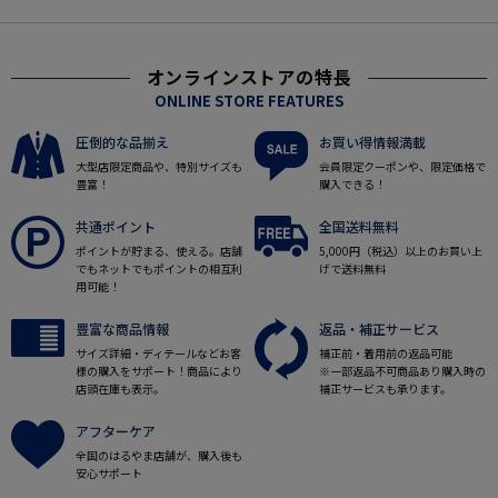
オンラインストアの特長
ONLINE STORE FEATURES
圧倒的な品揃え
お買い得情報満載
大型店限定商品や、特別サイズも
会員限定クーポンや、限定価格で
豊富！
購入できる！
共通ポイント
全国送料無料
ポイントが貯まる、使える。店舗
5,000円（税込）以上のお買い上
でもネットでもポイントの相互利
げで送料無料
用可能！
豊富な商品情報
返品・補正サービス
サイズ詳細・ディテールなどお客
補正前・着用前の返品可能
様の購入をサポート！商品により
※一部返品不可商品あり購入時の
店頭在庫も表示。
補正サービスも承ります。
アフターケア
全国のはるやま店舗が、購入後も
安心サポート