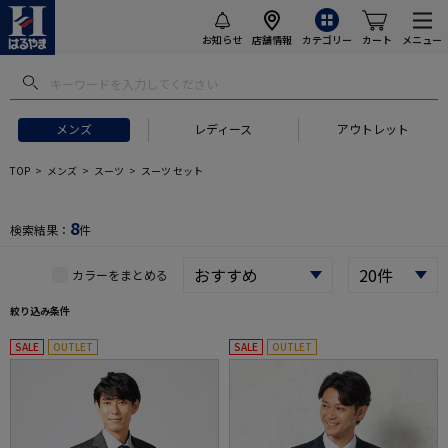
お知らせ
店舗情報
カテゴリー
カート
メニュー
メンズ
レディース
アウトレット
 ギフトにおすすめ
#セットアップ スーツ
#長袖 ワイシャツ
#スー
TOP
メンズ
スーツ
スーツ セット
8
検索結果：
件
カラーをまとめる
絞り込み条件
SALE
OUTLET
SALE
OUTLET