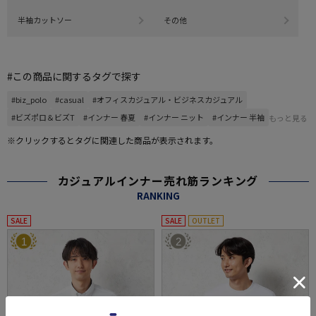
半袖カットソー
その他
#この商品に関するタグで探す
#biz_polo
#casual
#オフィスカジュアル・ビジネスカジュアル
#ビズポロ＆ビズT
#インナー 春夏
#インナー ニット
#インナー 半袖
もっと見る
※クリックするとタグに関連した商品が表示されます。
カジュアルインナー売れ筋ランキング
RANKING
SALE
SALE
OUTLET
1
2