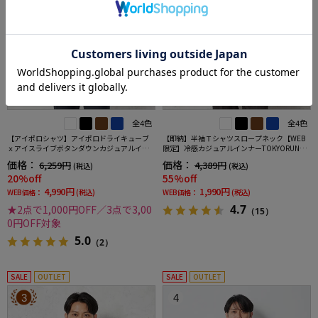
全4色
全4色
【アイポロシャツ】アイポロドライキューブ
【即納】半袖Ｔシャツスロープネック【WEB
ｘアイスライブボタンダウンカジュアルイン
限定】冷感カジュアルインナーTOKYORUN春
ナー吸汗速乾抗菌加工ストレッチ形態安定春
夏
価格：
価格：
6,259円
4,389円
(税込)
(税込)
夏
20%off
55%off
4,990円
1,990円
WEB価格：
(税込)
WEB価格：
(税込)
4.7
★2点で1,000円OFF／3点で3,00
（15）
0円OFF対象
5.0
（2）
SALE
OUTLET
SALE
OUTLET
3
4