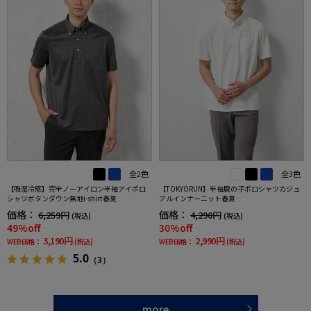
全2色
全3色
【吸湿冷感】完全ノーアイロン半袖アイポロ
【TOKYORUN】半袖鹿の子ポロシャツカジュ
シャツボタンダウン無地i-shirt春夏
アルインナーニット春夏
価格：
価格：
6,259円
4,290円
(税込)
(税込)
49%off
30%off
3,190円
2,990円
WEB価格：
(税込)
WEB価格：
(税込)
5.0
（3）
more