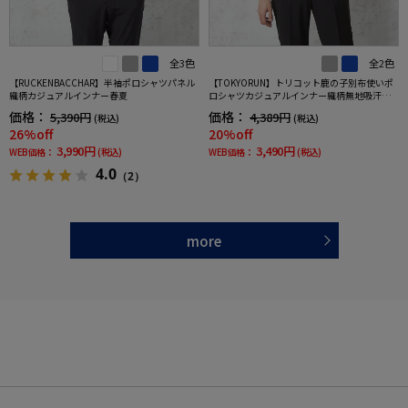
全3色
全2色
【RUCKENBACCHAR】半袖ポロシャツパネル
【TOKYORUN】トリコット鹿の子別布使いポ
織柄カジュアルインナー春夏
ロシャツカジュアルインナー織柄無地吸汗速
乾ニット素材ストレッチ形態安定春夏
価格：
価格：
5,390円
4,389円
(税込)
(税込)
26%off
20%off
3,990円
3,490円
WEB価格：
(税込)
WEB価格：
(税込)
4.0
（2）
more