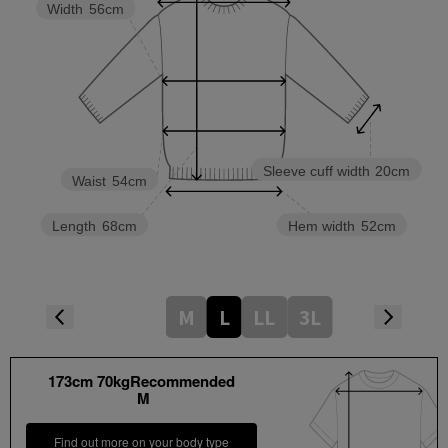
Width
56cm
Sleeve cuff width
20cm
Waist
54cm
Length
68cm
Hem width
52cm
M
L
LL
3L
173cm 70kgRecommended
M
Find out more on your body type