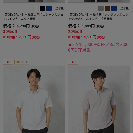
全3色
全3色
【TOKYORUN】半袖鹿の子ポロシャツカジュ
【TOKYORUN】半袖冷感ボタンダウンポロシ
アルインナーニット春夏
ャツカジュアルインナー冷感春夏
価格：
価格：
4,290円
5,489円
(税込)
(税込)
30%off
20%off
2,990円
4,390円
WEB価格：
(税込)
WEB価格：
(税込)
★2点で1,000円OFF／3点で3,00
0円OFF対象
SALE
OUTLET
SALE