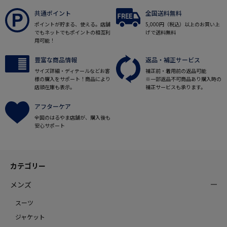
共通ポイント
全国送料無料
ポイントが貯まる、使える。店舗
5,000円（税込）以上のお買い上
でもネットでもポイントの相互利
げで送料無料
用可能！
豊富な商品情報
返品・補正サービス
サイズ詳細・ディテールなどお客
補正前・着用前の返品可能
様の購入をサポート！商品により
※一部返品不可商品あり購入時の
店頭在庫も表示。
補正サービスも承ります。
アフターケア
全国のはるやま店舗が、購入後も
安心サポート
カテゴリー
メンズ
スーツ
ジャケット