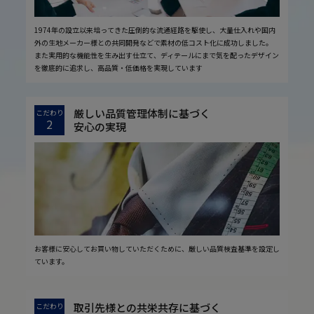
1974年の設立以来培ってきた圧倒的な流通経路を駆使し、大量仕入れや国内
外の生地メーカー様との共同開発などで素材の低コスト化に成功しました。
また実用的な機能性を生み出す仕立て、ディテールにまで気を配ったデザイン
を徹底的に追求し、高品質・低価格を実現しています
厳しい品質管理体制に基づく
こだわり
2
安心の実現
お客様に安心してお買い物していただくために、厳しい品質検査基準を設定し
ています。
取引先様との共栄共存に基づく
こだわり