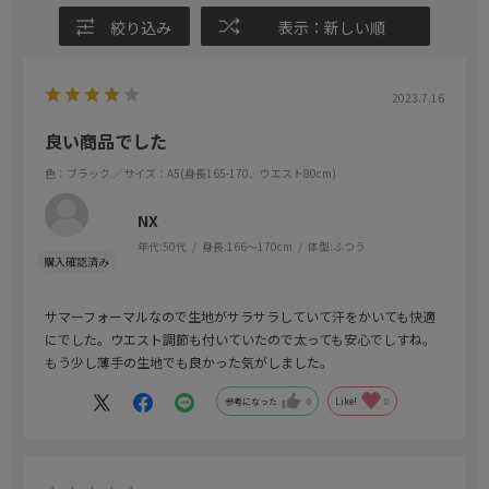
絞り込み
表示：新しい順
2023.7.16
良い商品でした
色：ブラック
／サイズ：A5(身長165-170、ウエスト80cm)
NX
年代:
50代
身長:
166～170cm
体型:
ふつう
サマーフォーマルなので生地がサラサラしていて汗をかいても快適
にでした。ウエスト調節も付いていたので太っても安心でしすね。
もう少し薄手の生地でも良かった気がしました。
参考になった
0
Like!
0