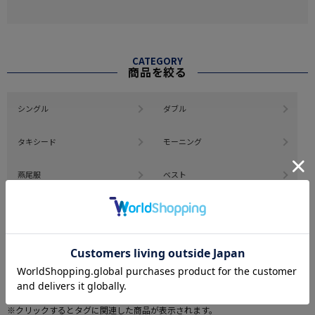
CATEGORY
商品を絞る
シングル
ダブル
タキシード
モーニング
燕尾服
ベスト
コールパンツ
その他
#この商品に関するタグで探す
#Summer_Formal
#正統派スタイル
#夏のブライダルスタイル
※クリックするとタグに関連した商品が表示されます。