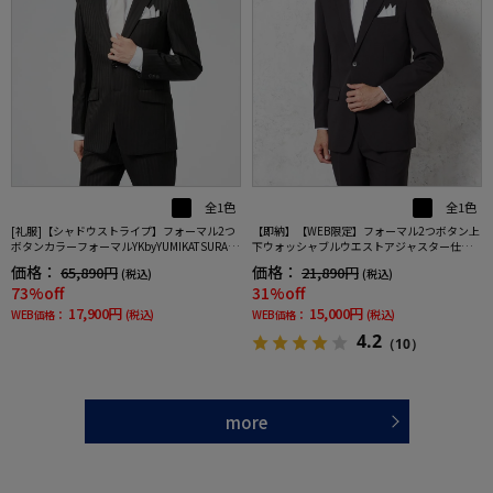
全1色
全1色
[礼服]【シャドウストライプ】フォーマル2つ
【即納】【WEB限定】フォーマル2つボタン上
ボタンカラーフォーマルYKbyYUMIKATSURAセ
下ウォッシャブルウエストアジャスター仕様
レモニー通年礼服
黒無地通年礼服
価格：
価格：
65,890円
21,890円
(税込)
(税込)
73%off
31%off
17,900円
15,000円
WEB価格：
(税込)
WEB価格：
(税込)
4.2
（10）
more