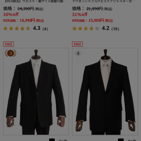
【WEB限定】ウエスト・裾サイズ調整可能上
下ウォッシャブルウエストアジャスター仕様
下ウォッシャブル黒無地通年礼服
黒無地通年礼服
価格：
価格：
24,200円
21,890円
(税込)
(税込)
30%off
31%off
16,940円
15,000円
WEB価格：
(税込)
WEB価格：
(税込)
4.3
4.2
（4）
（10）
SALE
SALE
3
4