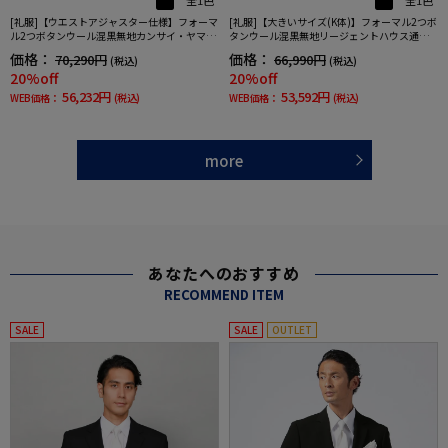
全1色
全1色
[礼服]【ウエストアジャスター仕様】フォーマ
[礼服]【大きいサイズ(K体)】フォーマル2つボ
ル2つボタンウール混黒無地カンサイ・ヤマモ
タンウール混黒無地リージェントハウス通年
ト通年礼服【定番】
礼服【定番】
価格：
価格：
70,290円
66,990円
(税込)
(税込)
20%off
20%off
56,232円
53,592円
WEB価格：
(税込)
WEB価格：
(税込)
more
あなたへのおすすめ
RECOMMEND ITEM
SALE
SALE
OUTLET