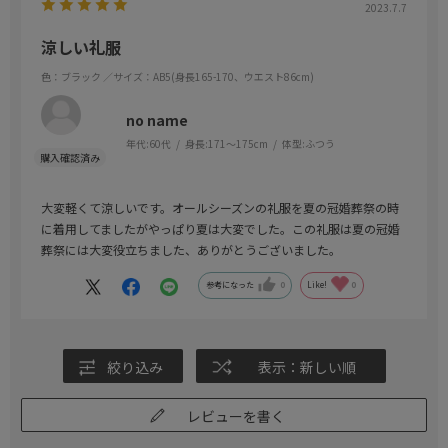
2023.7.7
涼しい礼服
色：ブラック
／サイズ：AB5(身長165-170、ウエスト86cm)
no name
年代:
60代
身長:
171～175cm
体型:
ふつう
大変軽くて涼しいです。オールシーズンの礼服を夏の冠婚葬祭の時
に着用してましたがやっぱり夏は大変でした。この礼服は夏の冠婚
葬祭には大変役立ちました、ありがとうございました。
参考になった
0
Like!
0
絞り込み
表示：新しい順
レビューを書く