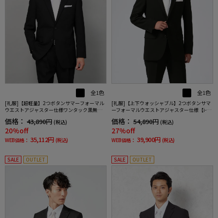
全1色
全1色
[礼服]【超軽量】2つボタンサマーフォーマル
[礼服]【上下ウォッシャブル】2つボタンサマ
ウエストアジャスター仕様ワンタック黒無地
ーフォーマルウエストアジャスター仕様【i-Fo
リージェントハウス春夏礼服【定番】
rmalアイフォーマル】春夏礼服【定番】
価格：
価格：
43,890円
54,890円
(税込)
(税込)
20%off
27%off
35,112円
39,900円
WEB価格：
(税込)
WEB価格：
(税込)
SALE
OUTLET
SALE
OUTLET