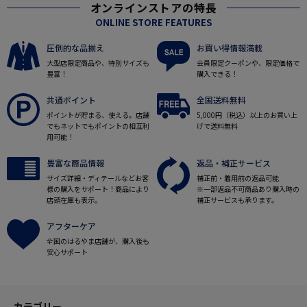
オンラインストアの特長
ONLINE STORE FEATURES
圧倒的な品揃え
お買い得情報満載
大型店限定商品や、特別サイズも
会員限定クーポンや、限定価格で
豊富！
購入できる！
共通ポイント
全国送料無料
ポイントが貯まる、使える。店舗
5,000円（税込）以上のお買い上
でもネットでもポイントの相互利
げで送料無料
用可能！
豊富な商品情報
返品・補正サービス
サイズ詳細・ディテールなどお客
補正前・着用前の返品可能
様の購入をサポート！商品により
※一部返品不可商品あり購入時の
店頭在庫も表示。
補正サービスも承ります。
アフターケア
全国のはるやま店舗が、購入後も
安心サポート
カテゴリー