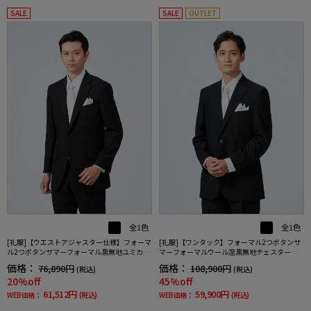
SALE
SALE
OUTLET
全1色
全1色
[礼服]【ウエストアジャスター仕様】フォーマ
[礼服]【ワンタック】フォーマル2つボタンサ
ル2つボタンサマーフォーマル黒無地ユミカツ
マーフォーマルウール混黒無地チェスターバ
ラ春夏礼服【定番】
リー春夏礼服
価格：
価格：
76,890円
108,900円
(税込)
(税込)
20%off
45%off
61,512円
59,900円
WEB価格：
(税込)
WEB価格：
(税込)