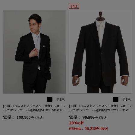
SALE
全1色
全1色
[礼服]【ウエストアジャスター仕様】フォーマ
[礼服]【ウエストアジャスター仕様】フォーマ
ル2つボタンウール混黒無地STOVEL&MASON
ル2つボタンウール混黒無地カンサイ・ヤマモ
通年礼服【定番】
ト通年礼服【定番】
価格：
価格：
108,900円
70,290円
(税込)
(税込)
20%off
56,232円
WEB価格：
(税込)