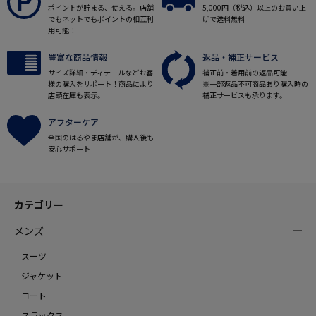
ポイントが貯まる、使える。店舗
5,000円（税込）以上のお買い上
でもネットでもポイントの相互利
げで送料無料
用可能！
豊富な商品情報
返品・補正サービス
サイズ詳細・ディテールなどお客
補正前・着用前の返品可能
様の購入をサポート！商品により
※一部返品不可商品あり購入時の
店頭在庫も表示。
補正サービスも承ります。
アフターケア
全国のはるやま店舗が、購入後も
安心サポート
カテゴリー
メンズ
スーツ
ジャケット
コート
スラックス