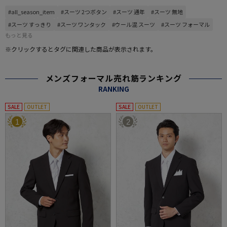
#all_season_item
#スーツ 2つボタン
#スーツ 通年
#スーツ 無地
#スーツ すっきり
#スーツ ワンタック
#ウール混 スーツ
#スーツ フォーマル
もっと見る
※クリックするとタグに関連した商品が表示されます。
メンズフォーマル売れ筋ランキング
RANKING
SALE
OUTLET
SALE
OUTLET
1
2