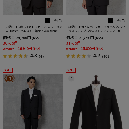
全1色
全1色
【即納】【お直し不要】フォーマル2つボタン
【即納】【WEB限定】フォーマル2つボタン上
【WEB限定】ウエスト・裾サイズ調整可能上
下ウォッシャブルウエストアジャスター仕様
下ウォッシャブル黒無地通年礼服
黒無地通年礼服
価格：
価格：
24,200円
21,890円
(税込)
(税込)
30%off
31%off
16,940円
15,000円
WEB価格：
(税込)
WEB価格：
(税込)
4.3
4.2
（4）
（10）
SALE
SALE
3
4