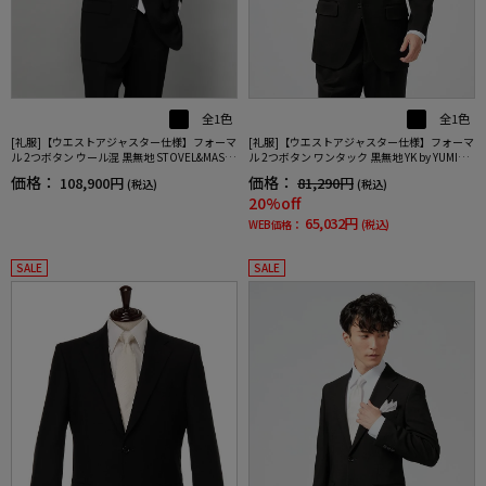
全1色
全1色
[礼服]【ウエストアジャスター仕様】フォーマ
[礼服]【ウエストアジャスター仕様】フォーマ
ル 2つボタン ウール混 黒無地 STOVEL&MASO
ル 2つボタン ワンタック 黒無地 YK by YUMIKA
N 通年 礼服【定番】
TSURA 通年 礼服【定番】
価格：
価格：
108,900円
81,290円
(税込)
(税込)
20%off
65,032円
WEB価格：
(税込)
SALE
SALE