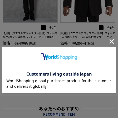
全1色
全1色
[礼服]【ウエストアジャスター仕様】フォーマ
[礼服]【ウエストアジャスター仕様】フォーマ
ル2つボタン黒無地ハントレークラブ通年礼服
ル2つボタンウール混黒無地カンサイ・ヤマモ
【定番】
ト通年礼服【定番】
価格：
価格：
32,890円
70,290円
(税込)
(税込)
20%off
20%off
26,312円
56,232円
WEB価格：
(税込)
WEB価格：
(税込)
5.0
（1）
more
あなたへのおすすめ
RECOMMEND ITEM