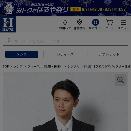
お知らせ
店舗情報
カテゴリー
カート
メニュー
メンズ
レディース
アウトレット
TOP
メンズ
フォーマル（礼服・喪服）
シングル
[礼服]【ウエストアジャスター仕様】