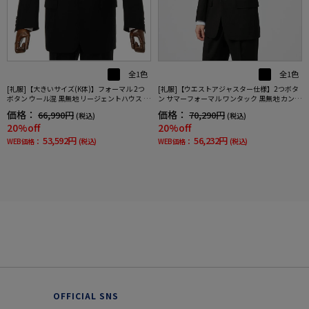
全1色
全1色
[礼服]【ウエストアジャスター仕様】2つボタ
[礼服]【大きいサイズ(K体)】フォーマル 2つ
ン サマーフォーマル ワンタック 黒無地 カンサ
ボタン ウール混 黒無地 リージェントハウス 通
イ・ヤマモト 春夏 礼服【定番】
年 礼服【定番】
価格：
価格：
70,290円
66,990円
(税込)
(税込)
20%off
20%off
56,232円
53,592円
WEB価格：
(税込)
WEB価格：
(税込)
OFFICIAL SNS