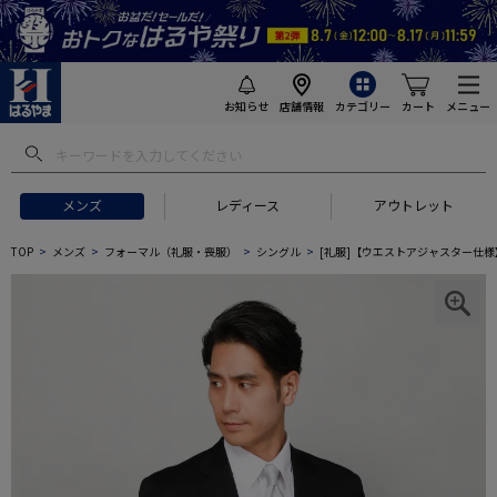
お知らせ
店舗情報
カテゴリー
カート
メニュー
メンズ
レディース
アウトレット
TOP
メンズ
フォーマル（礼服・喪服）
シングル
[礼服]【ウエストアジャスター仕様】フ