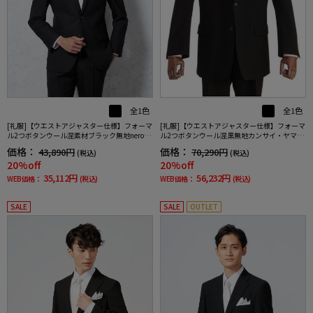
全1色
全1色
[礼服]【ウエストアジャスター仕様】フォーマ
[礼服]【ウエストアジャスター仕様】フォーマ
ル2つボタンウール混素材ブラック無地nero通
ル2つボタンウール混黒無地カンサイ・ヤマモ
年礼服【スリムデザイン】
ト通年礼服【定番】
価格：
価格：
43,890円
70,290円
(税込)
(税込)
20%off
20%off
35,112円
56,232円
WEB価格：
(税込)
WEB価格：
(税込)
SALE
SALE
OUTLET