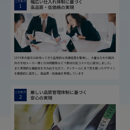
幅広い仕入れ体制に基づく
こだわり
1
高品質・低価格の実現
1974年の設立以来培ってきた圧倒的な流通経路を駆使し、大量仕入れや国内
外の生地メーカー様との共同開発などで素材の低コスト化に成功しました。
また実用的な機能性を生み出す仕立て、ディテールにまで気を配ったデザイン
を徹底的に追求し、高品質・低価格を実現しています
厳しい品質管理体制に基づく
こだわり
2
安心の実現