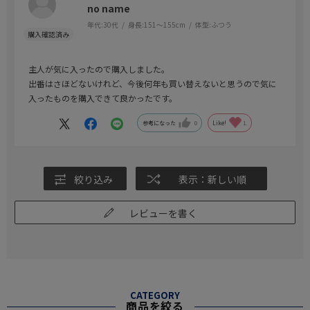
no name
年代:
30代
身長:
151～155cm
体型:
ふつう
主人が気に入ったので購入しました。
出番はさほどないけれど、今後何年も買い替えないと思うので気に
入ったものを購入できて良かったです。
参考になった
0
Like!
1
絞り込み
表示：新しい順
レビューを書く
CATEGORY
商品を絞る