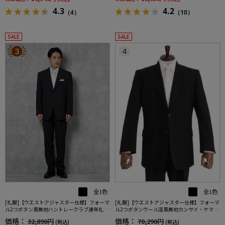
4.3
4.2
（4）
（10）
SALE
SALE
3
4
全1色
全1色
[礼服]【ウエストアジャスター仕様】フォーマ
[礼服]【ウエストアジャスター仕様】フォーマ
ル2つボタン黒無地ハントレークラブ通年礼服
ル2つボタンウール混黒無地カンサイ・ヤマモ
【定番】
ト通年礼服【定番】
価格：
価格：
32,890円
70,290円
(税込)
(税込)