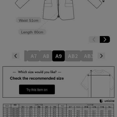
Waist
51cm
Length
80cm
A5
A6
A7
A8
A9
AB2
AB3
AB4
Check the recommended size
Try this item on