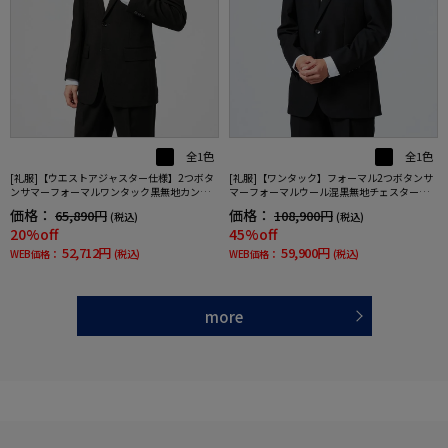
全1色
全1色
[礼服]【ウエストアジャスター仕様】2つボタ
[礼服]【ワンタック】フォーマル2つボタンサ
ンサマーフォーマルワンタック黒無地カンサ
マーフォーマルウール混黒無地チェスターバ
イ・ヤマモト春夏礼服【定番】
リー春夏礼服
価格：
価格：
65,890円
108,900円
(税込)
(税込)
20%off
45%off
52,712円
59,900円
WEB価格：
(税込)
WEB価格：
(税込)
more