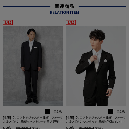
関連商品
RELATION ITEM
SALE
SALE
全1色
全1色
[礼服]【ウエストアジャスター仕様】フォーマ
[礼服]【ウエストアジャスター仕様】フォーマ
ル 2つボタン 黒無地 ハントレークラブ 通年 礼
ル 2つボタン ワンタック 黒無地 YK by YUMIKA
服【定番】
TSURA 通年 礼服【定番】
価格：
価格：
32,890円
81,290円
(税込)
(税込)