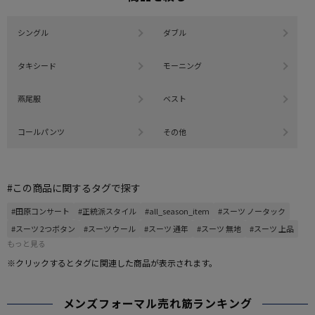
シングル
ダブル
タキシード
モーニング
燕尾服
ベスト
コールパンツ
その他
#この商品に関するタグで探す
#田原コンサート
#正統派スタイル
#all_season_item
#スーツ ノータック
#スーツ 2つボタン
#スーツ ウール
#スーツ 通年
#スーツ 無地
#スーツ 上品
もっと見る
※クリックするとタグに関連した商品が表示されます。
メンズフォーマル売れ筋ランキング