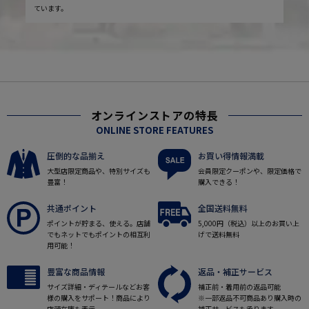
ています。
オンラインストアの特長
ONLINE STORE FEATURES
圧倒的な品揃え
お買い得情報満載
大型店限定商品や、特別サイズも
会員限定クーポンや、限定価格で
豊富！
購入できる！
共通ポイント
全国送料無料
ポイントが貯まる、使える。店舗
5,000円（税込）以上のお買い上
でもネットでもポイントの相互利
げで送料無料
用可能！
豊富な商品情報
返品・補正サービス
サイズ詳細・ディテールなどお客
補正前・着用前の返品可能
様の購入をサポート！商品により
※一部返品不可商品あり購入時の
店頭在庫も表示。
補正サービスも承ります。