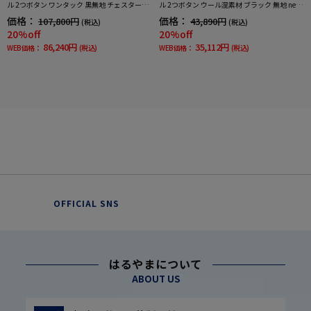
ル 2つボタン ワンタック 黒無地 チェスターバ
ル 2つボタン ウール混素材 ブラック 無地 nero
リー 通年 礼服
通年 礼服【スリムデザイン】
価格：
価格：
107,800円
43,890円
(税込)
(税込)
20%off
20%off
86,240円
35,112円
WEB価格：
(税込)
WEB価格：
(税込)
OFFICIAL SNS
はるやまについて
ABOUT US