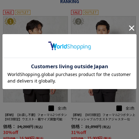
RANKING
SALE
OUTLET
SALE
OUTLET
1
2
全1色
全1色
【即納】【お直し不要】フォーマル2つボタン
【即納】【WEB限定】フォーマル2つボタン上
【WEB限定】ウエスト・裾サイズ調整可能上
下ウォッシャブルウエストアジャスター仕様
下ウォッシャブル黒無地通年礼服
黒無地通年礼服
価格：
価格：
24,200円
21,890円
(税込)
(税込)
30%off
31%off
16,940円
15,000円
WEB価格：
(税込)
WEB価格：
(税込)