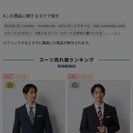
#この商品に関するタグで探す
#22AW_M_Cassette
#suit&coat
#エレガンススタイル
#all_washable_suits
#スーツ 2つボタン
#洗える スーツ
#スーツ 入学式に着ていける
もっと見る
※クリックするとタグに関連した商品が表示されます。
スーツ売れ筋ランキング
RANKING
SALE
OUTLET
SALE
OUTLET
1
2