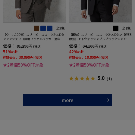
全3色
全1色
【ウール100%】スリーピーススーツ2つボタ
【即納】スリーピーススーツ2つボタン【WEB
ンアンジェリコ無地リッケンバッカー通年
限定】上下ウォッシャブルブラックシャドウ
ストライプ3シーズン対応
価格：
価格：
81,290円
34,100円
(税込)
(税込)
51%off
42%off
39,990円
19,900円
WEB価格：
(税込)
WEB価格：
(税込)
★2着目50%OFF対象
★2着目50%OFF対象
5.0
（1）
more