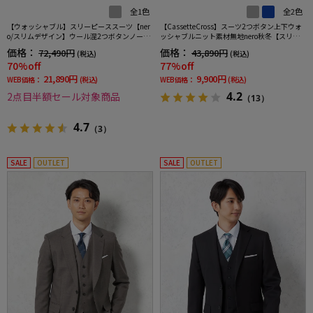
全1色
全2色
【ウォッシャブル】スリーピーススーツ【ner
【CassetteCross】スーツ2つボタン上下ウォ
o/スリムデザイン】ウール混2つボタンノータ
ッシャブルニット素材無地nero秋冬【スリム
ックストライプ
デザイン】
価格：
価格：
72,490円
43,890円
(税込)
(税込)
70%off
77%off
21,890円
9,900円
WEB価格：
(税込)
WEB価格：
(税込)
4.2
2点目半額セール対象商品
（13）
4.7
（3）
SALE
OUTLET
SALE
OUTLET