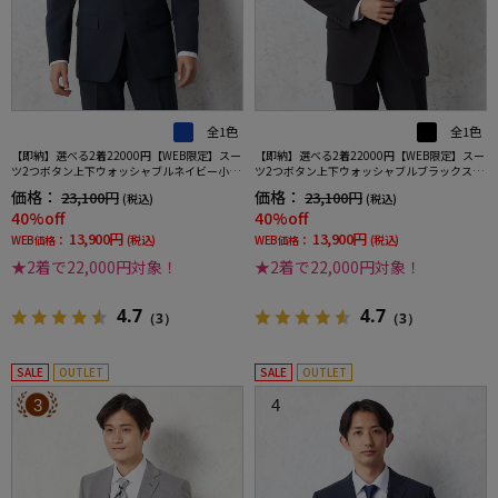
全1色
全1色
【即納】選べる2着22000円【WEB限定】スー
【即納】選べる2着22000円【WEB限定】スー
ツ2つボタン上下ウォッシャブルネイビー小柄
ツ2つボタン上下ウォッシャブルブラックスト
3シーズン対応
ライプ3シーズン対応
価格：
価格：
23,100円
23,100円
(税込)
(税込)
40%off
40%off
13,900円
13,900円
WEB価格：
(税込)
WEB価格：
(税込)
★2着で22,000円対象！
★2着で22,000円対象！
4.7
4.7
（3）
（3）
SALE
OUTLET
SALE
OUTLET
3
4