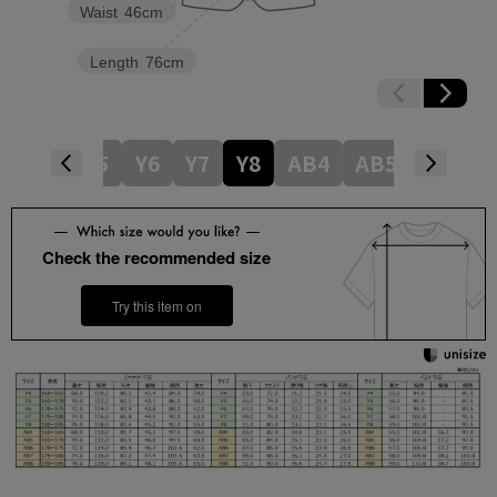
Waist
46cm
Length
76cm
Y4
Y5
Y6
Y7
Y8
AB4
AB5
AB6
Check the recommended size
Try this item on