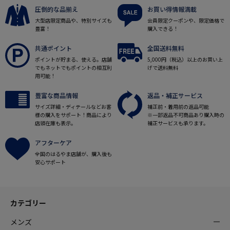
圧倒的な品揃え
お買い得情報満載
大型店限定商品や、特別サイズも
会員限定クーポンや、限定価格で
豊富！
購入できる！
共通ポイント
全国送料無料
ポイントが貯まる、使える。店舗
5,000円（税込）以上のお買い上
でもネットでもポイントの相互利
げで送料無料
用可能！
豊富な商品情報
返品・補正サービス
サイズ詳細・ディテールなどお客
補正前・着用前の返品可能
様の購入をサポート！商品により
※一部返品不可商品あり購入時の
店頭在庫も表示。
補正サービスも承ります。
アフターケア
全国のはるやま店舗が、購入後も
安心サポート
カテゴリー
メンズ