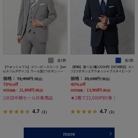
全1色
全1色
【ウォッシャブル】スリーピーススーツ【ner
【即納】選べる2着22000円【WEB限定】スー
o/スリムデザイン】ウール混2つボタンノータ
ツ2つボタン上下ウォッシャブルネイビースト
ックストライプ
ライプ3シーズン対応
価格：
価格：
72,490円
23,100円
(税込)
(税込)
70%off
40%off
21,890円
13,900円
WEB価格：
(税込)
WEB価格：
(税込)
2点目半額セール対象商品
★2着で22,000円対象！
4.7
4.7
（3）
（3）
more