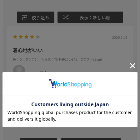
絞り込み
表示：新しい順
2026.2.16
着心地がいい
色：Ｄ．ブラウン
／サイズ：Y6(身長170-175、ウエスト78cm)
エム
年代:
30代
身長:
171～175cm
体型:
小柄
伸縮性もあり軽いため、着心地がいいです。
素材がニット系ですので冬でも暖かく感じます。
参考になった
0
Like!
0