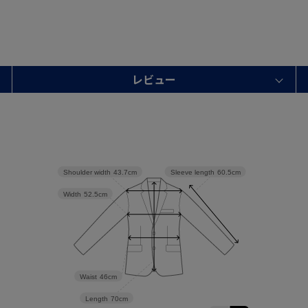
レビュー
Shoulder width
43.7cm
Sleeve length
60.5cm
Width
52.5cm
Waist
46cm
Length
70cm