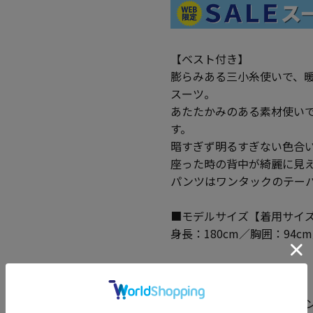
【ベスト付き】
膨らみある三小糸使いで、
スーツ。
あたたかみのある素材使い
す。
暗すぎず明るすぎない色合
座った時の背中が綺麗に見
パンツはワンタックのテー
■モデルサイズ【着用サイズ
身長：180cm／胸囲：94c
【パンツ特長】
・脚長パンツ
・お尻がきれいに見えるパ