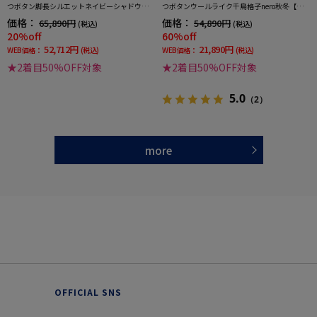
つボタン脚長シルエットネイビーシャドウス
つボタンウールライク千鳥格子nero秋冬【ス
トライプneroスリム通年【スリムデザイン】
リムデザイン】
価格：
価格：
65,890円
54,890円
(税込)
(税込)
20%off
60%off
52,712円
21,890円
WEB価格：
(税込)
WEB価格：
(税込)
★2着目50%OFF対象
★2着目50%OFF対象
5.0
（2）
more
OFFICIAL SNS