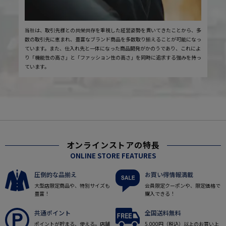
当社は、取引先様との共栄共存を重視した経営姿勢を貫いてきたことから、多
数の取引先に恵まれ、豊富なブランド商品を多数取り揃えることが可能になっ
ています。また、仕入れ先と一体になった商品開発がかのうであり、これによ
り「機能性の高さ」と「ファッション性の高さ」を同時に追求する強みを持っ
ています。
オンラインストアの特長
ONLINE STORE FEATURES
圧倒的な品揃え
お買い得情報満載
大型店限定商品や、特別サイズも
会員限定クーポンや、限定価格で
豊富！
購入できる！
共通ポイント
全国送料無料
ポイントが貯まる、使える。店舗
5,000円（税込）以上のお買い上