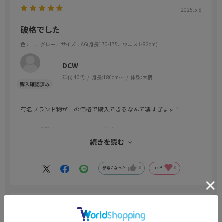
2025.5.8
破格でした
色：Ｌ．グレー
／サイズ：A6(身長170-175、ウエスト82cm)
DCW
年代:
40代
身長:
180cm～
体型:
大柄
有名ブランド物がこの価格で購入できるなんて凄すぎます！
いつも愛用させていただいております。
続きを読む
またよろしくお願いいたします。
参考になった
0
Like!
0
2025.4.28