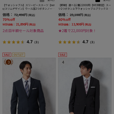
【ウォッシャブル】スリーピーススーツ【ner
【即納】選べる2着22000円【WEB限定】スー
o/スリムデザイン】ウール混2つボタンノータ
ツ2つボタン上下ウォッシャブルブラックスト
ックストライプ
ライプ3シーズン対応
価格：
価格：
72,490円
23,100円
(税込)
(税込)
70%off
40%off
21,890円
13,900円
WEB価格：
(税込)
WEB価格：
(税込)
2点目半額セール対象商品
★2着で22,000円対象！
4.7
4.7
（3）
（3）
SALE
OUTLET
SALE
3
4