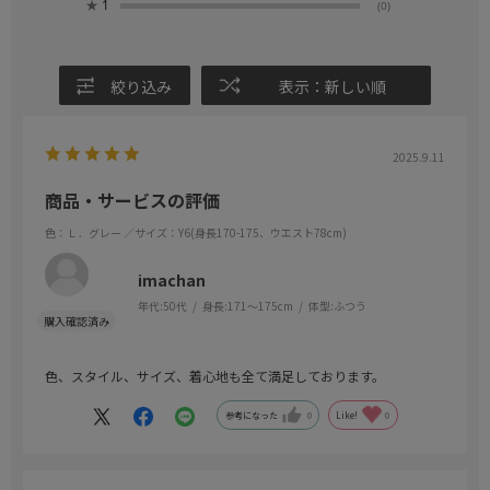
★
1
(0)
絞り込み
表示：新しい順
2025.9.11
商品・サービスの評価
色：Ｌ．グレー
／サイズ：Y6(身長170-175、ウエスト78cm)
imachan
年代:
50代
身長:
171～175cm
体型:
ふつう
色、スタイル、サイズ、着心地も全て満足しております。
参考になった
0
Like!
0