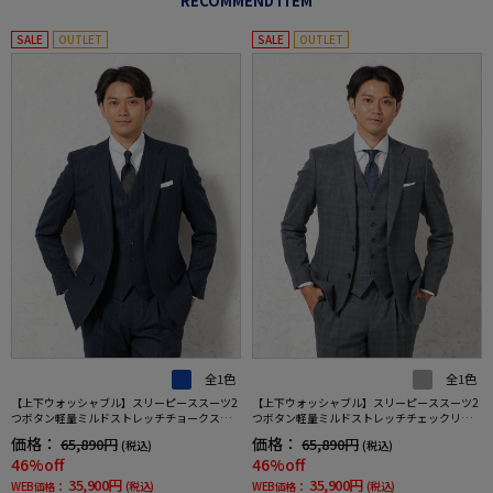
RECOMMEND ITEM
SALE
OUTLET
SALE
OUTLET
全1色
全1色
【上下ウォッシャブル】スリーピーススーツ2
【上下ウォッシャブル】スリーピーススーツ2
つボタン軽量ミルドストレッチチョークスト
つボタン軽量ミルドストレッチチェックリッ
ライプリッケンバッカー秋冬
ケンバッカー秋冬
価格：
価格：
65,890円
65,890円
(税込)
(税込)
46%off
46%off
35,900円
35,900円
WEB価格：
(税込)
WEB価格：
(税込)