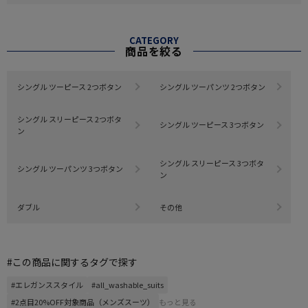
CATEGORY
商品を絞る
シングル ツーピース 2つボタン
シングル ツーパンツ 2つボタン
シングル スリーピース 2つボタ
シングル ツーピース 3つボタン
ン
シングル スリーピース 3つボタ
シングル ツーパンツ 3つボタン
ン
ダブル
その他
#この商品に関するタグで探す
#エレガンススタイル
#all_washable_suits
#2点目20%OFF対象商品（メンズスーツ）
もっと見る