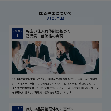
はるやまについて
ABOUT US
幅広い仕入れ体制に基づく
こだわり
1
高品質・低価格の実現
1974年の設立以来培ってきた圧倒的な流通経路を駆使し、大量仕入れや国内
外の生地メーカー様との共同開発などで素材の低コスト化に成功しました。
また実用的な機能性を生み出す仕立て、ディテールにまで気を配ったデザイン
を徹底的に追求し、高品質・低価格を実現しています
厳しい品質管理体制に基づく
こだわり