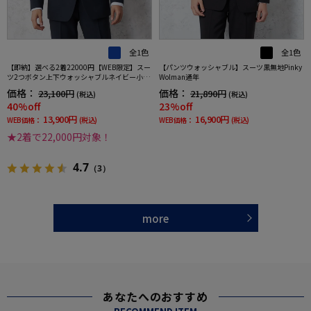
全1色
全1色
【即納】選べる2着22000円【WEB限定】スー
【パンツウォッシャブル】スーツ黒無地Pinky
ツ2つボタン上下ウォッシャブルネイビー小柄
Wolman通年
3シーズン対応
価格：
価格：
23,100円
21,890円
(税込)
(税込)
40%off
23%off
13,900円
16,900円
WEB価格：
(税込)
WEB価格：
(税込)
★2着で22,000円対象！
4.7
（3）
more
あなたへのおすすめ