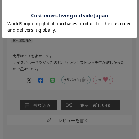
商品はとても良かったです。
色：Ｌ．グレー
／サイズ：Y7(身長175-180、ウエスト80cm)
おが
年代:
30代
身長:
176～180cm
体型:
ふつう
商品はとてもよかった。
サイズが若干キツかったのと、もう少しストレッチ性が欲しかった
ので星4つです。
参考になった
0
Like!
0
絞り込み
表示：新しい順
レビューを書く