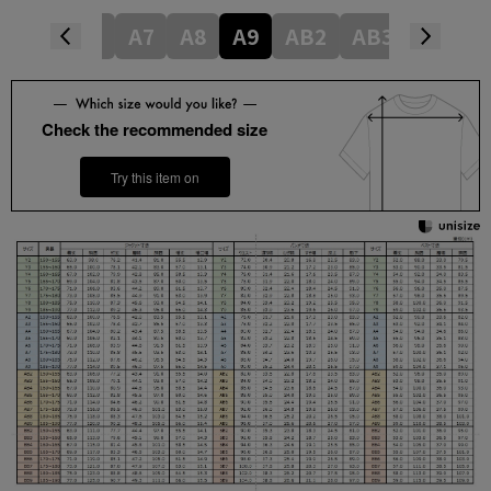
A5
A6
A7
A8
A9
AB2
AB3
AB4
Check the recommended size
Try this item on