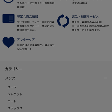
でもネットでもポイントの相互利
げで送料無料
用可能！
豊富な商品情報
返品・補正サービス
サイズ詳細・ディテールなどお客
補正前・着用前の返品可能
様の購入をサポート！商品により
※一部返品不可商品あり購入時の
店頭在庫も表示。
補正サービスも承ります。
アフターケア
全国のはるやま店舗が、購入後も
安心サポート
カテゴリー
メンズ
スーツ
ジャケット
コート
スラックス