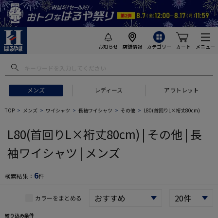
お知らせ
店舗情報
カテゴリー
カート
メニュー
 ギフトにおすすめ
#セットアップ スーツ
#長袖 ワイシャツ
#スー
メンズ
レディース
アウトレット
TOP
メンズ
ワイシャツ
長袖ワイシャツ
その他
L80(首回りL×裄丈80cm)
L80(首回りL×裄丈80cm) | その他 | 長
袖ワイシャツ | メンズ
6
検索結果：
件
カラーをまとめる
絞り込み条件