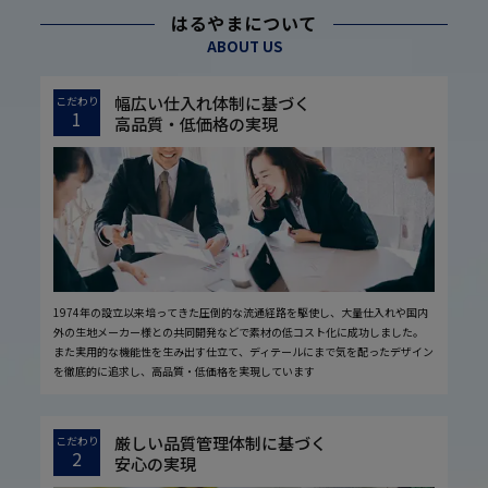
はるやまについて
ABOUT US
幅広い仕入れ体制に基づく
こだわり
1
高品質・低価格の実現
1974年の設立以来培ってきた圧倒的な流通経路を駆使し、大量仕入れや国内
外の生地メーカー様との共同開発などで素材の低コスト化に成功しました。
また実用的な機能性を生み出す仕立て、ディテールにまで気を配ったデザイン
を徹底的に追求し、高品質・低価格を実現しています
厳しい品質管理体制に基づく
こだわり
2
安心の実現