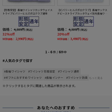
【形態安定】長袖ワイシャツカッタウェイス
【ビバリーヒルズポロクラブ】長袖サックス
トライプビバリーヒルズポロクラブ通年
ドビーストライプカッタウェイ別布長袖ワイ
シャツ織柄無地形態安定ワイシャツ通年
価格：
価格：
4,389円
4,389円
(税込)
(税込)
32%off
20%off
2,990円
3,490円
WEB価格：
(税込)
WEB価格：
(税込)
1 - 6
6
件 /
件中
#人気のタグで探す
#長袖 ワイシャツ
#ワイシャツ 形態安定
#ワイシャツ 通年
#ギフトにおすすめ ワイシャツ
#長袖 インナー
#ワイシャツ 防臭
もっと見る
※クリックするとタグに関連した商品が表示されます。
あなたへのおすすめ