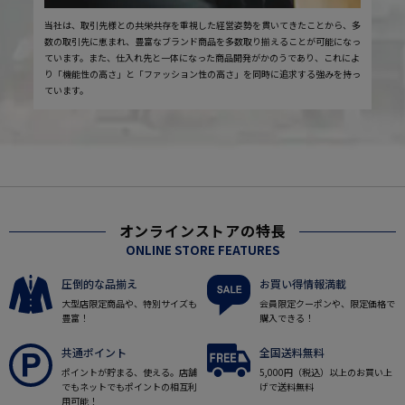
当社は、取引先様との共栄共存を重視した経営姿勢を貫いてきたことから、多
数の取引先に恵まれ、豊富なブランド商品を多数取り揃えることが可能になっ
ています。また、仕入れ先と一体になった商品開発がかのうであり、これによ
り「機能性の高さ」と「ファッション性の高さ」を同時に追求する強みを持っ
ています。
オンラインストアの特長
ONLINE STORE FEATURES
圧倒的な品揃え
お買い得情報満載
大型店限定商品や、特別サイズも
会員限定クーポンや、限定価格で
豊富！
購入できる！
共通ポイント
全国送料無料
ポイントが貯まる、使える。店舗
5,000円（税込）以上のお買い上
でもネットでもポイントの相互利
げで送料無料
用可能！