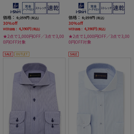
ェイ織柄無地形態安定ストレッチ防汚効果吸
ェイ織柄無地形態安定ストレッチ防汚効果吸
汗速乾ワイシャツ春夏
汗速乾ワイシャツ春夏
価格：
価格：
6,259円
6,259円
(税込)
(税込)
30%off
30%off
4,390円
4,390円
WEB価格：
(税込)
WEB価格：
(税込)
★2点で1,000円OFF／3点で3,00
★2点で1,000円OFF／3点で3,00
0円OFF対象
0円OFF対象
SALE
OUTLET
SALE