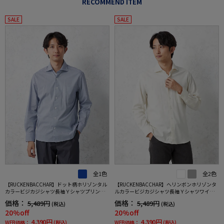
RECOMMEND ITEM
SALE
SALE
全1色
全2色
【RUCKENBACCHAR】ドット柄ホリゾンタル
【RUCKENBACCHAR】へリンボンホリゾンタ
カラービジカジシャツ長袖Ｙシャツプリント
ルカラービジカジシャツ長袖Ｙシャツワイシ
ワイシャツ通年
ャツ通年
価格：
価格：
5,489円
5,489円
(税込)
(税込)
20%off
20%off
4,390円
4,390円
WEB価格：
(税込)
WEB価格：
(税込)