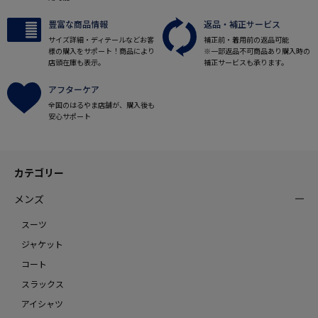
豊富な商品情報
返品・補正サービス
サイズ詳細・ディテールなどお客
補正前・着用前の返品可能
様の購入をサポート！商品により
※一部返品不可商品あり購入時の
店頭在庫も表示。
補正サービスも承ります。
アフターケア
全国のはるやま店舗が、購入後も
安心サポート
カテゴリー
メンズ
スーツ
ジャケット
コート
スラックス
アイシャツ