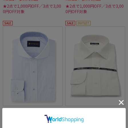
★2点で1,000円OFF／3点で3,00
★2点で1,000円OFF／3点で3,00
0円OFF対象
0円OFF対象
SALE
SALE
OUTLET
全1色
全4色
【ビバリーヒルズポロクラブ】長袖サックス
【ハイブリッドアイシャツ】ウール混素材長
ドビーストライプカッタウェイ別布長袖ワイ
袖ワイシャツカッタウェイ形態安定織柄無地
シャツ織柄無地形態安定ワイシャツ通年
通年