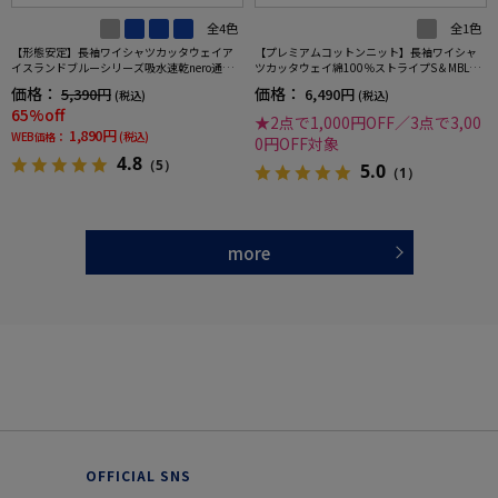
全4色
全1色
【形態安定】長袖ワイシャツカッタウェイア
【プレミアムコットンニット】長袖ワイシャ
イスランドブルーシリーズ吸水速乾nero通年
ツカッタウェイ綿100％ストライプS＆MBLUE
【スリムデザイン】
LABEL通年
価格：
価格：
5,390円
6,490円
(税込)
(税込)
65%off
★2点で1,000円OFF／3点で3,00
1,890円
WEB価格：
(税込)
0円OFF対象
4.8
（5）
5.0
（1）
more
OFFICIAL SNS