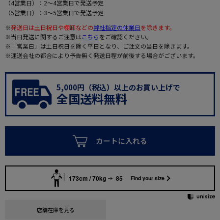
（4営業日）：2～4営業日で発送予定
（5営業日）：3～5営業日で発送予定
※
発送日は土日祝日や棚卸などの
弊社指定の休業日
を除きます。
※当日発送に関するご注意は
こちら
をご確認ください。
※「営業日」は土日祝日を除く平日となり、ご注文の当日を除きます。
※運送会社の都合により予告無く発送日程が前後する場合がございます。
5,000円（税込）以上のお買い上げで
全国送料無料
カートに入れる
173cm / 70kg
85
Find your size
店舗在庫を見る