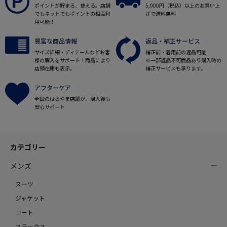
ポイントが貯まる、使える。店舗
5,000円（税込）以上のお買い上
でもネットでもポイントの相互利
げで送料無料
用可能！
豊富な商品情報
返品・補正サービス
サイズ詳細・ディテールなどお客
補正前・着用前の返品可能
様の購入をサポート！商品により
※一部返品不可商品あり購入時の
店頭在庫も表示。
補正サービスも承ります。
アフターケア
全国のはるやま店舗が、購入後も
安心サポート
カテゴリー
メンズ
スーツ
ジャケット
コート
スラックス