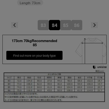
Length
73cm
83
84
85
86
173cm 70kgRecommended
85
Find out more on your body type