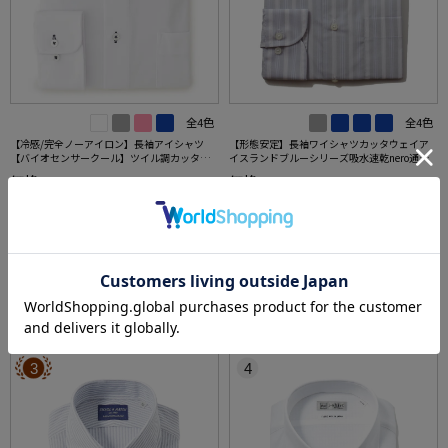
全4色
全4色
【冷感/完全ノーアイロン】長袖アイシャツ
【形態安定】長袖ワイシャツカッタウェイア
【バイオセンサークール】ツイル調カッタウ
イスランドブルーシリーズ吸水速乾nero通年
ェイ織柄無地形態安定ストレッチ防汚効果吸
【スリムデザイン】
価格：
価格：
6,259円
5,390円
(税込)
(税込)
汗速乾ワイシャツ春夏
30%off
65%off
4,390円
1,890円
WEB価格：
(税込)
WEB価格：
(税込)
4.8
★2点で1,000円OFF／3点で3,00
（5）
0円OFF対象
5.0
（1）
SALE
OUTLET
3
4