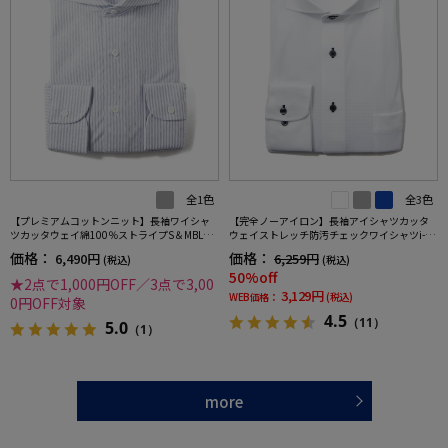
全1色
全3色
【プレミアムコットンニット】長袖ワイシャ
【完全ノーアイロン】長袖アイシャツカッタ
ツカッタウェイ綿100％ストライプS＆MBLUE
ウェイストレッチ防汚チェックワイシャツi-sh
LABEL通年
irt通年
価格：
価格：
6,490円
6,259円
(税込)
(税込)
50%off
★2点で1,000円OFF／3点で3,00
3,129円
WEB価格：
(税込)
0円OFF対象
4.5
（11）
5.0
（1）
more