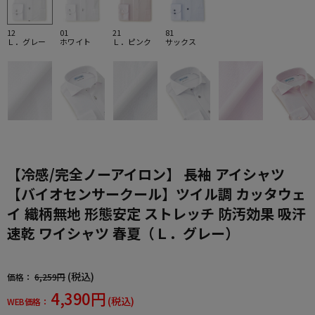
12
01
21
81
Ｌ．グレー
ホワイト
Ｌ．ピンク
サックス
【冷感/完全ノーアイロン】 長袖 アイシャツ
【バイオセンサークール】ツイル調 カッタウェ
イ 織柄無地 形態安定 ストレッチ 防汚効果 吸汗
速乾 ワイシャツ 春夏（Ｌ．グレー）
(税込)
価格：
6,259円
4,390円
(税込)
WEB価格：