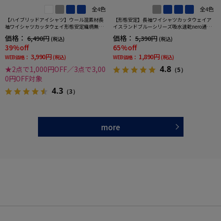
全4色
全4色
【ハイブリッドアイシャツ】ウール混素材長
【形態安定】長袖ワイシャツカッタウェイア
袖ワイシャツカッタウェイ形態安定織柄無地
イスランドブルーシリーズ吸水速乾nero通年
通年
【スリムデザイン】
価格：
価格：
6,490円
5,390円
(税込)
(税込)
39%off
65%off
3,990円
1,890円
WEB価格：
(税込)
WEB価格：
(税込)
4.8
★2点で1,000円OFF／3点で3,00
（5）
0円OFF対象
4.3
（3）
more