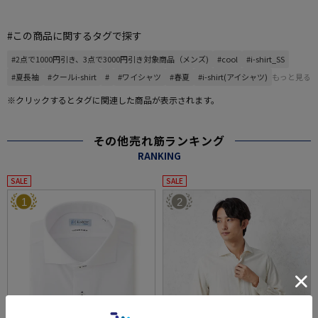
#この商品に関するタグで探す
#2点で1000円引き、3点で3000円引き対象商品（メンズ)
#cool
#i-shirt_SS
#夏長袖
#クールi-shirt
#
#ワイシャツ
#春夏
#i-shirt(アイシャツ)
もっと見る
※クリックするとタグに関連した商品が表示されます。
その他売れ筋ランキング
RANKING
SALE
SALE
1
2