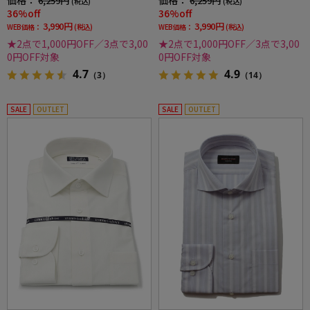
6,259円
6,259円
(税込)
(税込)
春夏
36%off
36%off
3,990円
3,990円
WEB価格：
(税込)
WEB価格：
(税込)
★2点で1,000円OFF／3点で3,00
★2点で1,000円OFF／3点で3,00
0円OFF対象
0円OFF対象
4.7
4.9
（3）
（14）
SALE
OUTLET
SALE
OUTLET