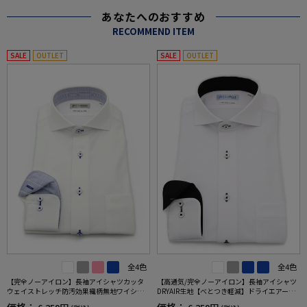
あなたへのおすすめ
RECOMMEND ITEM
SALE
OUTLET
SALE
OUTLET
全4色
全4色
【完全ノーアイロン】長袖アイシャツカッタ
【高通気/完全ノーアイロン】長袖アイシャツ
ウェイストレッチ防汚効果織柄無地ワイシャ
DRYAIR生地【べとつき軽減】ドライエアー通
ツi-shirt通年
気性ストライプカッタウェイワイシャツi-shirt
価格：
価格：