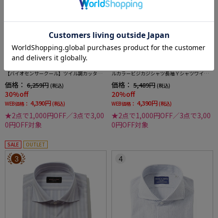
全4色
全2色
【冷感/完全ノーアイロン】長袖アイシャツ
【RUCKENBACCHAR】へリンボンホリゾンタ
【バイオセンサークール】ツイル調カッタウ
ルカラービジカジシャツ長袖Ｙシャツワイシ
ェイ織柄無地形態安定ストレッチ防汚効果吸
ャツ通年
価格：
価格：
6,259円
5,489円
(税込)
(税込)
汗速乾ワイシャツ春夏
30%off
20%off
4,390円
4,390円
WEB価格：
(税込)
WEB価格：
(税込)
★2点で1,000円OFF／3点で3,00
★2点で1,000円OFF／3点で3,00
0円OFF対象
0円OFF対象
SALE
OUTLET
3
4