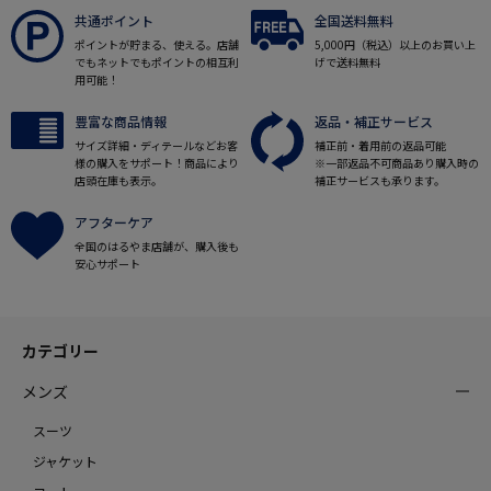
共通ポイント
全国送料無料
ポイントが貯まる、使える。店舗
5,000円（税込）以上のお買い上
でもネットでもポイントの相互利
げで送料無料
用可能！
豊富な商品情報
返品・補正サービス
サイズ詳細・ディテールなどお客
補正前・着用前の返品可能
様の購入をサポート！商品により
※一部返品不可商品あり購入時の
店頭在庫も表示。
補正サービスも承ります。
アフターケア
全国のはるやま店舗が、購入後も
安心サポート
カテゴリー
メンズ
スーツ
ジャケット