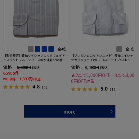
全4色
全1色
【形態安定】長袖ワイシャツカッタウェイア
【プレミアムコットンニット】長袖ワイシャ
イスランドブルーシリーズ吸水速乾nero通年
ツカッタウェイ綿100％ストライプS＆MBLUE
【スリムデザイン】
LABEL通年
価格：
価格：
5,390円
6,490円
(税込)
(税込)
65%off
★2点で1,000円OFF／3点で3,00
1,890円
WEB価格：
(税込)
0円OFF対象
4.8
（5）
5.0
（1）
more