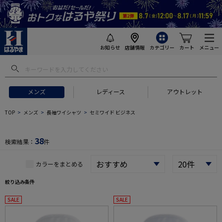
お知らせ
店舗情報
カテゴリー
カート
メニュー
 ギフトにおすすめ
#セットアップ スーツ
#長袖 ワイシャツ
#スー
メンズ
レディース
アウトレット
TOP
メンズ
長袖ワイシャツ
セミワイド ビジネス
38
検索結果：
件
カラーをまとめる
絞り込み条件
SALE
SALE