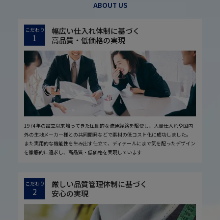
ABOUT US
幅広い仕入れ体制に基づく
こだわり
1
高品質・低価格の実現
1974年の設立以来培ってきた圧倒的な流通経路を駆使し、大量仕入れや国内
外の生地メーカー様との共同開発などで素材の低コスト化に成功しました。
また実用的な機能性を生み出す仕立て、ディテールにまで気を配ったデザイン
を徹底的に追求し、高品質・低価格を実現しています
厳しい品質管理体制に基づく
こだわり
2
安心の実現