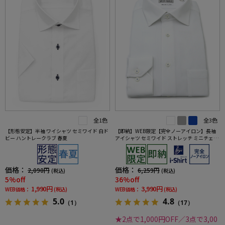
全1色
全3色
【形態安定】半袖 ワイシャツ セミワイド 白ド
【即納】WEB限定【完全ノーアイロン】長袖
ビー ハントレークラブ 春夏
アイシャツ セミワイド ストレッチ ミニチェッ
ク柄 i-shirt ワイシャツ 通年
価格：
価格：
2,090円
6,259円
(税込)
(税込)
5%off
36%off
1,990円
3,990円
WEB価格：
(税込)
WEB価格：
(税込)
5.0
4.8
（1）
（17）
★2点で1,000円OFF／3点で3,00