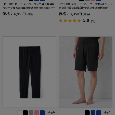
【YOKUNERU】リカバリーウェア男女兼用半
【YOKUNERU】リカバリーウェア長袖Tシャツ
袖シャツ疲労回復血行促進遠赤外線快眠NANO
男女兼用疲労回復血行促進遠赤外線快眠NANO
MIX(R)【一般医療機器】SS～LLサイズ
MIX(R)【一般医療機器】SS～LLサイズ
価格：
価格：
6,950円
7,450円
(税込)
(税込)
5.0
（1）
全5色
全3色