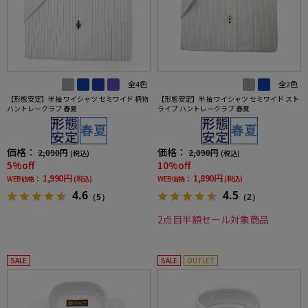
全4色
全2色
【形態安定】半袖 ワイシャツ セミワイド 柄物
【形態安定】半袖 ワイシャツ セミワイド スト
ハントレークラブ 春夏
ライプ ハントレークラブ 春夏
価格：
価格：
2,090円
2,090円
(税込)
(税込)
5%off
10%off
1,990円
1,890円
WEB価格：
(税込)
WEB価格：
(税込)
4.6
4.5
（5）
（2）
2点目半額セール対象商品
SALE
SALE
OUTLET