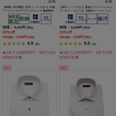
全1色
全1色
【即納】WEB限定【完全ノーアイロン】半袖
【完全ノーアイロン】長袖 アイシャツ レギュ
アイシャツ セミワイド ストレッチ 織柄無地 i-s
ラーカラー【スリム】 白無地 ワイシャツ i-shi
hirt ワイシャツ 春夏
rt 通年【冠婚葬祭/リクルート使用可】
価格：
価格：
6,259円
6,259円
(税込)
(税込)
30%off
20%off
4,390円
4,990円
WEB価格：
(税込)
WEB価格：
(税込)
4.9
5.0
（8）
（3）
★2点で1,000円OFF／3点で3,00
★2点で1,000円OFF／3点で3,00
0円OFF対象
0円OFF対象
SALE
SALE