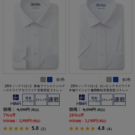
全3色
全3色
【完全ノーアイロン】 長袖 アイシャツ シャド
【完全ノーアイロン】 ロンビック セミワイド
ーストライプ セミワイド 形態安定 ストレッチ
半袖ワイシャツ 織柄無地 形態安定 ストレッチ
吸汗速乾 ワイシャツ 通年
吸汗速乾 ワイシャツ 春夏
価格：
価格：
4,290円
4,290円
(税込)
(税込)
7%off
26%off
3,990円
3,190円
WEB価格：
(税込)
WEB価格：
(税込)
5.0
4.8
（2）
（4）