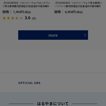
【YOKUNERU】リカバリーウェアロングパン
【YOKUNERU】リカバリーウェア男女兼用ハ
ツ男女兼用疲労回復血行促進遠赤外線快眠NA
ーフパンツ疲労回復血行促進遠赤外線快眠NA
NOMIX(R)【一般医療機器】SS～LLサイズ
NOMIX(R)【一般医療機器】SS～LLサイズ
価格：
価格：
7,450円
6,950円
(税込)
(税込)
3.6
（5）
more
OFFICIAL SNS
はるやまについて