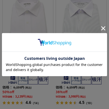
全2色
全2色
【完全ノーアイロン】アイシャツ セミワイド
【完全ノーアイロン】長袖 アイシャツ クレリ
ストレッチ 吸汗速乾 織柄スクエア ワイシャツ
ック セミワイド ストライプ ワイシャツ i-shirt
i-shirt 通年
通年
価格：
価格：
6,259円
6,259円
(税込)
(税込)
50%off
36%off
3,129円
3,990円
WEB価格：
(税込)
WEB価格：
(税込)
4.6
4.5
（14）
（10）