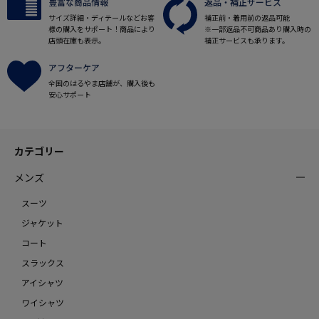
豊富な商品情報
返品・補正サービス
サイズ詳細・ディテールなどお客
補正前・着用前の返品可能
様の購入をサポート！商品により
※一部返品不可商品あり購入時の
店頭在庫も表示。
補正サービスも承ります。
アフターケア
全国のはるやま店舗が、購入後も
安心サポート
カテゴリー
メンズ
スーツ
ジャケット
コート
スラックス
アイシャツ
ワイシャツ