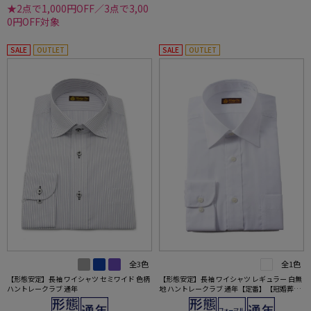
★2点で1,000円OFF／3点で3,00
0円OFF対象
SALE
OUTLET
SALE
OUTLET
全3色
全1色
【形態安定】長袖 ワイシャツ セミワイド 色柄
【形態安定】長袖 ワイシャツ レギュラー 白無
ハントレークラブ 通年
地 ハントレークラブ 通年【定番】【冠婚葬祭/
リクルート使用可】