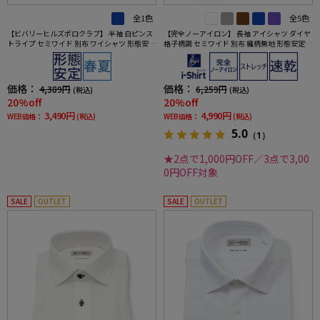
全1色
全5色
【ビバリーヒルズポロクラブ】 半袖 白ピンス
【完全ノーアイロン】 長袖 アイシャツ ダイヤ
トライプ セミワイド 別布 ワイシャツ 形態安定
格子柄調 セミワイド 別布 織柄無地 形態安定
春夏
ストレッチ 防汚効果 吸汗速乾 ワイシャツ 通年
価格：
価格：
4,389円
6,259円
(税込)
(税込)
20%off
20%off
3,490円
4,990円
WEB価格：
(税込)
WEB価格：
(税込)
5.0
（1）
★2点で1,000円OFF／3点で3,00
0円OFF対象
SALE
OUTLET
SALE
OUTLET