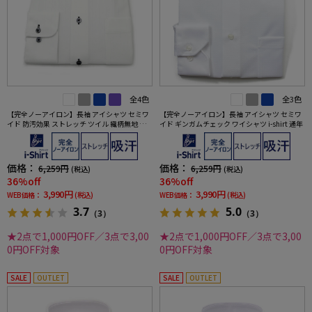
全4色
全3色
【完全ノーアイロン】長袖 アイシャツ セミワ
【完全ノーアイロン】長袖 アイシャツ セミワ
イド 防汚効果 ストレッチ ツイル 織柄無地 ワ
イド ギンガムチェック ワイシャツ i-shirt 通年
イシャツ i-shirt 通年
価格：
価格：
6,259円
6,259円
(税込)
(税込)
36%off
36%off
3,990円
3,990円
WEB価格：
(税込)
WEB価格：
(税込)
3.7
5.0
（3）
（3）
★2点で1,000円OFF／3点で3,00
★2点で1,000円OFF／3点で3,00
0円OFF対象
0円OFF対象
SALE
OUTLET
SALE
OUTLET