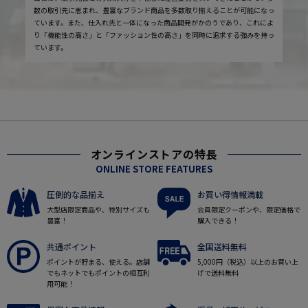
数の取引先に恵まれ、豊富なブランド商品を多数取り揃えることが可能になっ
ています。また、仕入れ先と一体になった商品開発がかのうであり、これによ
り「機能性の高さ」と「ファッション性の高さ」を同時に追求する強みを持っ
ています。
オンラインストアの特長
ONLINE STORE FEATURES
圧倒的な品揃え
お買い得情報満載
大型店限定商品や、特別サイズも
会員限定クーポンや、限定価格で
豊富！
購入できる！
共通ポイント
全国送料無料
ポイントが貯まる、使える。店舗
5,000円（税込）以上のお買い上
でもネットでもポイントの相互利
げで送料無料
用可能！