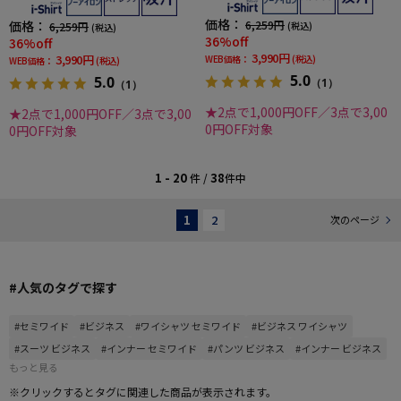
価格：
6,259円
価格：
(税込)
6,259円
(税込)
36%off
36%off
3,990円
3,990円
WEB価格：
(税込)
WEB価格：
(税込)
5.0
5.0
（1）
（1）
★2点で1,000円OFF／3点で3,00
★2点で1,000円OFF／3点で3,00
0円OFF対象
0円OFF対象
1 - 20
38
件 /
件中
1
2
次のページ
#人気のタグで探す
#セミワイド
#ビジネス
#ワイシャツ セミワイド
#ビジネス ワイシャツ
#スーツ ビジネス
#インナー セミワイド
#パンツ ビジネス
#インナー ビジネス
もっと見る
※クリックするとタグに関連した商品が表示されます。